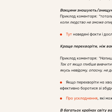
Вакцини зношують/знищуют
Приклад коментаря:
“тоталь
коли людство не зможе опи
Тут
наведені факти і досл
Краще перехворіти, ніж ва
Приклад коментаря:
“Напиші
Так от якщо глибше вивчити
якусь невідому, опасну, не д
Якщо перехворіти на хво
ефективно боротися зі збу
Про ускладнення
, які м
В багатьох країнах світу в