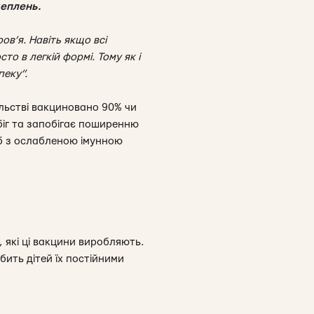
щеплень.
в’я. Навіть якщо всі
то в легкій формі. Тому як і
пеку”.
ільстві вакциновано 90% чи
біг та запобігає поширенню
іб з ослабленою імунною
 які ці вакцини виробляють.
бить дітей їх постійними