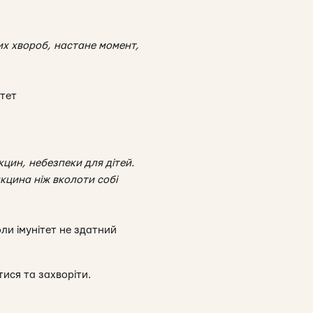
сих хвороб, настане момент,
ітет
кцин, небезпеки для дітей.
кцина ніж вколоти собі
ли імунітет не здатний
тися та захворіти.