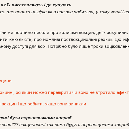
 як їх виготовляють і де купують.
, але просто не вірю як в нас все робиться, у тому числі і в
їни ми постійно писали про залишки вакцин, де їх закупили, 
ити їхню якість, про можливі поствакцинальні реакції. Цю ін
ьному доступі для всіх. Потрібно було лише трохи зацікавленн
кцини
акцині, за яким можна перевірити чи вона не втратила ефект
я вакцин і що робити, якщо вони виникли
самі бути переносниками хвороб.
 сенс??? вакциновані так само будуть перенощиками хвороби 