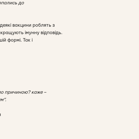
копались до
деякі вакцини роблять з
покращують імунну відповідь.
й формі. Так і
ало причиною? каже –
м”.
я