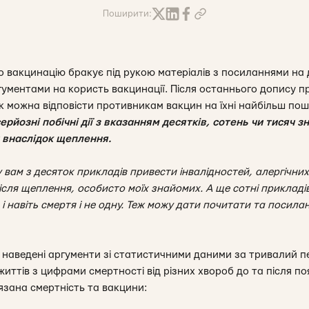
Поширити:
о вакцинацію бракує під рукою матеріалів з посиланнями на
ументами на користь вакцинації. Після останнього допису 
к можна відповісти противникам вакцин на їхні найбільш пош
ерйозні побічні дії з вказанням десятків, сотень чи тисяч 
 внаслідок щеплення.
 вам з десяток прикладів привести інвалідностей, алергічних
після щеплення, особисто моїх знайомих. А ще сотні приклад
 і навіть смертя і не одну. Теж можу дати почитати та посила
наведені аргументи зі статистичними даними за тривалий пер
иттів з цифрами смертності від різних хвороб до та після п
язана смертність та вакцини: