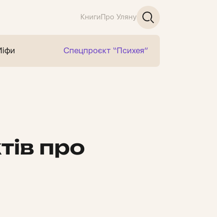
Книги
Про Уляну
Міфи
Спецпроєкт “Психея”
тів про