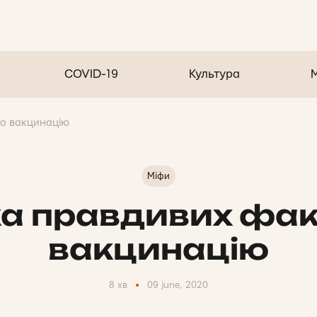
COVID-19
Культура
ро вакцинацію
Міфи
а правдивих фак
вакцинацію
8 хв
09 june, 2020