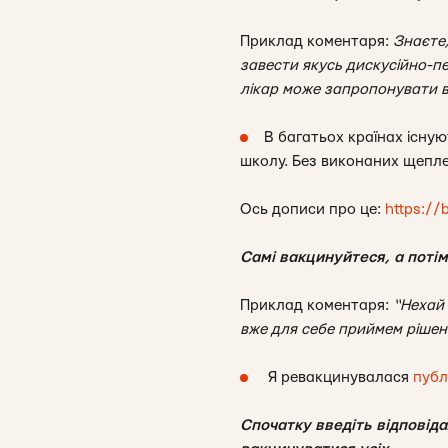
Приклад коментаря:
Знаєте,
завести якусь дискусійно-п
лікар може запропонувати ва
В багатьох країнах існу
школу. Без виконаних щепле
Ось дописи про це:
https://
Самі вакцинуйтеся, а потім
Приклад коментаря:
“Нехай 
вже для себе приймем рішен
Я ревакцинувалася
публ
Спочатку введіть відповід