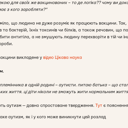
екою для своїх же вакцинованих – то де логіка?? чому ви до
ає з кого заробляти?”
міло, що людина не дуже розуміє як працюють вакцини. Так, 
 та бактерій, їхніх токсинів чи білків, а також речовин, що 
ти антитіла, а не змушують людину перехворіти в тій чи інші
ороби.
вакцини викладене у
відео Цікава наука
зм
.
 племінника в одній родині – аутисти. питаю батька – що ст
ких життя. ці діти ніколи не зможуть жити нормальним життя
ють аутизм — давно спростоване твердження.
Тут
є поясненн
аке аутизм, як і у кого може виникнути цей розлад