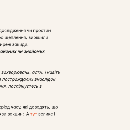
 дослідження чи простим
про щеплення, вирішили
ирені закиди.
знайомих чи знайомих
 захворювань, астм, і навіть
ів постраждалих внаслідок
ння, поспілкуєтесь з
іод часу, які доводять, що
ояви вакцин: А
тут
велике і