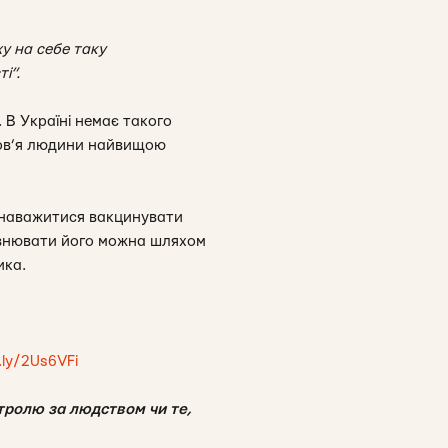
жу на себе таку
і”.
 В Україні немає такого
оров’я людини найвищою
я наважитися вакцинувати
повнювати його можна шляхом
ика.
t.ly/2Us6VFi
нтролю за людством чи те,