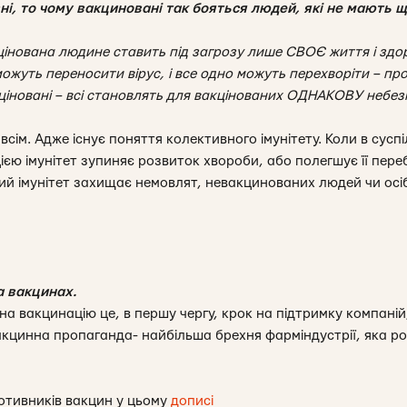
ні, то чому вакциновані так бояться людей, які не мають 
інована людине ставить під загрозу лише СВОЄ життя і здоро
ожуть переносити вірус, і все одно можуть перехворіти – прос
акціновані – всі становлять для вакцінованих ОДНАКОВУ небез
сім. Адже існує поняття колективного імунітету. Коли в сусп
єю імунітет зупиняє розвиток хвороби, або полегшує її пере
ний імунітет захищає немовлят, невакцинованих людей чи ос
 вакцинах.
а вакцинацію це, в першу чергу, крок на підтримку компаній,
акцинна пропаганда- найбільша брехня фарміндустрії, яка ро
отивників вакцин у цьому
дописі