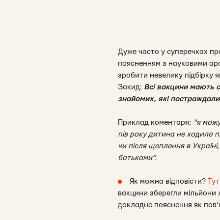
Дуже часто у суперечках пр
поясненням з науковими арг
зробити невелику підбірку я
Закид:
Всі вакцини мають с
знайомих, які постраждали
Приклад коментаря:
“я можу
пів року дитина не ходила 
чи після щеплення в Україні,
батьками”.
Як можна відповісти?
Тут
вакцини зберегли мільйони ж
докладне пояснення як пов’