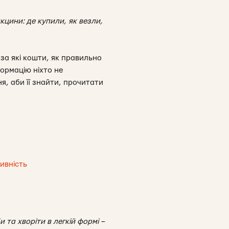
акцини: де купили, як везли,
за які кошти, як правильно
формацію ніхто не
я, аби її знайти, прочитати
ивність
та хворіти в легкій формі –