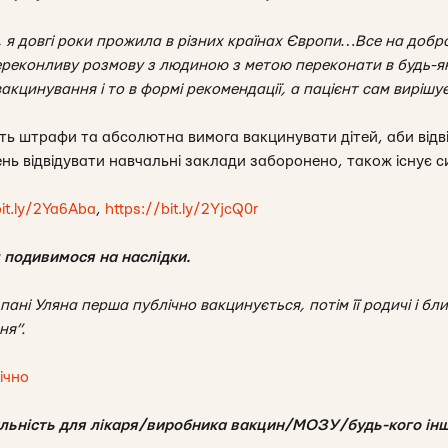
 я довгі роки прожила в різних країнах Європи…Все на добр
ереконливу розмову з людиною з метою переконати в будь-я
кцинування і то в формі рекомендації, а пацієнт сам вирішує
ють штрафи та абсолютна вимога вакцинувати дітей, аби відв
нь відвідувати навчальні заклади заборонено, також існує с
bit.ly/2Ya6Aba
,
https://bit.ly/2YjcQ0r
 подивимося на наслідки.
пані Уляна перша публічно вакцинується, потім її родичі і бли
ня”.
ічно
альність для лікаря/виробника вакцин/МОЗУ/будь-кого інш