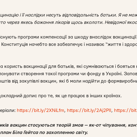
цинацію і її наслідки несуть відповідальність батьки. Я не мо
то через якесь бажання лікарів щось вколоти. Невідомої якост
 існують програми компенсації за шкоду внаслідок вакцинації.
о Конституція начебто все забезпечує і називає “життя і зд
 користь вакцинації для батьків, які сумніваються і боятьс
ропонувати створення такої програми чи фонду в Україні. За
штів від закупівлі вакцин, які б мали надійти до фармвиробн
окладний допис про те, як це працює в інших країнах.
еріали:
https://bit.ly/2XNiLfm
,
https://bit.ly/2Aj2PII
,
https://bi
иків вакцин стосуються теорій змов — як-от чіпування, ко
лан Біла Гейтса по захопленню світу.