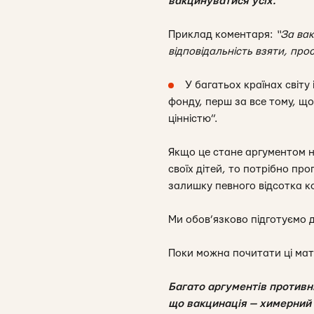
вакцинуватися усіх.
Приклад коментаря:
“За вак
відповідальність взяти, прос
У багатьох країнах світу
фонду, перш за все тому, щ
цінністю”.
Якщо це стане аргументом на
своїх дітей, то потрібно п
залишку певного відсотка ко
Ми обов’язково підготуємо д
Поки можна почитати ці мат
Б
агато аргументів противн
що вакцинація — химерний п