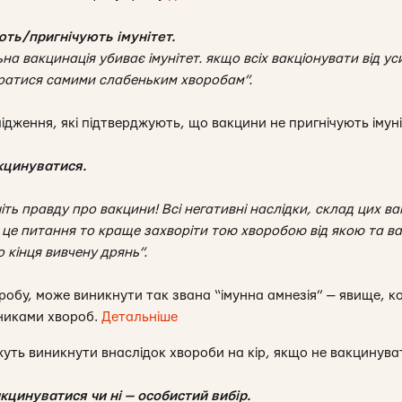
ь/пригнічують імунітет.
на вакцинація убиває імунітет. якщо всіх вакціонувати від у
ратися самими слабеньким хворобам”.
ідження, які підтверджують, що вакцини не пригнічують імун
кцинуватися.
ть правду про вакцини! Всі негативні наслідки, склад цих ва
 це питання то краще захворіти тою хворобою від якою та ва
о кінця вивчену дрянь”.
робу, може виникнути так звана “імунна амнезія” — явище, ко
дниками хвороб.
Детальніше
ожуть виникнути внаслідок хвороби на кір, якщо не вакцинува
акцинуватися чи ні — особистий вибір.