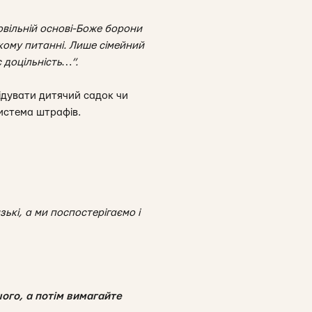
овільній основі-Боже борони
кому питанні. Лише сімейний
 доцільність…”.
ідувати дитячий садок чи
истема штрафів.
зькі, а ми поспостерігаємо і
ого, а потім вимагайте