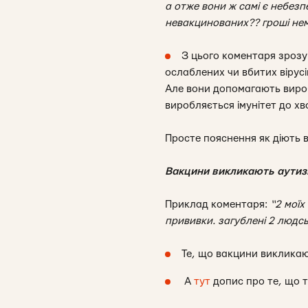
а отже вони ж самі є небезп
невакцинованих?? гроші нем
З цього коментаря зрозу
ослаблених чи вбитих вірусів
Але вони допомагають вироби
виробляється імунітет до хв
Просте пояснення як діють 
Вакцини викликають аути
Приклад коментаря:
“2 моїх
прививки. загублені 2 людсь
Те, що вакцини виклика
А
тут
допис про те, що т