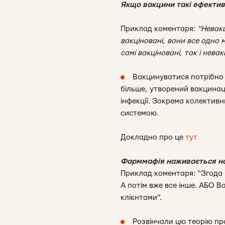
Якщо вакцини такі ефектив
Приклад коментаря:
“Невакц
вакціновані, вони все одно м
самі вакціновані, так і нев
Вакцинуватися потрібно в
більше, утворений вакцинаці
інфекції. Зокрема колектив
системою.
Докладно про це
тут
Фарммафія наживається на
Приклад коментаря: “Згода н
А потім вже все інше. АБО В
клієнтами”.
Розвінчали цю теорію пр