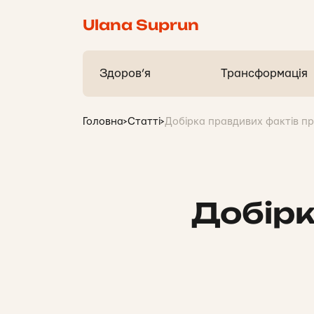
Ulana Suprun
Здоров’я
Трансформація
Головна
>
Статті
>
Добірка правдивих фактів п
Добірк