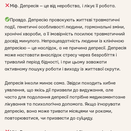
Міф. Депресія — це від неробства, і лікує її робота.
Правда. Депресію провокують життєві травматичні
події, генетичні особливості людини, гормональні зміни,
хронічні хвороби, а її імовірність посилює травматичний
досвід минулого. Непрацездатність людини із клінічною
депресією — це наслідок, а не причина депресії. Депресія
може наставати внаслідок стресу через безробіття і
тривалий період бідності, і при цьому заважати
активному пошуку роботи і виходу із життєвої скрути.
Депресія інколи минає сама. Звідси походить хибне
уявлення, що якісь дії призвели до видужання, але
часто для подолання депресії потрібне медикаментозне
лікування та психологічна допомога. Якщо ігнорувати
депресію, вона може тривати місяцями чи роками,
повторюватися, чи призвести до суїциду.