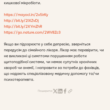
кишкової мікробіоти.
https://mayocl.in/2x5irKy
http://bit.ly/2IXZvDj
http://bit.ly/2XYmZhR
https://go.nature.com/2WV8Zc3
Якщо ви підозрюєте у себе депресію, зверніться
передусім до сімейного лікаря. Лікар має перевірити, чи
не викликані ці симптоми порушенням роботи
щитоподібної системи, чи немає супутніх хронічних
хвороб чи анемії, і направити за потреби до фахівців,
що надають спеціалізовану медичну допомогу та/чи
психотерапевта.
Поширити: