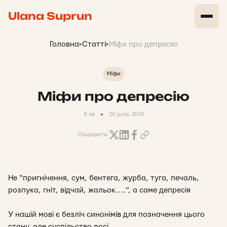
Ulana Suprun
Головна
>
Статті
>
Міфи про депресію
Міфи
Міфи про депресію
9 хв
20 june, 2019
Поширити:
Не “пригнічення, сум, бентега, журба, туга, печаль,
розпука, гніт, відчай, жальок….”, а саме депресія
У нашій мові є безліч синонімів для позначення цього
стану, але суспільство досі