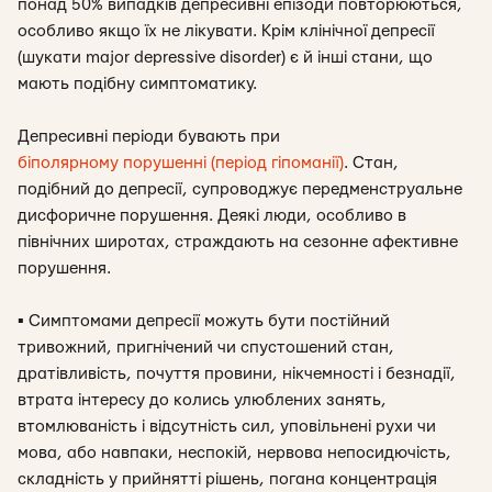
понад 50% випадків депресивні епізоди повторюються,
особливо якщо їх не лікувати. Крім клінічної депресії
(шукати major depressive disorder) є й інші стани, що
мають подібну симптоматику.
Депресивні періоди бувають при
біполярному порушенні (період гіпоманії)
. Стан,
подібний до депресії, супроводжує передменструальне
дисфоричне порушення. Деякі люди, особливо в
північних широтах, страждають на сезонне афективне
порушення.
▪
Симптомами депресії можуть бути постійний
тривожний, пригнічений чи спустошений стан,
дратівливість, почуття провини, нікчемності і безнадії,
втрата інтересу до колись улюблених занять,
втомлюваність і відсутність сил, уповільнені рухи чи
мова, або навпаки, неспокій, нервова непосидючість,
складність у прийнятті рішень, погана концентрація