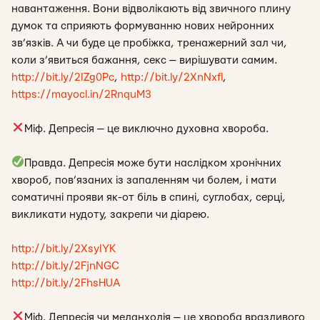
навантаження. Вони відволікають від звичного плину
думок та сприяють формуванню нових нейронних
зв’язків. А чи буде це пробіжка, тренажерний зал чи,
коли з’явиться бажання, секс — вирішувати самим.
http://bit.ly/2IZg0Pc
,
http://bit.ly/2XnNxfl
,
https://mayocl.in/2RnquM3
Міф. Депресія — це виключно духовна хвороба.
Правда. Депресія може бути наслідком хронічних
хвороб, пов’язаних із запаленням чи болем, і мати
соматичні прояви як-от біль в спині, суглобах, серці,
викликати нудоту, закрепи чи діарею.
http://bit.ly/2XsyIYK
http://bit.ly/2FjnNGC
http://bit.ly/2FhsHUA
Міф. Депресія чи меланхолія — це хвороба вразливого