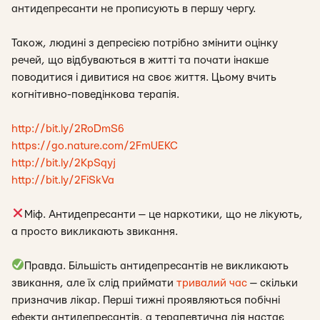
антидепресанти не прописують в першу чергу.
Також, людині з депресією потрібно змінити оцінку
речей, що відбуваються в житті та почати інакше
поводитися і дивитися на своє життя. Цьому вчить
когнітивно-поведінкова терапія.
http://bit.ly/2RoDmS6
https://go.nature.com/2FmUEKC
http://bit.ly/2KpSqyj
http://bit.ly/2FiSkVa
Міф. Антидепресанти — це наркотики, що не лікують,
а просто викликають звикання.
Правда. Більшість антидепресантів не викликають
звикання, але їх слід приймати
тривалий час
— скільки
призначив лікар. Перші тижні проявляються побічні
ефекти антидепресантів, а терапевтична дія настає