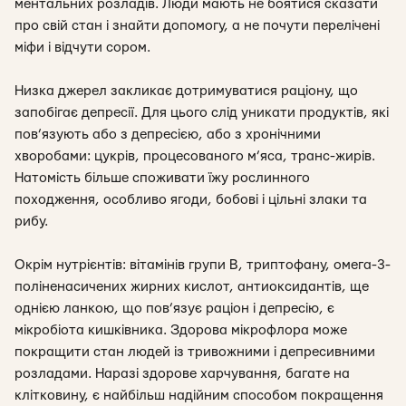
ментальних розладів. Люди мають не боятися сказати
про свій стан і знайти допомогу, а не почути перелічені
міфи і відчути сором.
Низка джерел закликає дотримуватися раціону, що
запобігає депресії. Для цього слід уникати продуктів, які
пов’язують або з депресією, або з хронічними
хворобами: цукрів, процесованого м’яса, транс-жирів.
Натомість більше споживати їжу рослинного
походження, особливо ягоди, бобові і цільні злаки та
рибу.
Окрім нутрієнтів: вітамінів групи В, триптофану, омега-3-
поліненасичених жирних кислот, антиоксидантів, ще
однією ланкою, що пов’язує раціон і депресію, є
мікробіота кишківника. Здорова мікрофлора може
покращити стан людей із тривожними і депресивними
розладами. Наразі здорове харчування, багате на
клітковину, є найбільш надійним способом покращення