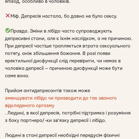
епізод, особливо в чоловіків.
Міф. Депресія настала, бо давно не було сексу.
Правда. Зміни в лібідо часто супроводжують
депресивні стани, але є їхнім наслідком, а не причиною.
При депресії частіше трапляється втрата сексуального
потягу, аніж збільшення бажання. В разі появи
еректильної дисфункції слід перевірити, чи немає в
чоловіка депресії — причиною дисфункції може бути
саме вона.
Прийом антидепресантів також може
зменшувати лібідо чи призводити до так званого
відкладеного оргазму
. Людині, в якої депресія, потрібні підтримка і розуміння
з боку партнера/-ки зв’язку депресії і лібідо.
Людині в стані депресії необхідні передусім фізичні