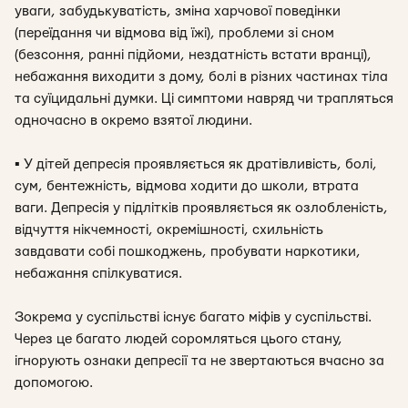
уваги, забудькуватість, зміна харчової поведінки
(переїдання чи відмова від їжі), проблеми зі сном
(безсоння, ранні підйоми, нездатність встати вранці),
небажання виходити з дому, болі в різних частинах тіла
та суїцидальні думки. Ці симптоми навряд чи трапляться
одночасно в окремо взятої людини.
▪
У дітей депресія проявляється як дратівливість, болі,
сум, бентежність, відмова ходити до школи, втрата
ваги. Депресія у підлітків проявляється як озлобленість,
відчуття нікчемності, окремішності, схильність
завдавати собі пошкоджень, пробувати наркотики,
небажання спілкуватися.
Зокрема у суспільстві існує багато міфів у суспільстві.
Через це багато людей соромляться цього стану,
ігнорують ознаки депресії та не звертаються вчасно за
допомогою.