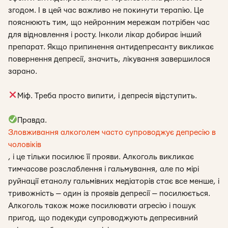
згодом. І в цей час важливо не покинути терапію. Це
пояснюють тим, що нейронним мережам потрібен час
для відновлення і росту. Інколи лікар добирає інший
препарат. Якщо припинення антидепресанту викликає
повернення депресії, значить, лікування завершилося
зарано.
Міф. Треба просто випити, і депресія відступить.
Правда.
Зловживання алкоголем часто супроводжує депресію в
чоловіків
, і це тільки посилює її прояви. Алкоголь викликає
тимчасове розслаблення і гальмування, але по мірі
руйнації етанолу гальмівних медіаторів стає все менше, і
тривожність — один із проявів депресії — посилюється.
Алкоголь також може посилювати агресію і пошук
пригод, що подекуди супроводжують депресивний