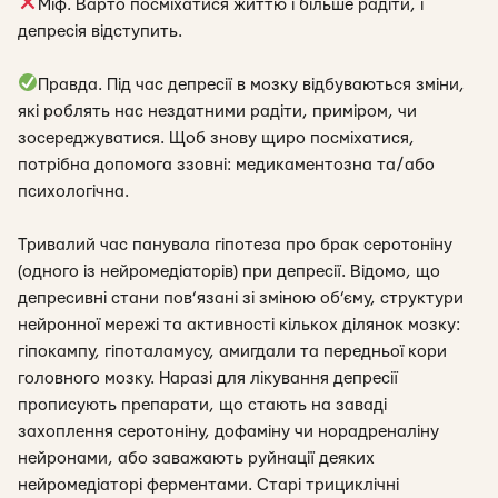
Міф. Варто посміхатися життю і більше радіти, і
депресія відступить.
Правда. Під час депресії в мозку відбуваються зміни,
які роблять нас нездатними радіти, приміром, чи
зосереджуватися. Щоб знову щиро посміхатися,
потрібна допомога ззовні: медикаментозна та/або
психологічна.
Тривалий час панувала гіпотеза про брак серотоніну
(одного із нейромедіаторів) при депресії. Відомо, що
депресивні стани пов’язані зі зміною об’єму, структури
нейронної мережі та активності кількох ділянок мозку:
гіпокампу, гіпоталамусу, амигдали та передньої кори
головного мозку. Наразі для лікування депресії
прописують препарати, що стають на заваді
захоплення серотоніну, дофаміну чи норадреналіну
нейронами, або заважають руйнації деяких
нейромедіаторі ферментами. Старі трициклічні