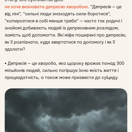
не хоче визнавати депресію хворобою
. “Депресія — це
від ліні”, “сильні люди знаходять сили боротися”,
“копирсатися в собі менше треба” — часто так родичі і
знайомі добивають людей із депресивним розладом,
замість щоб допомогти. Які міфи поширені про депресію,
як її розпізнати, куди звертатися по допомогу і як її
здолати?
▪
Депресія — це хвороба, яка щороку вражає понад 300
мільйонів людей, сильно погіршує їхню якість життя і
працездатність, а також може призвести до суїциду.