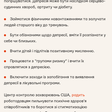
погіршуватися. Депресія може бути наслідком серцево-
судинних хвороб, артриту чи діабету.
Займатися фізичними навантаженнями та залучати
людей старшого віку до тренувань.
Бути обізнаними щодо депресії, вміти її розпізнати у
себе чи близьких.
Вчити дітей і підлітків позитивному мисленню.
Працювати з “групами ризику” і вчити їх
справлятися з депресією.
Включити заходи із запобігання та виявлення
депресії в лікувальні програми.
Центр контролю захворювань США,
радить
роботодавцям пильнувати психічне здоров’я
співробітників та боротися зі стигматизацією