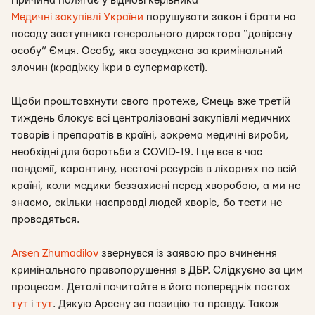
Причина полягає у відмові керівника
Медичні закупівлі України
порушувати закон і брати на
посаду заступника генерального директора “довірену
особу”
Ємця. Особу, яка засуджена за кримінальний
злочин (крадіжку ікри в супермаркеті).
Щоби проштовхнути свого протеже, Ємець вже третій
тиждень блокує всі централізовані закупівлі медичних
товарів і препаратів в країні, зокрема медичні вироби,
необхідні для боротьби з COVID-19. І це все в час
пандемії, карантину, нестачі ресурсів в лікарнях по всій
країні, коли медики беззахисні перед хворобою, а ми не
знаємо, скільки насправді людей хворіє, бо тести не
проводяться.
Arsen Zhumadilov
звернувся із заявою про вчинення
кримінального правопорушення в ДБР. Слідкуємо за цим
процесом. Деталі почитайте в його попередніх постах
тут
і
тут
. Дякую Арсену за позицію та правду. Також