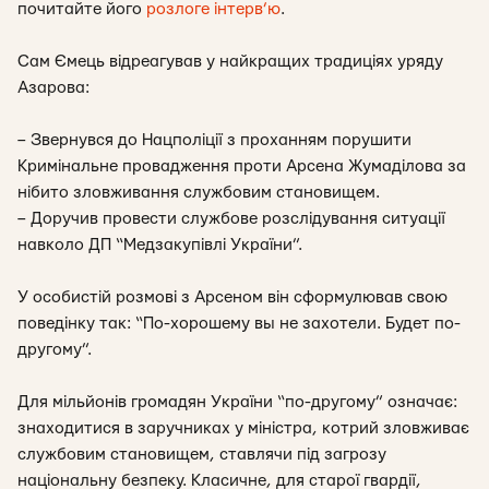
почитайте його
розлоге інтерв’ю
.
Сам Ємець відреагував у найкращих традиціях уряду
Азарова:
– Звернувся до Нацполіції з проханням порушити
Кримінальне провадження проти Арсена Жумаділова за
нібито зловживання службовим становищем.
– Доручив провести службове розслідування ситуації
навколо ДП “Медзакупівлі України”.
У особистій розмові з Арсеном він сформулював свою
поведінку так: “По-хорошему вы не захотели. Будет по-
другому”.
Для мільйонів громадян України “по-другому” означає:
знаходитися в заручниках у міністра, котрий зловживає
службовим становищем, ставлячи під загрозу
національну безпеку. Класичне, для старої гвардії,