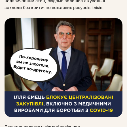
надзвичайний стан, свідомо залишає лікувальні
заклади без критично важливих ресурсів і ліків.