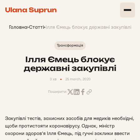
Ulana Suprun
Головна
>
Статті
>
Ілля Ємець блокує державні закупівлі
Трансформація
Ілля Ємець блокує
державні закупівлі
3 хв
25 march, 2020
Поширити:
Закупівлі тестів, захисних засобів для медиків необхідні,
щоби протистояти коронавірусу. Однак, міністр
охорони здоров’я Ілля Ємець, під гучні заклики ввести