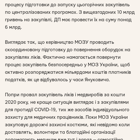
процесу підготовки до запуску цьогорічних закупівель
по централізованих програмах. З вищезгаданих 10 млрд
гривень на закупівлі, ДП має провести їх на суму понад
6 млрд.
Виглядає так, що керівництво МОЗУ проводить
скоординовану підготовку до повернення оборудок на
закупівлях ліків. Фактично намагається повернути
процес закупівель безпосередньо у МОЗ України, щоб
активно розпоряджатися мільярдами коштів платників
податків, як це відбувалось у часи Януковича.
Попри провал закупівель ліків і медвиробів за кошти
2020 року, не краще ситуація виглядає і з закупівлями
для протидії COVID-19, тих же засобів індивідуального
захисту для медичних працівників. Поки МОЗ України
закуповує дорожчі захисні костюми, які невідомо коли
доставлять, волонтери та благодійні організації
допомагають медикам вже тут і зараз — самостійно