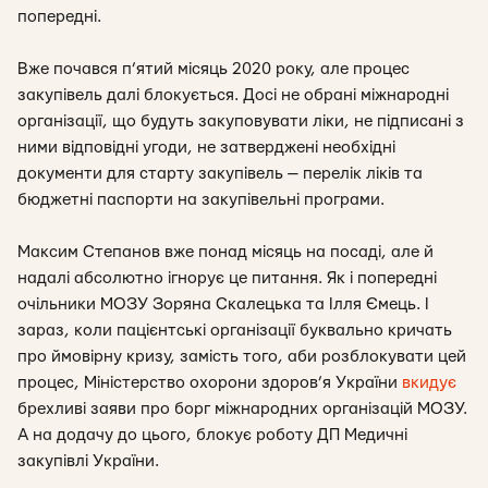
попередні.
Вже почався п’ятий місяць 2020 року, але процес
закупівель далі блокується. Досі не обрані міжнародні
організації, що будуть закуповувати ліки, не підписані з
ними відповідні угоди, не затверджені необхідні
документи для старту закупівель — перелік ліків та
бюджетні паспорти на закупівельні програми.
Максим Степанов вже понад місяць на посаді, але й
надалі абсолютно ігнорує це питання. Як і попередні
очільники МОЗУ Зоряна Скалецька та Ілля Ємець. І
зараз, коли пацієнтські організації буквально кричать
про ймовірну кризу, замість того, аби розблокувати цей
процес, Міністерство охорони здоров’я України
вкидує
брехливі заяви про борг міжнародних організацій МОЗУ.
А на додачу до цього, блокує роботу ДП Медичні
закупівлі України.