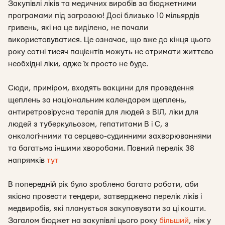
Закупівлі ліків та медичних виробів за бюджетними
програмами під загрозою! Досі близько 10 мільярдів
гривень, які на це виділено, не почали
використовуватися. Це означає, що вже до кінця цього
року сотні тисяч пацієнтів можуть не отримати життєво
необхідні ліки, адже їх просто не буде.
Сюди, приміром, входять вакцини для проведення
щеплень за національним календарем щеплень,
антиретровірусна терапія для людей з ВІЛ, ліки для
людей з туберкульозом, гепатитами В і С, з
онкологічними та серцево-судинними захворюваннями
та багатьма іншими хворобами. Повний перелік 38
напрямків
тут
В попередній рік було зроблено багато роботи, аби
якісно провести тендери, затверджено перелік ліків і
медвиробів, які планується закуповувати за ці кошти.
Загалом бюджет на закупівлі цього року
більший
, ніж у