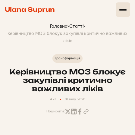
Ulana Suprun
Головна
>
Статті
>
Керівництво МОЗ блокує закупівлі критично важливих
ліків
Трансформація
Керівництво МОЗ блокує
закупівлі критично
важливих ліків
4 хв
01 may, 2020
Поширити: