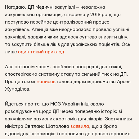
Нагадаю, ДП Медичні закупівлі — незалежна
закупівельна організація, створена у 2018 році, що
поступово переймає централізований процес
закупівель. Агенція вже неодноразово провела успішні
закупівлі, завдяки яким вдалося суттєво знизити ціну,
та закупити більше ліків для українських пацієнтів. Ось
лише
один такий приклад
Але останнім часом, особливо попередні два тижні,
спостерігаємо системну атаку та сильний тиск на ДП.
Про це також
написав
голова держпідприємства Арсен
Жумаділов.
Йдеться про те, що МОЗ України ініціювало
розслідування щодо ДП через попередню історію зі
закупівлями захисних костюмів для лікарів. Заступниця
міністра Світлана Шаталова
заявила
, що зібрала
відповідну інформацію і направила до правоохоронних