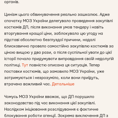
органів.
Цинізм цього обвинувачення реально зашкалює. Адже
спочатку МОЗ України делегувало проведення закупівлі
костюмів ДП, після виконання умов тендеру і навіть
вторгування кращої ціни, заблокувало цю угоду на
підставі абсолютно безглуздої причини, надалі
блискавично провело самостійно закупівлю костюмів за
ціною вищою у два рази, а після суспільної уваги до цієї
історії почало придумувати виправдання своїй недолугій
політиці.
Тут
повністю описана ця ситуація. Тепер
поставки костюмів, що замовило МОЗ України, уже
затримуються і незрозуміло, коли вони приїдуть,
втрачено важливий час.
Детальніше
Чомусь МОЗ України вважає, що ДП порушило
законодавство під час виконання цієї закупівлі.
Наслідком ініціювання розслідування є фактичне
блокування роботи агенції. Зокрема виключення ДП з