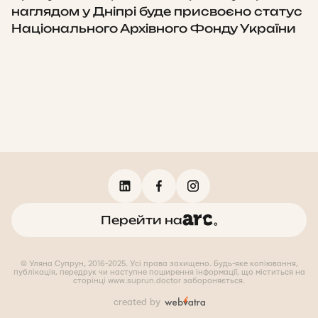
наглядом у Дніпрі буде присвоєно статус
Національного Архівного Фонду України
Перейти на
© Уляна Супрун, 2016-2025. Усі права захищено. Будь-яке копіювання,
публікація, передрук чи наступне поширення інформації, що міститься на
сторінці www.suprun.doctor забороняється.
created by