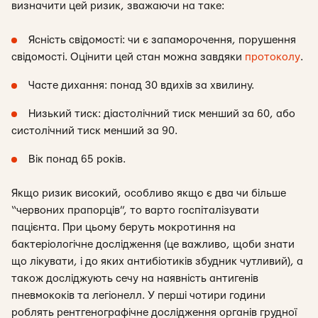
визначити цей ризик, зважаючи на таке:
Ясність свідомості: чи є запаморочення, порушення
свідомості. Оцінити цей стан можна завдяки
протоколу
.
Часте дихання: понад 30 вдихів за хвилину.
Низький тиск: діастолічний тиск менший за 60, або
систолічний тиск менший за 90.
Вік понад 65 років.
Якщо ризик високий, особливо якщо є два чи більше
“червоних прапорців”, то варто госпіталізувати
пацієнта. При цьому беруть мокротиння на
бактеріологічне дослідження (це важливо, щоби знати
що лікувати, і до яких антибіотиків збудник чутливий), а
також досліджують сечу на наявність антигенів
пневмококів та легіонелл. У перші чотири години
роблять рентгенографічне дослідження органів грудної