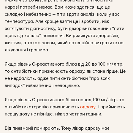
нижчий за 20 мг/літр, то призначати антибіотики
наразі потреби немає. Вам може здатися, що це
складно і небезпечно — піти здати аналіз, коли у вас
температура. Але краще взяти це і зробити, ніж
затягувати діагностику, бути дезорієнтованими і “пити
щось від кашлю” навмання. Ви ризикуєте здоров’ям,
життям, а також часом, який потенційно витратите на
лікування і грошима.
Якщо рівень С-реактивного білка від 20 до 100 мг/літр,
то антибіотики призначають одразу, як стане гірше. Це
не недбалість, адже пити антибіотики “про всяк
випадок” небезпечно і недоцільно.
Якщо рівень С-реактивного білка понад 100 мг/літр, то
антибіотикотерапію призначають
одразу
, і приймають
першу дозу не пізніше, ніж за чотири години.
Від пневмонії помирають. Тому лікар одразу має