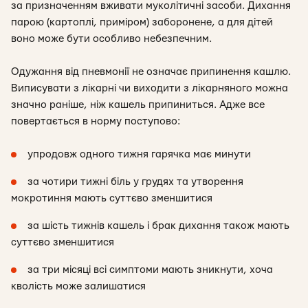
за призначенням вживати муколітичні засоби. Дихання
парою (картоплі, приміром) заборонене, а для дітей
воно може бути особливо небезпечним.
Одужання від пневмонії не означає припинення кашлю.
Виписувати з лікарні чи виходити з лікарняного можна
значно раніше, ніж кашель припиниться. Адже все
повертається в норму поступово:
упродовж одного тижня гарячка має минути
за чотири тижні біль у грудях та утворення
мокротиння мають суттєво зменшитися
за шість тижнів кашель і брак дихання також мають
суттєво зменшитися
за три місяці всі симптоми мають зникнути, хоча
кволість може залишатися