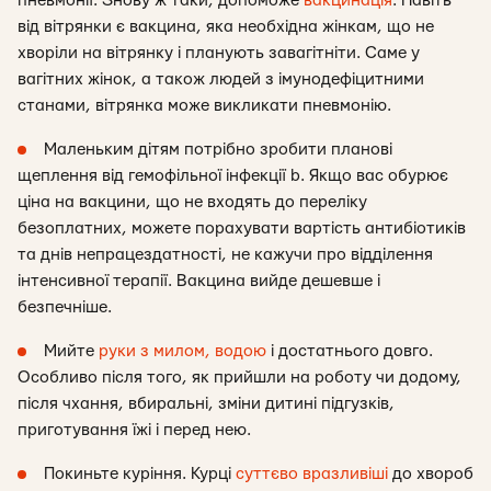
пневмонії. Знову ж таки, допоможе
вакцинація
. Навіть
від вітрянки є вакцина, яка необхідна жінкам, що не
хворіли на вітрянку і планують завагітніти. Саме у
вагітних жінок, а також людей з імунодефіцитними
станами, вітрянка може викликати пневмонію.
Маленьким дітям потрібно зробити планові
щеплення від гемофільної інфекції b. Якщо вас обурює
ціна на вакцини, що не входять до переліку
безоплатних, можете порахувати вартість антибіотиків
та днів непрацездатності, не кажучи про відділення
інтенсивної терапії. Вакцина вийде дешевше і
безпечніше.
Мийте
руки з милом, водою
і достатнього довго.
Особливо після того, як прийшли на роботу чи додому,
після чхання, вбиральні, зміни дитині підгузків,
приготування їжі і перед нею.
Покиньте куріння. Курці
суттєво вразливіші
до хвороб