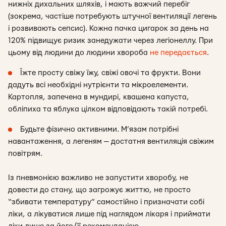
нижніх дихальних шляхів, і мають важчий перебіг
(зокрема, частіше потребують штучної вентиляції легень
і розвивають сепсис). Кожна пачка цигарок за день на
120% підвищує ризик занедужати через легіонеллу. При
цьому від людини до людини хвороба
не передається
.
Їжте просту свіжу їжу, свіжі овочі та фрукти. Вони
дадуть всі необхідні нутрієнти та мікроелементи.
Картопля, запечена в мундирі, квашена капуста,
обліпиха та яблука цілком відповідають такій потребі.
Будьте фізично активними. М’язам потрібні
навантаження, а легеням — достатня вентиляція свіжим
повітрям.
Із пневмонією важливо не запустити хворобу, не
довести до стану, що загрожує життю, не просто
“збивати температуру” самостійно і призначати собі
ліки, а лікуватися лише під наглядом лікаря і приймати