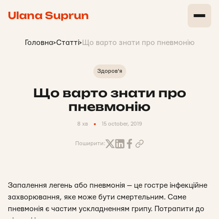
Ulana Suprun
Головна
>
Статті
>
Що варто знати про пневмонію
Здоров'я
Що варто знати про
пневмонію
8 хв
15 october, 2019
Поширити:
Запалення легень або пневмонія — це гостре інфекційне
захворювання, яке може бути смертельним. Саме
пневмонія є частим ускладненням грипу. Потрапити до