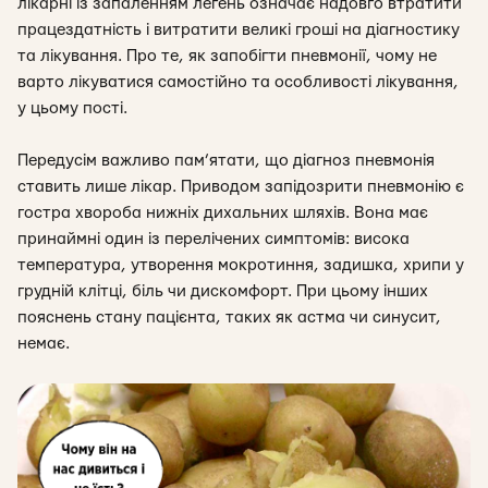
лікарні із запаленням легень означає надовго втратити
працездатність і витратити великі гроші на діагностику
та лікування. Про те, як запобігти пневмонії, чому не
варто лікуватися самостійно та особливості лікування,
у цьому пості.
Передусім важл
иво пам’ятати, що діагноз пневмонія
ставить лише лікар. Приводом запідозрити пневмонію є
гостра хвороба нижніх дихальних шляхів. Вона має
принаймні один із перелічених симптомів: висока
температура, утворення мокротиння, задишка, хрипи у
грудній клітці, біль чи дискомфорт. При цьому інших
пояснень стану пацієнта, таких як астма чи синусит,
немає.