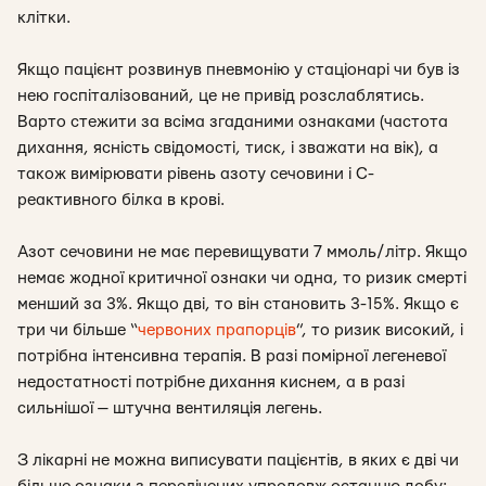
клітки.
Якщо пацієнт розвинув пневмонію у стаціонарі чи був із
нею госпіталізований, це не привід розслаблятись.
Варто стежити за всіма згаданими ознаками (частота
дихання, ясність свідомості, тиск, і зважати на вік), а
також вимірювати рівень азоту сечовини і С-
реактивного білка в крові.
Азот сечовини не має перевищувати 7 ммоль/літр. Якщо
немає жодної критичної ознаки чи одна, то ризик смерті
менший за 3%. Якщо дві, то він становить 3-15%. Якщо є
три чи більше “
червоних прапорців
”, то ризик високий, і
потрібна інтенсивна терапія. В разі помірної легеневої
недостатності потрібне дихання киснем, а в разі
сильнішої — штучна вентиляція легень.
З лікарні не можна виписувати пацієнтів, в яких є дві чи