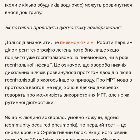
(коли є кілька збудників водночас) можуть розвинутися
внаслідок грипу.
Як потрібно проводити діагностику захворювання:
Далі слід визначити, це
пневмонія чи ні
. Робити першим
ділом рентгенографію легень потрібно лише якщо
пацієнта уже госпіталізовано: із пневмонією, чи в разі
госпітальної інфекції. Це означає, що хвороба нижніх
дихальних шляхів розвинулася протягом двох діб після
госпіталізації з якогось іншого приводу. Про МРТ мова в
протоколі взагалі не йде, хоча в деяких джерелах
говорять про можливість використання МРТ, але не як
рутинної діагностики.
Якщо ж людина захворіла, умовно кажучи, вдома
(community acquired pneumonia), то перший тест — це
аналіз крові на С-реактивний білок. Якщо його рівень