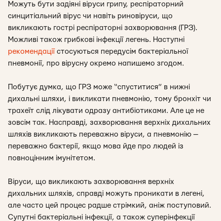
Можуть бути задіяні віруси грипу, респіраторний
синцитіальний вірус чи навіть риновіруси, що
викликають гострі респіраторні захворювання (ГРЗ).
Можливі також грибкові інфекції легень. Наступні
рекомендації
стосуються передусім бактеріальної
пневмонії, про вірусну окремо напишемо згодом.
Побутує думка, що ГРЗ може “спуститися” в нижні
дихальні шляхи, і викликати пневмонію, тому бронхіт чи
трахеїт слід лікувати одразу антибіотиками. Але це не
зовсім так. Насправді, захворювання верхніх дихальних
шляхів викликають переважно віруси, а пневмонію —
переважно бактерії, якщо мова йде про людей із
повноцінним імунітетом.
Віруси, що викликають захворювання верхніх
дихальних шляхів, справді можуть проникати в легені,
але часто цей процес радше стрімкий, аніж поступовий.
Супутні бактеріальні інфекції, а також суперінфекції