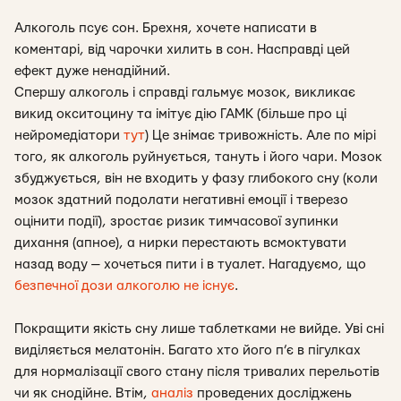
Алкоголь псує сон. Брехня, хочете написати в
коментарі, від чарочки хилить в сон. Насправді цей
ефект дуже ненадійний.
Спершу алкоголь і справді гальмує мозок, викликає
викид окситоцину та імітує дію ГАМК (більше про ці
нейромедіатори
тут
) Це знімає тривожність. Але по мірі
того, як алкоголь руйнується, тануть і його чари. Мозок
збуджується, він не входить у фазу глибокого сну (коли
мозок здатний подолати негативні емоції і тверезо
оцінити події), зростає ризик тимчасової зупинки
дихання (апное), а нирки перестають всмоктувати
назад воду — хочеться пити і в туалет. Нагадуємо, що
безпечної дози алкоголю не існує
.
Покращити якість сну лише таблетками не вийде. Уві сні
виділяється мелатонін. Багато хто його п’є в пігулках
для нормалізації свого стану після тривалих перельотів
чи як снодійне. Втім,
аналіз
проведених досліджень