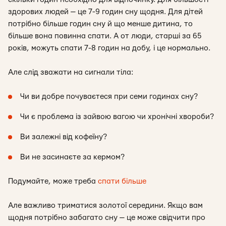
здорових людей — це 7-9 годин сну щодня. Для дітей
потрібно більше годин сну й що менше дитина, то
більше вона повинна спати. А от люди, старші за 65
років, можуть спати 7-8 годин на добу, і це нормально.
Але слід зважати на сигнали тіла:
Чи ви добре почуваєтеся при семи годинах сну?
Чи є проблема із зайвою вагою чи хронічні хвороби?
Ви залежні від кофеїну?
Ви не засинаєте за кермом?
Подумайте, може треба
спати більше
Але важливо триматися золотої середини. Якщо вам
щодня потрібно забагато сну — це може свідчити про