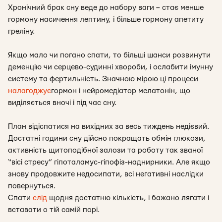
Хронічний брак сну веде до набору ваги – стає менше
гормону насичення лептину, і більше гормону апетиту
греліну.
Якщо мало чи погано спати, то більші шанси розвинути
деменцію чи серцево-судинні хвороби, і ослабити імунну
систему та фертильність. Значною мірою ці процеси
налагоджує
гормон і нейромедіатор мелатонін, що
виділяється вночі і під час сну.
План відіспатися на вихідних за весь тиждень недієвий.
Достатні години сну дійсно покращать обмін глюкози,
активність щитоподібної залози та роботу так званої
“вісі стресу” гіпоталамус-гіпофіз-наднирники. Але якщо
знову продовжите недосипати, всі негативні наслідки
повернуться.
Спати
слід
щодня достатню кількість, і бажано лягати і
вставати о тій самій порі.