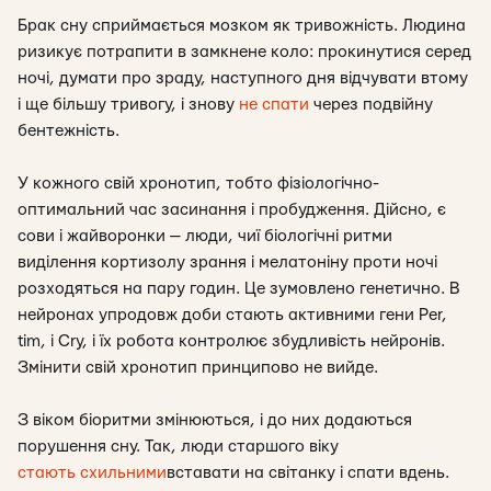
Брак сну сприймається мозком як тривожність. Людина
ризикує потрапити в замкнене коло: прокинутися серед
ночі, думати про зраду, наступного дня відчувати втому
і ще більшу тривогу, і знову
не спати
через подвійну
бентежність.
У кожного свій хронотип, тобто фізіологічно-
оптимальний час засинання і пробудження. Дійсно, є
сови і жайворонки — люди, чиї біологічні ритми
виділення кортизолу зрання і мелатоніну проти ночі
розходяться на пару годин. Це зумовлено генетично. В
нейронах упродовж доби стають активними гени Per,
tim, і Cry, і їх робота контролює збудливість нейронів.
Змінити свій хронотип принципово не вийде.
З віком біоритми змінюються, і до них додаються
порушення сну. Так, люди старшого віку
стають схильними
вставати на світанку і спати вдень.