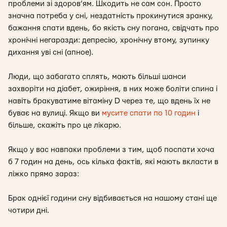
проблеми зі здоров’ям. Шкодить не сам сон. Просто
значна потреба у сні, нездатність прокинутися зранку,
бажання спати вдень, бо якість сну погана, свідчать про
хронічні негаразди: депресію, хронічну втому, зупинку
дихання уві сні (апное).
Люди, що забагато сплять, мають більші шанси
захворіти на діабет, ожиріння, в них може боліти спина і
навіть бракуватиме вітаміну D через те, що вдень їх не
буває на вулиці. Якщо ви
мусите спати по 10 годин
і
більше, скажіть про це лікарю.
Якщо у вас навпаки проблеми з тим, щоб поспати хоча
б 7 годин на день, ось кілька фактів, які мають вкласти в
ліжко прямо зараз:
Брак однієї години сну відбивається на нашому стані ще
чотири дні.