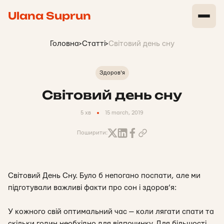
Ulana Suprun
Головна
>
Статті
>
Світовий день сну
Здоров'я
Світовий день сну
5 хв
15 march, 2019
Поширити:
Світовий День Сну. Було б непогано поспати, але ми
підготували важливі факти про сон і здоров’я:
У кожного свій оптимальний час — коли лягати спати та
скільки годин необхідно для відпочинку. Для більшості