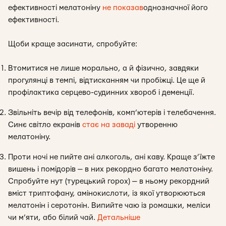
ефективності мелатоніну
не показав
однозначної його
ефективності.
Щоби краще засинати, спробуйте:
Втомитися не лише морально, а й фізично, завдяки
прогулянці в темпі, відтисканням чи пробіжці. Це ще й
профілактика серцево-судинних хвороб і деменції.
Звільніть вечір від телефонів, комп’ютерів і телебачення.
Синє світло екранів
стає на заваді
утворенню
мелатоніну.
Проти ночі не пийте ані алкоголь, ані каву. Краще з’їжте
вишень і помідорів — в них рекордно багато мелатоніну.
Спробуйте нут (турецький горох) — в ньому рекордний
вміст триптофану, амінокислоти, із якої утворюються
мелатонін і серотонін. Випийте чаю із ромашки, меліси
чи м’яти, або білий чай.
Детальніше