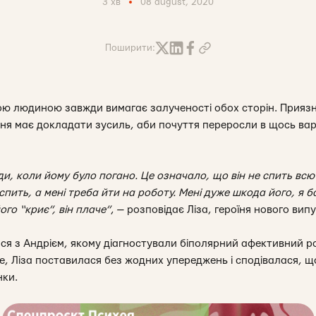
3 хв
08 august, 2020
Поширити:
ою людиною завжди вимагає залученості обох сторін. Приязн
я має докладати зусиль, аби почуття переросли в щось варт
и, коли йому було погано. Це означало, що він не спить всю н
поспить, а мені треба йти на роботу. Мені дуже шкода його, я 
ого “криє”, він плаче”
, — розповідає Ліза, героїня нового ви
ася з Андрієм, якому діагностували біполярний афективний р
е, Ліза поставилася без жодних упереджень і сподівалася, щ
нки.