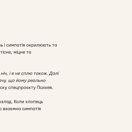
ь і симпатія окрилюють та
існе, міцне та
іч, і я не сплю також. Далі
бачу, що йому реально
пуску спецпроєкту Психея.
озлад. Коли хлопець
о взаємна симпатія