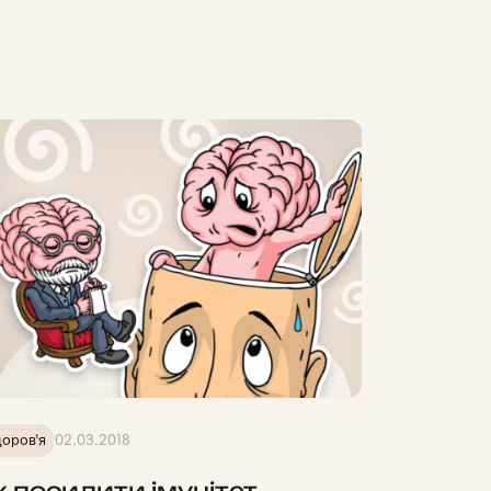
оров'я
02.03.2018
к посилити імунітет