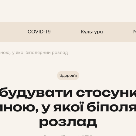
COVID-19
Культура
ною, у якої біполярний розлад
Здоров'я
 будувати стосунк
ною, у якої біпол
розлад