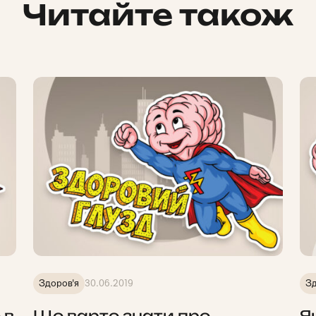
Читайте також
Здоров'я
30.06.2019
Зд
 в
Що варто знати про
Я