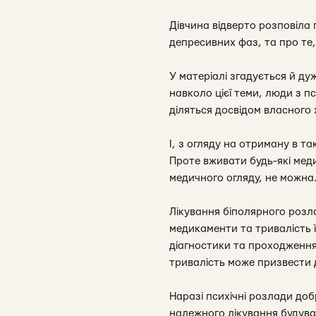
Дівчина відверто розповіла 
депресивних фаз, та про те,
У матеріалі згадується й ду
навколо цієї теми, люди з 
діляться досвідом власного
І, з огляду на отриману в 
Проте вживати будь-які мед
медичного огляду, не можна
Лікування біполярного розла
медикаменти та тривалість 
діагностики та проходження
тривалість може призвести 
Наразі психічні розлади добр
належного лікування будува