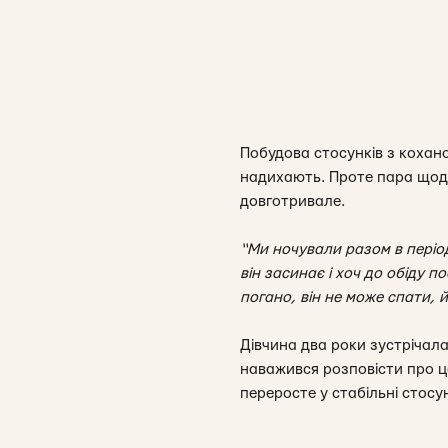
Побудова стосунків з кохан
надихають. Проте пара щодн
довготривале.
“Ми ночували разом в період
він засинає і хоч до обіду 
погано, він не може спати, й
Дівчина два роки зустрічал
наважився розповісти про ц
переросте у стабільні стосу