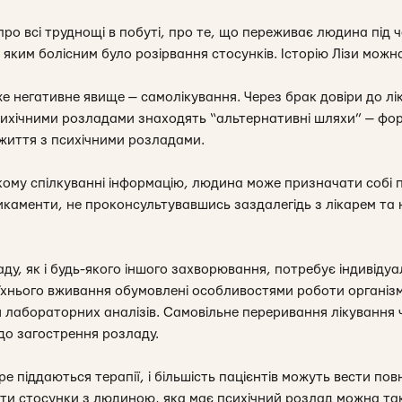
про всі труднощі в побуті, про те, що переживає людина під 
 яким болісним було розірвання стосунків. Історію Лізи мож
же негативне явище — самолікування. Через брак довіри до лік
психічними розладами знаходять “альтернативні шляхи” — фор
 життя з психічними розладами.
такому спілкуванні інформацію, людина може призначати собі 
икаменти, не проконсультувавшись заздалегідь з лікарем т
.
ду, як і будь-якого іншого захворювання, потребує індивідуа
їхнього вживання обумовлені особливостями роботи організму
 лабораторних аналізів. Самовільне переривання лікування 
до загострення розладу.
е піддаються терапії, і більшість пацієнтів можуть вести пов
ти стосунки з людиною, яка має психічний розлад можна так 