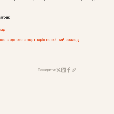
игоді:
лад
кщо в одного з партнерів психічний розлад
Поширити: