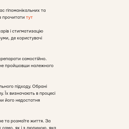
час гіпоманікальних та
на прочитати
тут
арів і стигматизацію
уми, де користувачі
препарати самостійно.
а не пройшовши належного
льного підходу. Обрані
. Їх визначають в процесі
чи його недостатня
не та розмаїте життя. За
само, як і з людиною, яка