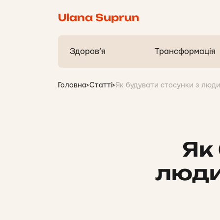
Ulana Suprun
Здоров’я
Трансформація
Головна
>
Статті
>
Як будувати стосунки з люди
Як
люди