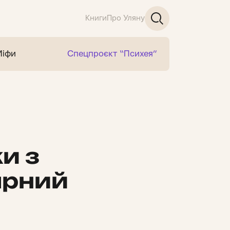
Книги
Про Уляну
Міфи
Спецпроєкт “Психея”
и з
ярний