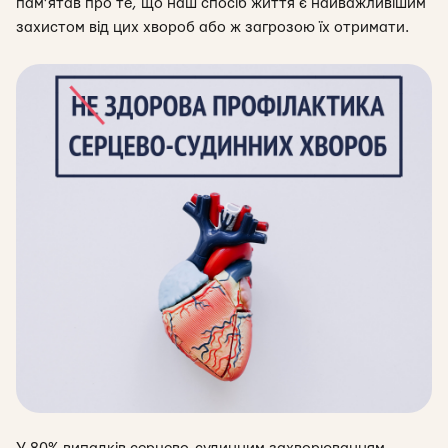
пам’ятав про те, що наш спосіб життя є найважливішим
захистом від цих хвороб або ж загрозою їх отримати.