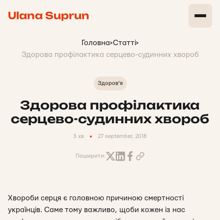
Ulana Suprun
Головна
>
Статті
>
Здорова профілактика серцево-судинних хвороб
Здоров'я
Здорова профілактика
серцево-судинних хвороб
3 хв
27 september, 2018
Поширити:
Хвороби серця є головною причиною смертності
українців. Саме тому важливо, щоби кожен із нас