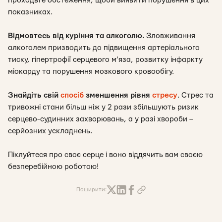
проходьте обстеження, щоби виявити порушення в цих
показниках.
Відмовтесь від куріння та алкоголю.
Зловживання
алкоголем призводить до підвищення артеріального
тиску, гіпертрофії серцевого м’яза, розвитку інфаркту
міокарду та порушення мозкового кровообігу.
Знайдіть свій
спосіб
зменшення рівня
стресу
. Стрес та
тривожні стани більш ніж у 2 рази збільшують ризик
серцево-судинних захворювань, а у разі хвороби –
серйозних ускладнень.
Піклуйтеся про своє серце і воно віддячить вам своєю
безперебійною роботою!
Поширити: