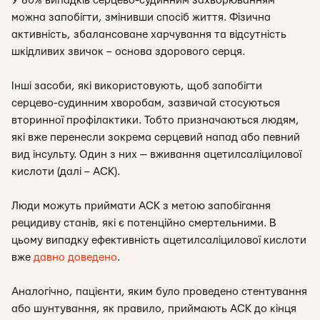
У 80% випадків серцево-судинним захворюванням
можна запобігти, змінивши спосіб життя. Фізична
активність, збалансоване харчування та відсутність
шкідливих звичок – основа здорового серця.
Інші засоби, які використовують, щоб запобігти
серцево-судинним хворобам, зазвичай стосуються
вторинної профілактики. Тобто призначаються людям,
які вже перенесли зокрема серцевий напад або певний
вид інсульту. Один з них — вживання ацетилсаліцилової
кислоти (далі – АСК).
Люди можуть приймати АСК з метою запобігання
рецидиву станів, які є потенційно смертельними. В
цьому випадку ефективність ацетилсаліцилової кислоти
вже
давно
доведено
.
Аналогічно, пацієнти, яким було проведено стентування
або шунтування, як правило, приймають АСК до кінця