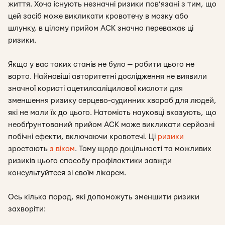
життя. Хоча існують незначні ризики пов’язані з тим, що
цей засіб може викликати кровотечу в мозку або
шлунку, в цілому прийом АСК значно переважає ці
ризики.
Якщо у вас таких станів не було — робити цього не
варто. Найновіші авторитетні дослідження не виявили
значної користі ацетилсаліцилової кислоти для
зменшення ризику серцево-судинних хвороб для людей,
які не мали їх до цього. Натомість науковці вказують, що
необґрунтований прийом АСК може викликати серйозні
побічні ефекти, включаючи кровотечі. Ці
ризики
зростають
з віком
. Тому щодо доцільності та можливих
ризиків цього способу профілактики завжди
консультуйтеся зі своїм лікарем.
Ось кілька порад, які допоможуть зменшити ризики
захворіти: