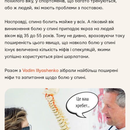
похилого віку, у спортсменів, що багато тренуються,
або ж людей, які мають проблеми з поставою.
Насправді, спина болить майже у всіх. А піковий вік
виникнення болю у спині припадає якраз на людей
віком від 35 до 55 років. Тому не дивно, враховуючи таку
поширеність цього явища, що навколо болю у спині
існує величезна кількість міфів і спекуляцій, якими
успішно користуються різні шарлатани.
Разом з
Vadim Illyashenko
зібрали найбільш поширені
міфи та запитання щодо болю у спині.