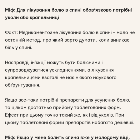
Міф: Для лікування болю в спині обов’язково потрібні
уколи або крапельниці
Факт: Медикаментозне лікування болю в спині – мало не
останній метод, про який варто думати, коли виникає
біль у спині.
Насправді, ін’єкції можуть бути болісними і
супроводжуватися ускладненнями, а лікування
крапельницями взагалі не має ніякого наукового
обґрунтування.
Якщо все-таки потрібні препарати для усунення болю,
то цілком достатньо прийому таблетованих форм.
Ефект при цьому точно такий же, як і від уколів. При
цьому таблетовані форми препаратів набагато дешевші.
Міф: Якщо у мене болить спина вже у молодому віці,