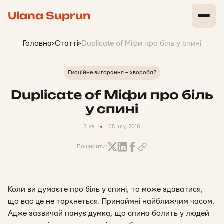
Ulana Suprun
Головна
>
Статті
>
Duplicate of Міфи про біль у спині
Емоційне вигорання – хвороба?
Duplicate of Міфи про біль
у спині
3 хв
05 july, 2018
Поширити:
Коли ви думаєте про біль у спині, то може здаватися,
що вас це не торкнеться. Принаймні найближчим часом.
Адже зазвичай панує думка, що спина болить у людей