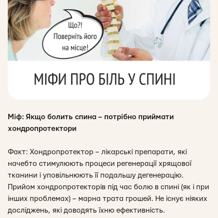
Міф: Якщо болить спина – потрібно приймати
хондропротектори
Факт: Хондропротектор – лікарські препарати, які
начебто стимулюють процеси регенерації хрящової
тканини і уповільнюють її подальшу дегенерацію.
Прийом хондропротекторів під час болю в спині (як і при
інших проблемах) – марна трата грошей. Не існує ніяких
досліджень, які доводять їхню ефективність.