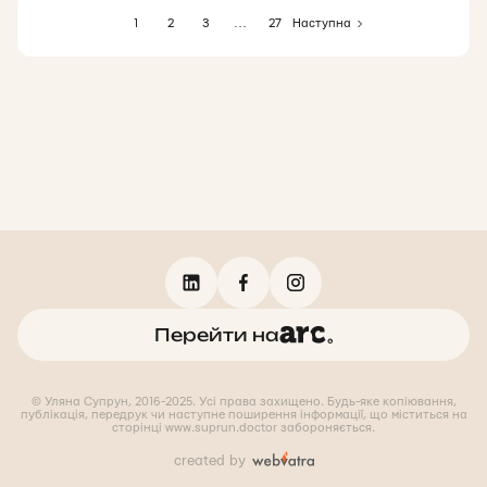
1
2
3
…
27
Наступна
Перейти на
© Уляна Супрун, 2016-2025. Усі права захищено. Будь-яке копіювання,
публікація, передрук чи наступне поширення інформації, що міститься на
сторінці www.suprun.doctor забороняється.
created by