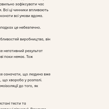
правильно зафіксувати час
м. Всі ці чинники впливають
иконати всі умови вдома.
ипадках це небезпечно.
собливостей виробництва, він
же негативний результат
ві поки немає. Тож
оже означати, що людина вже
, що хвороба у розпалі.
оізоляції до того, як
истані тести та