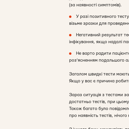
(за наявності симптомів).
У разі позитивного тесту
візьме зразки для проведенн
Негативний результат те
інфікування, якщо надалі па
Не варто радити пацієнт
роз’ясненням подальшого ал
Загалом швидкі тести мають 
Якщо у вас є причина робити
Зараз ситуація з тестами з
достатньо тестів, при цьому
Також багато було повідомле
про наявність тестів, нічого