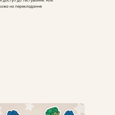
и доступ до тестування. Але
схожа на перекладання