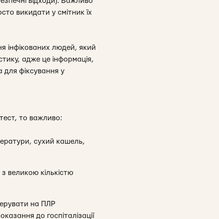
безпечні відходи). Важливо
сто викидати у смітник їх
я інфікованих людей, який
стику, адже це інформація,
а для фіксування у
тест, то важливо:
ператури, сухий кашель,
 з великою кількістю
керувати на ПЛР
оказання до госпіталізації