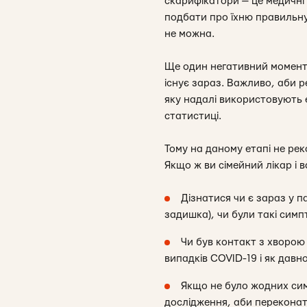
скарифікатори — це медичні 
подбати про їхню правильну 
не можна.
Ще один негативний момент 
існує зараз. Важливо, аби р
яку надалі використовують е
статистиці.
Тому на даному етапі не рек
Якщо ж ви сімейний лікар і 
Дізнатися чи є зараз у 
задишка), чи були такі симп
Чи був контакт з хворою
випадків COVID-19 і як давно
Якщо не було жодних сим
дослідження, аби переконати