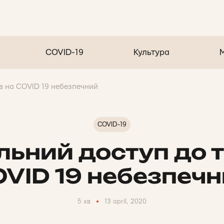
COVID-19
Культура
ів на COVID 19 небезпечний
COVID-19
льний доступ до т
VID 19 небезпеч
5 хв
13 april, 2020