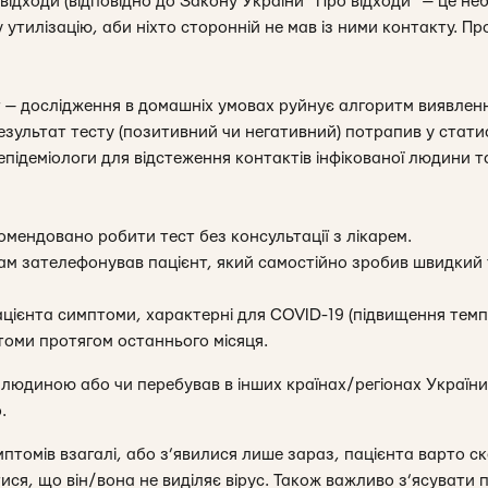
відходи (відповідно до Закону України “Про відходи” — це не
утилізацію, аби ніхто сторонній не мав із ними контакту. Про
— дослідження в домашніх умовах руйнує алгоритм виявленн
езультат тесту (позитивний чи негативний) потрапив у стати
підеміологи для відстеження контактів інфікованої людини т
омендовано робити тест без консультації з лікарем.
вам зателефонував пацієнт, який самостійно зробив швидкий 
пацієнта симптоми, характерні для COVID-19 (підвищення тем
томи протягом останнього місяця.
 людиною або чи перебував в інших країнах/регіонах України
.
птомів взагалі, або з’явилися лише зараз, пацієнта варто с
ся, що він/вона не виділяє вірус. Також важливо з’ясувати п