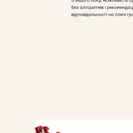
З іншого боку, можливість 
без алгоритмів і рекоменда
відповідальності на плечі г