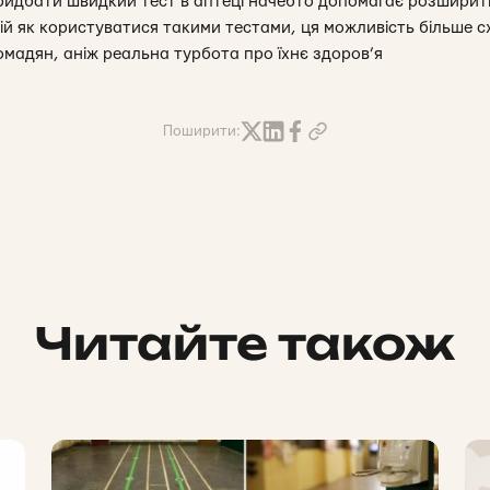
придбати швидкий тест в аптеці начебто допомагає розширит
цій як користуватися такими тестами, ця можливість більше 
ромадян, аніж реальна турбота про їхнє здоров’я
Поширити:
Читайте також