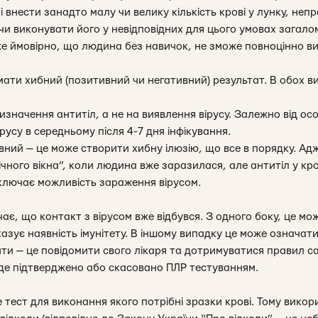
і внести занадто малу чи велику кількість крові у лунку, не
чи виконувати його у невідповідних для цього умовах загало
уже ймовірно, що людина без навичок, не зможе повноцінно в
ати хибний (позитивний чи негативний) результат. В обох в
изначення антитіл, а не на виявлення вірусу. Залежно від о
русу в середньому після 4-7 дня інфікування.
вний — це може створити хибну ілюзію, що все в порядку. Ад
чного вікна”, коли людина вже заразилася, але антитіл у кро
ключає можливість зараження вірусом.
ає, що контакт з вірусом вже відбувся. З одного боку, це м
казує наявність імунітету. В іншому випадку це може означати
и — це повідомити свого лікаря та дотримуватися правил сам
де підтверджено або скасовано ПЛР тестуванням.
е тест для виконання якого потрібні зразки крові. Тому викор