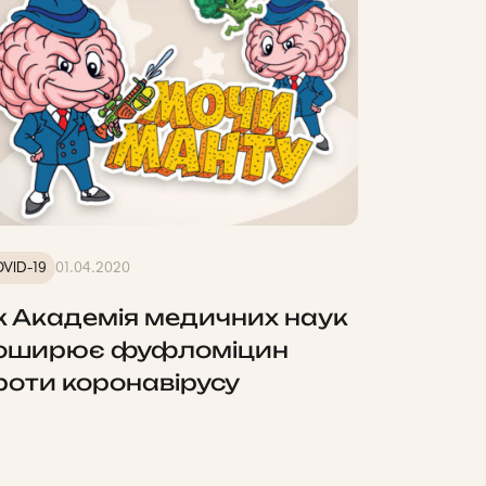
VID-19
01.04.2020
к Академія медичних наук
оширює фуфломіцин
роти коронавірусу