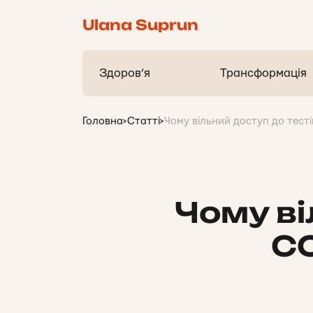
Ulana Suprun
Здоров’я
Трансформація
Головна
>
Статті
>
Чому вільний доступ до тест
Чому ві
CO