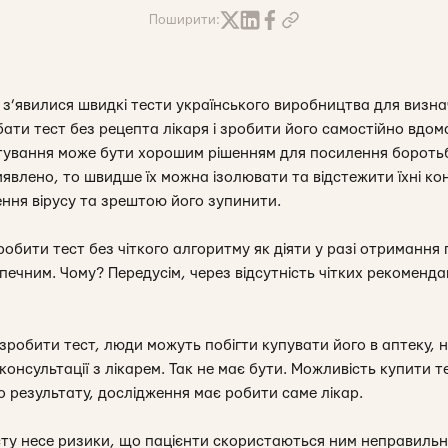
Поширити:
 з’явилися швидкі тести українського виробництва для визн
ти тест без рецепта лікаря і зробити його самостійно вдом
тування може бути хорошим рішенням для посилення боротьб
явлено, то швидше їх можна ізолювати та відстежити їхні ко
ння вірусу та зрештою його зупинити.
обити тест без чіткого алгоритму як діяти у разі отримання
печним. Чому? Передусім, через відсутність чітких рекоменд
зробити тест, люди можуть побігти купувати його в аптеку, 
консультації з лікарем. Так не має бути. Можливість купити т
 результату, дослідження має робити саме лікар.
ту несе ризики, що пацієнти скористаються ним неправильн