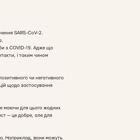
ачення SARS-CoV-2.
а.
и з COVID-19. Адже що
нтакти, і таким чином
 позитивного чи негативного
ацій щодо застосування
не маючи для цього жодних
ест — це добре, але для
о. Наприклад, вони можуть