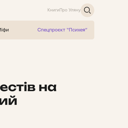
Книги
Про Уляну
Міфи
Спецпроєкт “Психея”
естів на
ний