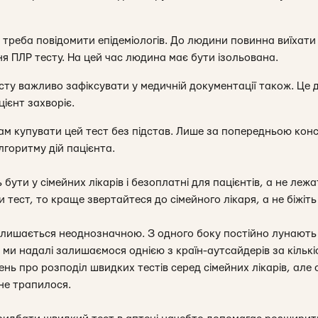
 треба повідомити епідеміологів. До людини повинна виїхати
я ПЛР тесту. На цей час людина має бути ізольована.
сту важливо зафіксувати у медичній документації також. Це
цієнт захворіє.
ам купувати цей тест без підстав. Лише за попередньою конс
горитму дій пацієнта.
бути у сімейних лікарів і безоплатні для пацієнтів, а не леж
 тест, то краще звертайтеся до сімейного лікаря, а не біжіть
алишається неоднозначною. З одного боку постійно лунають 
 ми надалі залишаємося однією з країн-аутсайдерів за кільк
нь про розподіл швидких тестів серед сімейних лікарів, але
 не трапилося.