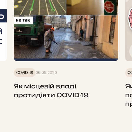
COVID-19
06.06.2020
CO
Як місцевій владі
Я
протидіяти COVID-19
п
п