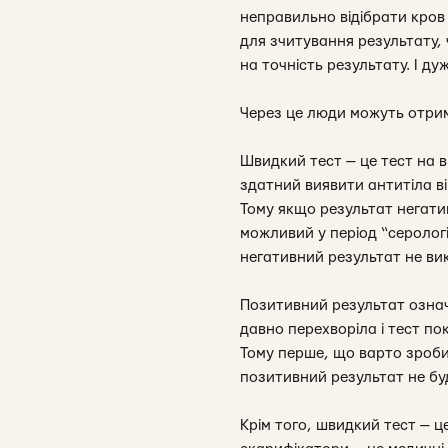
неправильно відібрати кров 
для зчитування результату, 
на точність результату. І д
Через це люди можуть отрим
Швидкий тест — це тест на в
здатний виявити антитіла ві
Тому якщо результат негати
можливий у період “серологі
негативний результат не ви
Позитивний результат означ
давно перехворіла і тест по
Тому перше, що варто зробит
позитивний результат не бу
Крім того, швидкий тест — ц