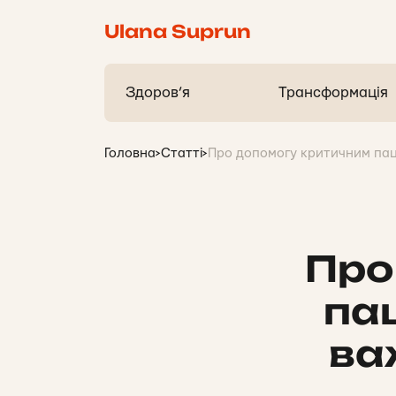
Ulana Suprun
Здоров’я
Трансформація
Головна
>
Статті
>
Про допомогу критичним пац
Про
пац
ва