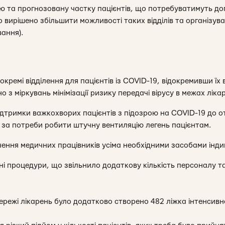
аю та прогнозовану частку пацієнтів, що потребуватимуть дог
о вирішено збільшити можливості таких відділів та організува
ання).
кремі відділення для пацієнтів із COVID-19, відокремивши їх в
 з міркувань мінімізації ризику передачі вірусу в межах лікар
ідтримки важкохворих пацієнтів з підозрою на COVID-19 до 
а за потреби робити штучну вентиляцію легень пацієнтам.
ення медичних працівників усіма необхідними засобами інди
тні процедури, що звільнило додаткову кількість персоналу т
мережі лікарень було додатково створено 482 ліжка інтенсивно