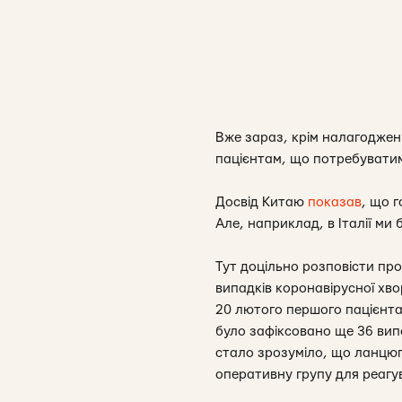
Вже зараз, крім налагодже
пацієнтам, що потребуватимут
Досвід Китаю
показав
, що г
Але, наприклад, в Італії ми 
Тут доцільно розповісти пр
випадків коронавірусної хвор
20 лютого першого пацієнта 
було зафіксовано ще 36 випа
стало зрозуміло, що ланцюг
оперативну групу для реагу