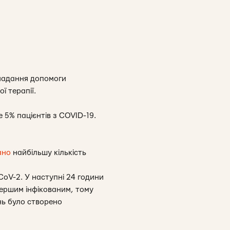
 надання допомоги
ї терапії.
е 5% пацієнтів з COVID-19.
ано
найбільшу кількість
CoV-2. У наступні 24 години
першим інфікованим, тому
нь було створено