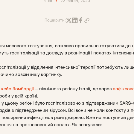
4 хв
22 march, 2020
Поширити:
ння масового тестування, важливо правильно готуватися до
ь госпіталізації та догляду в реанімації і палатах інтенсивно
оспіталізації у відділення інтенсивної терапії потребують лиш
бачимо зовсім іншу картинку.
о
кейс Ломбардії
— північного регіону Італії, де зараз
зафіксов
оби у всій країні.
у цьому регіоні було госпіталізовано з підтвердженим SARS-
дків з підтвердженим вірусом. Всі вони не мали контакту з 
 поширення інфекції мав різні джерела. Вже на наступний де
вання на прогнозований спалах. Як реагували: