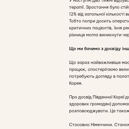
У наступні два тижні відбувс
терапії. Зростання було сті
12% від загальної кількості в
Тобто попри досить операти
критичних пацієнтів, їхня р
різниця могла виникнути чере
Що ми бачимо з досвіду інш
Що зараз найважливіше масов
працює, спостерігаємо велик
потребують догляду в палата
Корея.
Про досвід Південної Кореї
здорових громадян) допомага
розповсюджувати. Це також 
Стосовно Німеччини. Станом