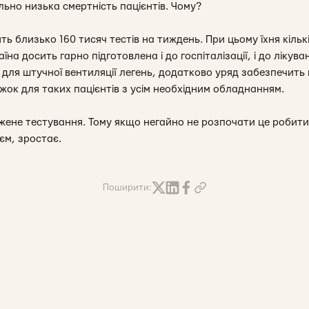
ьно низька смертність пацієнтів. Чому?
ять близько 160 тисяч тестів на тиждень. При цьому їхня кіль
аїна досить гарно підготовлена і до госпіталізації, і до лікув
 для штучної вентиляції легень, додатково уряд забезпечить щ
іжок для таких пацієнтів з усім необхідним обладнанням.
джене тестування. Тому якщо негайно не розпочати це робити,
єм, зростає.
Поширити: