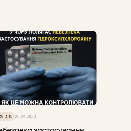
VID-19
20.04.2020
ебезпека застосування