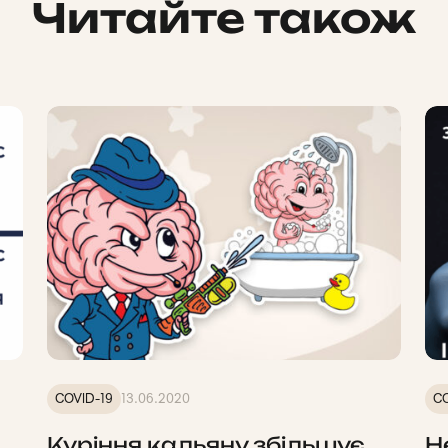
Читайте також
COVID-19
13.06.2020
CO
Куріння кальяну збільшує
Н