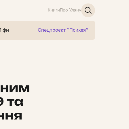
Книги
Про Уляну
Міфи
Спецпроєкт “Психея”
чним
9 та
ння