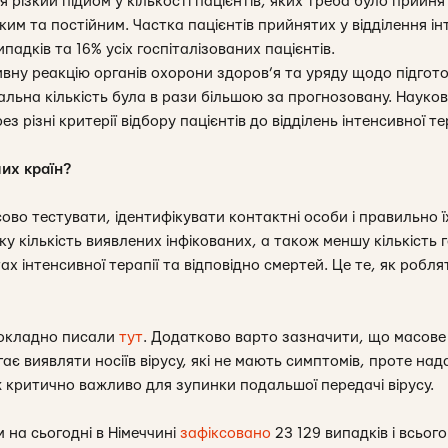
я різкий підйом у кількості пацієнтів, яких треба було прийня
йким та постійним. Частка пацієнтів прийнятих у відділення і
ипадків та 16% усіх госпіталізованих пацієнтів.
вну реакцію органів охорони здоров’я та уряду щодо підгото
еальна кількість була в рази більшою за прогнозовану. Науко
з різні критерії відбору пацієнтів до відділень інтенсивної т
их країн?
о тестувати, ідентифікувати контактні особи і правильно їх
у кількість виявлених інфікованих, а також меншу кількість го
х інтенсивної терапії та відповідно смертей. Це те, як робля
 докладно писали
тут
. Додатково варто зазначити, що масове 
є виявляти носіїв вірусу, які не мають симптомів, проте над
критично важливо для зупинки подальшої передачі вірусу.
 на сьогодні в Німеччині
зафіксовано
23 129 випадків і всього