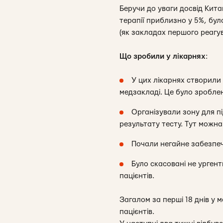
Беручи до уваги досвід Кит
терапії приблизно у 5%, бул
(як закладах першого реагув
Що зробили у лікарнях
:
У цих лікарнях створили о
медзакладі. Це було зроблено
Організували зону для п
результату тесту. Тут можн
Почали негайне забезпеч
Було скасовані не урген
пацієнтів.
Загалом за перші 18 днів у 
пацієнтів.