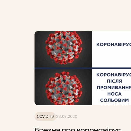
COVID-19
23.03.2020
Брехня про коронавірус