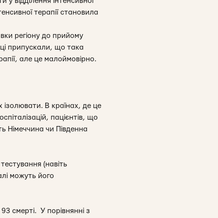
ти у відділення інтенсивної
нтенсивної терапії становила
вки регіону до прийому
вці припускали, що така
ерапії, але це малоймовірно.
 ізолювати. В країнах, де це
спіталізацій, пацієнтів, що
ть Німеччина чи Південна
тестування (навіть
алі можуть його
 93 смерті. У порівнянні з