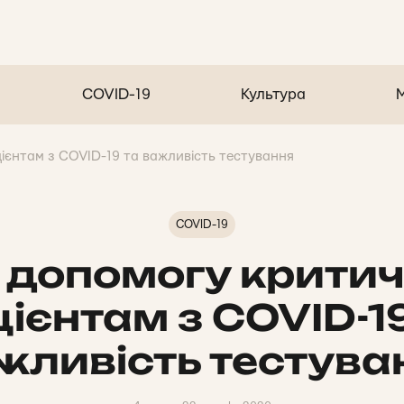
COVID-19
Культура
ієнтам з COVID-19 та важливість тестування
COVID-19
 допомогу крити
ієнтам з COVID-1
жливість тестува