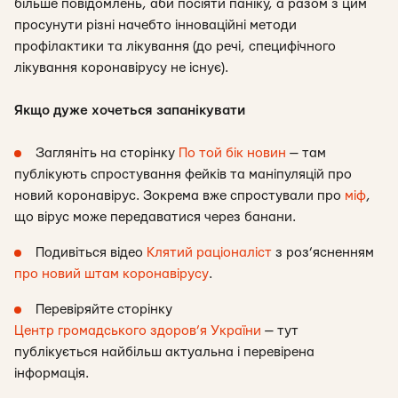
більше повідомлень, аби посіяти паніку, а разом з цим
просунути різні начебто інноваційні методи
профілактики та лікування (до речі, специфічного
лікування коронавірусу не існує).
Якщо дуже хочеться запанікувати
Загляніть на сторінку
По той бік новин
— там
публікують спростування фейків та маніпуляцій про
новий коронавірус. Зокрема вже спростували про
міф
,
що вірус може передаватися через банани.
Подивіться відео
Клятий раціоналіст
з роз’ясненням
про новий штам коронавірусу
.
Перевіряйте сторінку
Центр громадського здоров’я України
— тут
публікується найбільш актуальна і перевірена
інформація.