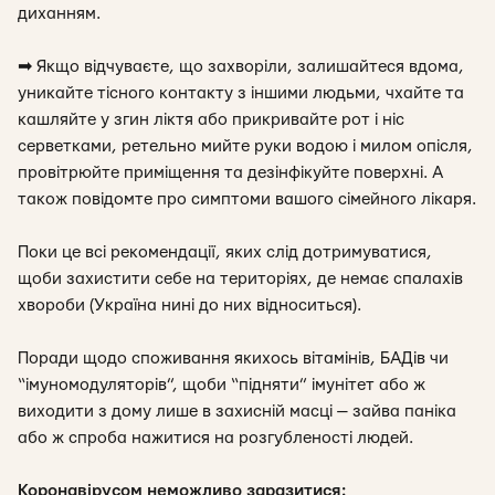
диханням.
➡
Якщо відчуваєте, що захворіли, залишайтеся вдома,
уникайте тісного контакту з іншими людьми, чхайте та
кашляйте у згин ліктя або прикривайте рот і ніс
серветками, ретельно мийте руки водою і милом опісля,
провітрюйте приміщення та дезінфікуйте поверхні. А
також повідомте про симптоми вашого сімейного лікаря.
Поки це всі рекомендації, яких слід дотримуватися,
щоби захистити себе на територіях, де немає спалахів
хвороби (Україна нині до них відноситься).
Поради щодо споживання якихось вітамінів, БАДів чи
“імуномодуляторів”, щоби “підняти” імунітет або ж
виходити з дому лише в захисній масці — зайва паніка
або ж спроба нажитися на розгубленості людей.
Коронавірусом неможливо заразитися: