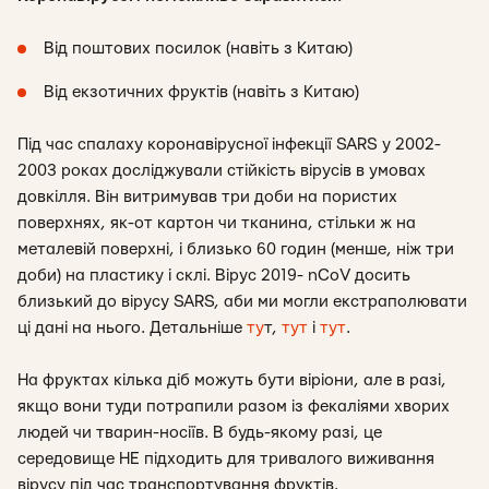
Від поштових посилок (навіть з Китаю)
Від екзотичних фруктів (навіть з Китаю)
Під час спалаху коронавірусної інфекції SARS у 2002-
2003 роках досліджували стійкість вірусів в умовах
довкілля. Він витримував три доби на пористих
поверхнях, як-от картон чи тканина, стільки ж на
металевій поверхні, і близько 60 годин (менше, ніж три
доби) на пластику і склі. Вірус 2019- nCoV досить
близький до вірусу SARS, аби ми могли екстраполювати
ці дані на нього. Детальніше
ту
т,
тут
і
тут
.
На фруктах кілька діб можуть бути віріони, але в разі,
якщо вони туди потрапили разом із фекаліями хворих
людей чи тварин-носіїв. В будь-якому разі, це
середовище НЕ підходить для тривалого виживання
вірусу під час транспортування фруктів.