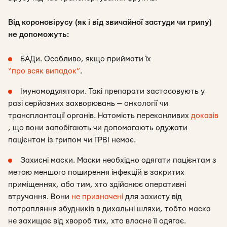
Від короновірусу (як і від звичайної застуди чи грипу)
не допоможуть:
БАДи. Особливо, якщо приймати їх
“про всяк випадок”
.
Імуномодулятори. Такі препарати застосовують у
разі серйозних захворювань — онкології чи
трансплантації органів. Натомість переконливих
доказів
, що вони запобігають чи допомагають одужати
пацієнтам із грипом чи ГРВІ немає.
Захисні маски. Маски необхідно одягати пацієнтам з
метою меншого поширення інфекцій в закритих
приміщеннях, або тим, хто здійснює оперативні
втручання. Вони
не призначені
для захисту від
потрапляння збудників в дихальні шляхи, тобто маска
не захищає від хвороб тих, хто власне її одягає.