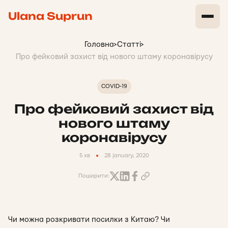
Ulana Suprun
Головна
>
Статті
>
Про фейковий захист від нового штаму коронавірусу
COVID-19
Про фейковий захист від
нового штаму
коронавірусу
5 хв
28 january, 2020
Поширити:
Чи можна розкривати посилки з Китаю? Чи