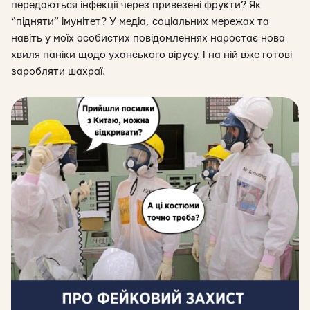
передаються інфекції через привезені фрукти? Як
“підняти” імунітет? У медіа, соціальних мережах та
навіть у моїх особистих повідомленнях наростає нова
хвиля паніки щодо уханського вірусу. І на ній вже готові
заробляти шахраї.