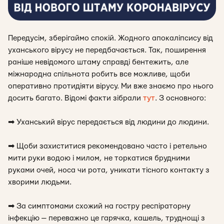
Передусім, зберігаймо спокій. Жодного апокаліпсису від
уханського вірусу не передбачається. Так, поширення
раніше невідомого штаму справді бентежить, але
міжнародна спільнота робить все можливе, щоби
оперативно протидіяти вірусу. Ми вже знаємо про нього
досить багато. Відомі факти зібрали
тут
. З основного:
➡
Уханський вірус передається від людини до людини.
➡
Щоби захиститися рекомендовано часто і ретельно
мити руки водою і милом, не торкатися брудними
руками очей, носа чи рота, уникати тісного контакту з
хворими людьми.
➡
За симптомами схожий на гостру респіраторну
інфекцію — переважно це гарячка, кашель, труднощі з