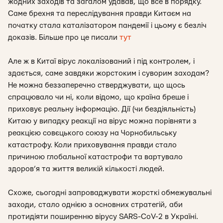
жодних заходів та загалом удавав, що все в порядку.
Саме брехня та переслідування правди Китаєм на
початку стала каталізатором пандемії і цьому є безліч
доказів. Більше про це писали
тут
Але ж в Китаї вірус локалізований і під контролем, і
здається, саме завдяки жорстоким і суворим заходам?
Не можна беззаперечно стверджувати, що щось
спрацювало чи ні, коли відомо, що країна бреше і
приховує реальну інформацію. Дії (чи бездіяльність)
Китаю у випадку реакції на вірус можна порівняти з
реакцією совєцького союзу на Чорнобильську
катастрофу. Коли приховування правди стало
причиною глобальної катастрофи та вартувало
здоров’я та життя великій кількості людей.
Схоже, сьогодні запроваджувати жорсткі обмежувальні
заходи, стало однією з основних стратегій, аби
протидіяти поширенню вірусу SARS-CoV-2 в Україні.