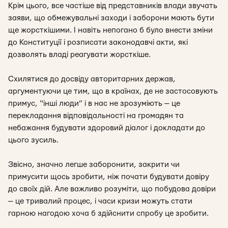
Крім цього, все частіше від представників влади звучать
заяви, що обмежувальні заходи і заборони мають бути
ще жорсткішими. І навіть непогано б було внести зміни
до Конституції і розписати законодавчі акти, які
дозволять владі реагувати жорсткіше.
Схилятися до досвіду авторитарних держав,
аргументуючи це тим, що в країнах, де не застосовують
примус, “інші люди” і в нас не зрозуміють — це
перекладання відповідальності на громадян та
небажання будувати здоровий діалог і докладати до
цього зусиль.
Звісно, значно легше заборонити, закрити чи
примусити щось зробити, ніж почати будувати довіру
до своїх дій. Але важливо розуміти, що побудова довіри
— це тривалий процес, і часи кризи можуть стати
гарною нагодою хоча б здійснити спробу це зробити.