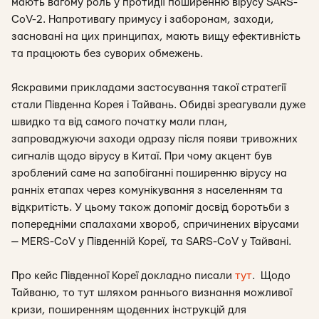
мають вагому роль у протидії поширенню вірусу SARS-
CoV-2. Напротивагу примусу і заборонам, заходи,
засновані на цих принципах, мають вищу ефективність
та працюють без суворих обмежень.
Яскравими прикладами застосування такої стратегії
стали Південна Корея і Тайвань. Обидві зреагували дуже
швидко та від самого початку мали план,
запроваджуючи заходи одразу після появи тривожних
сигналів щодо вірусу в Китаї. При чому акцент був
зроблений саме на запобіганні поширенню вірусу на
ранніх етапах через комунікування з населенням та
відкритість. У цьому також допоміг досвід боротьби з
попередніми спалахами хвороб, спричинених вірусами
— MERS-CoV у Південній Кореї, та SARS-CoV у Тайвані.
Про кейс Південної Кореї докладно писали
тут
. Щодо
Тайваню, то тут шляхом раннього визнання можливої
кризи, поширенням щоденних інструкцій для