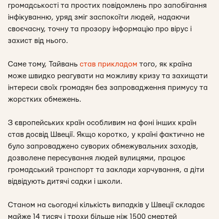
громадськості та простих повідомлень про запобігання
інфікуванню, уряд зміг заспокоїти людей, надаючи
своєчасну, точну та прозору інформацію про вірус і
захист від нього.
Саме тому, Тайвань
став прикладом
того, як країна
може швидко реагувати на можливу кризу та захищати
інтереси своїх громадян без запровадження примусу та
жорстких обмежень.
З європейських країн особливим на фоні інших країн
став досвід Швеції. Якщо коротко, у країні фактично не
було запроваджено суворих обмежувальних заходів,
дозволене пересування людей вулицями, працює
громадський транспорт та заклади харчування, а діти
відвідують дитячі садки і школи.
Станом на сьогодні кількість випадків у Швеції складає
майже 14 тисяч і трохи більше ніж 1500 смертей