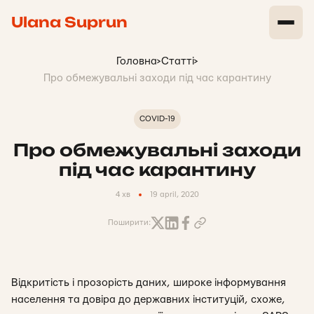
Ulana Suprun
Головна
>
Статті
>
Про обмежувальні заходи під час карантину
COVID-19
Про обмежувальні заходи
під час карантину
4 хв
19 april, 2020
Поширити:
Відкритість і прозорість даних, широке інформування
населення та довіра до державних інституцій, схоже,