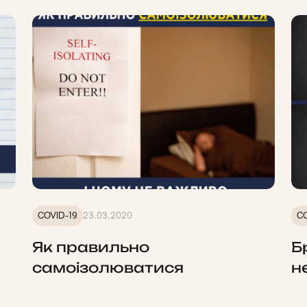
COVID-19
23.03.2020
CO
Як правильно
Б
самоізолюватися
н