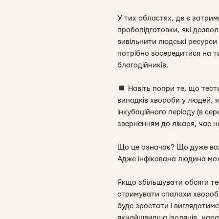
У тих областях, де є затри
пробопідготовки, які дозво
вивільнити людські ресурси 
потрібно зосередитися на т
благодійників.
Навіть попри те, що тест
випадків хвороби у людей, я
інкубаційного періоду (в се
зверненням до лікаря, час н
Що це означає? Що дуже важл
Адже інфікована людина мо
Якщо збільшувати обсяги те
стримувати спалахи хвороби
буде зростати і виглядатим
якнайшвидша ізоляція, нара