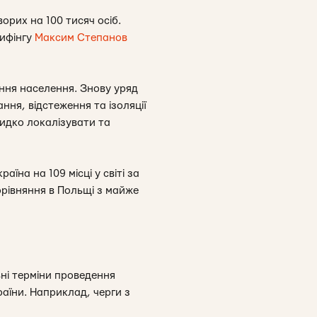
орих на 100 тисяч осіб.
рифінгу
Максим Степанов
ання населення. Знову уряд
ння, відстеження та ізоляції
видко локалізувати та
раїна на 109 місці у світі за
орівняння в Польщі з майже
ні терміни проведення
раїни. Наприклад, черги з