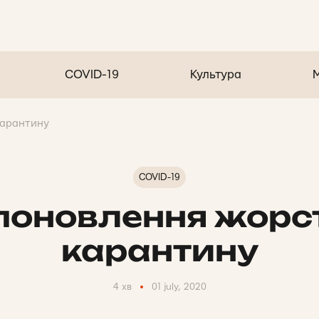
COVID-19
Культура
карантину
COVID-19
поновлення жорс
карантину
4 хв
01 july, 2020