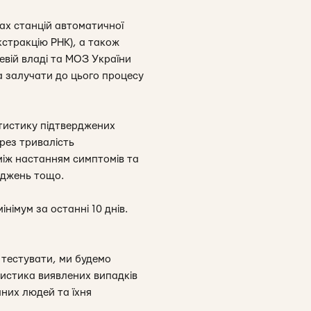
ах станцій автоматичної
стракцію РНК), а також
евій владі та МОЗ України
а залучати до цього процесу
атистику підтверджених
ерез тривалість
 між настанням симптомів та
ліджень тощо.
німум за останні 10 днів.
 тестувати, ми будемо
тистика виявлених випадків
аних людей та їхня