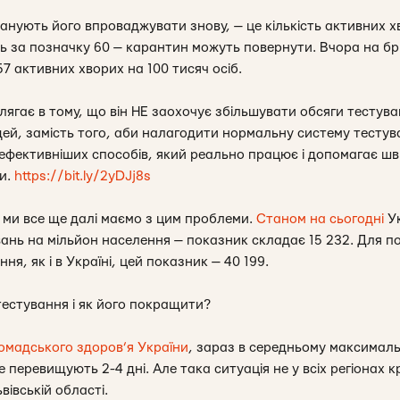
ланують його впроваджувати знову, — це кількість активних хв
ть за позначку 60 — карантин можуть повернути. Вчора на б
7 активних хворих на 100 тисяч осіб.
лягає в тому, що він НЕ заохочує збільшувати обсяги тестув
ей, замість того, аби налагодити нормальну систему тестува
айефективніших способів, який реально працює і допомагає ш
и.
https://bit.ly/2yDJj8s
 і ми все ще далі маємо з цим проблеми.
Станом на сьогодні
Ук
вань на мільйон населення — показник складає 15 232. Для п
я, як і в Україні, цей показник — 40 199.
тестування і як його покращити?
омадського здоров’я України
, зараз в середньому максималь
перевищують 2-4 дні. Але така ситуація не у всіх регіонах к
івській області.