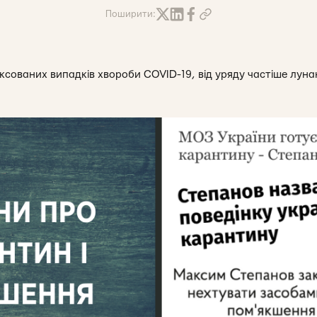
Поширити:
фіксованих випадків хвороби COVID-19, від уряду частіше лун