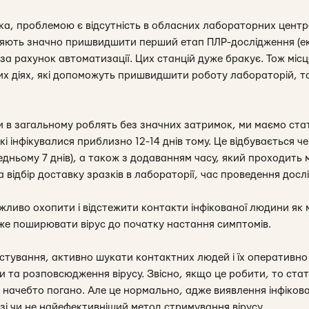
мка, проблемою є відсутність в обласних лабораторних центр
ляють значно пришвидшити перший етап ПЛР-дослідження (ек
за рахунок автоматизації. Цих станцій дуже бракує. Тож місц
их діях, які допоможуть пришвидшити роботу лабораторій, т
и в загальному роблять без значних затримок, ми маємо ст
кі інфікувалися приблизно 12-14 днів тому. Це відбувається ч
редньому 7 днів), а також з додаванням часу, який проходить
а відбір доставку зразків в лабораторії, час проведення дос
иво охопити і відстежити контакти інфікованої людини як мі
же поширювати вірус до початку настання симптомів.
стування, активно шукати контактних людей і їх оперативно
 та розповсюдження вірусу. Звісно, якщо це робити, то ста
е начебто погано. Але це нормально, адже виявлення інфіков
зі чи не найефективніший метод стримування вірусу.