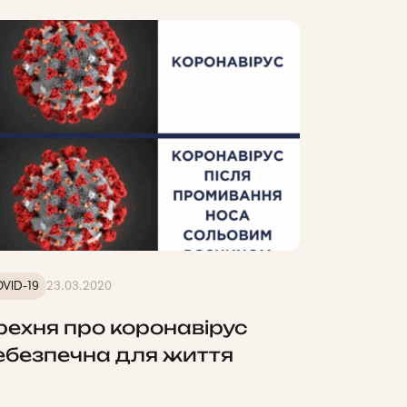
VID-19
23.03.2020
рехня про коронавірус
ебезпечна для життя