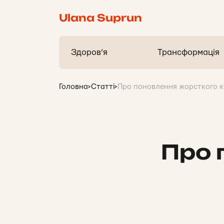
Ulana Suprun
Здоров’я
Трансформація
Головна
>
Статті
>
Про поновлення жорсткого 
Про 