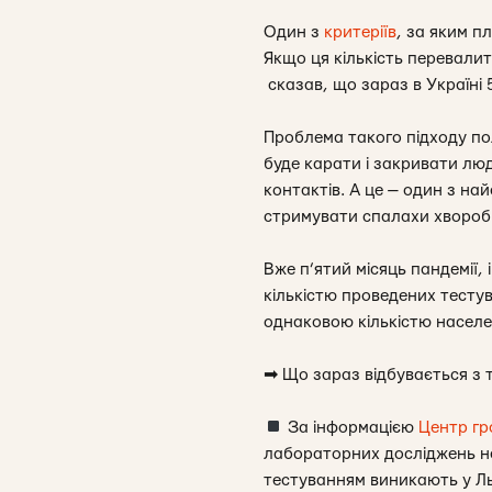
Один з
критеріїв
, за яким п
Якщо ця кількість перевали
сказав, що зараз в Україні
5
Проблема такого підходу по
буде карати і закривати люд
контактів. А це — один з н
стримувати спалахи хвороб
Вже п’ятий місяць пандемії,
кількістю проведених тесту
однаковою кількістю населенн
➡
Що зараз відбувається з 
За інформацією
Центр гр
лабораторних досліджень не 
тестуванням виникають у Льв