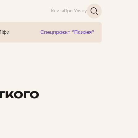
Книги
Про Уляну
Міфи
Спецпроєкт “Психея”
ткого