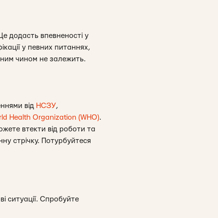
Це додасть впевненості у
ікації у певних питаннях,
одним чином не залежить.
еннями від
НСЗУ
,
ld Health Organization (WHO)
.
ожете втекти від роботи та
ну стрічку. Потурбуйтеся
і ситуації. Спробуйте