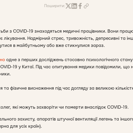
Поширити:
тьби з COVID-19 знаходяться медичні працівники. Вони прац
є лікування. Надмірний стрес, тривожність, депресивні та інш
нутися в майбутньому або вже стикнулися зараз.
ано
одне з перших досліджень стосовно психологічного стану 
VID-19 у Китаї. Під час опитування медики повідомили, що н
ники.
 та фізичне виснаження під час догляду за великою кількістю
олег, які можуть захворіти чи померти внаслідок COVID-19.
ального захисту, апаратів штучної вентиляції легень та іншо
на для усіх країн).