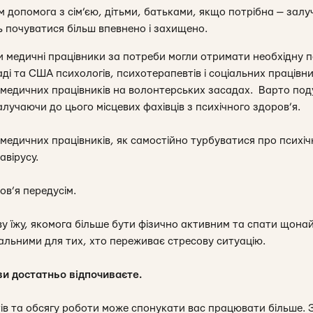
м допомога з сім’єю, дітьми, батьками, якщо потрібна — залу
ь почуватися більш впевнено і захищено.
и медичні працівники за потреби могли отримати необхідну п
ді та США психологів, психотерапевтів і соціальних працівн
я медичних працівників на волонтерських засадах. Варто под
лучаючи до цього місцевих фахівців з психічного здоров’я.
медичних працівників, як самостійно турбуватися про психі
авірусу.
ов’я передусім.
ву їжу, якомога більше бути фізично активним та спати щона
уальними для тих, хто переживає стресову ситуацію.
ви достатньо відпочиваєте.
ів та обсягу роботи може спонукати вас працювати більше. З