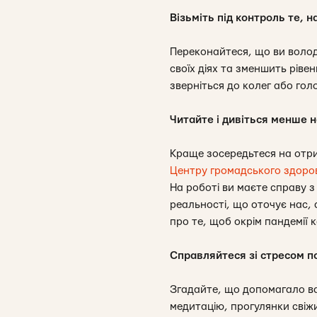
Візьміть під контроль те, 
Переконайтеся, що ви володі
своїх діях та зменшить ріве
зверніться до колег або гол
Читайте і дивіться менше н
Краще зосередьтеся на отри
Центру громадського здоров
На роботі ви маєте справу з
реальності, що оточує нас,
про те, щоб окрім пандемії 
Справляйтеся зі стресом п
Згадайте, що допомагало ва
медитацію, прогулянки свіжи