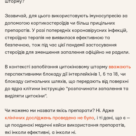
шторму?
Зазвичай, для цього використовують імуносупресію за
допомогою кортикостероїдів чи більш прицільних
препаратів. У разі попередніх коронавірусних інфекцій,
стероїдна терапія не виявилася ефективною та
безпечною, тож під час цієї пандемії застосування
стероїдів для зменшення запалення офіційно не радили.
В контексті запобігання цитокіновому шторму
вважають
перспективними блокаду дії інтерлейкінів 1, 6 та 18, чи
блокаду сигнальних шляхів, що передають від поверхні
до ядра клітини інструкцію “розпочинати запалення та
виділяти цитокіни”.
Чи можемо ми назвати якісь препарати? Ні. Адже
клінічних досліджень проведено не було
, і ті дані, що є —
це поодинокі медичні кейси використання препаратів,
які інколи ефективні, а інколи ні.