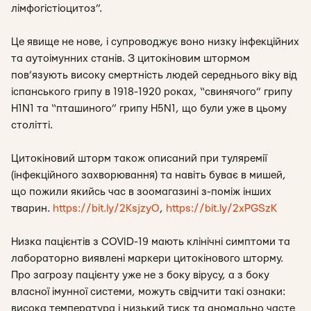
лімфогістіоцитоз”.
Це явище не нове, і супроводжує воно низку інфекційних
та аутоімунних станів. З цитокіновим штормом
пов’язують високу смертність людей середнього віку від
іспанського грипу в 1918-1920 роках, “свинячого” грипу
H1N1 та “пташиного” грипу H5N1, що були уже в цьому
столітті.
Цитокіновий шторм також описаний при туляремії
(інфекційного захворювання) та навіть буває в мишей,
що пожили якийсь час в зоомагазині з-поміж інших
тварин.
https://bit.ly/2KsjzyO
,
https://bit.ly/2xPGSzK
Низка пацієнтів з COVID-19 мають клінічні симптоми та
лабораторно виявлені маркери цитокінового шторму.
Про загрозу пацієнту уже не з боку вірусу, а з боку
власної імунної системи, можуть свідчити такі ознаки:
висока температура і низький тиск та аномально часте