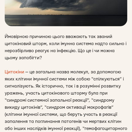
Ймовірною причиною цього вважають так званий
цитокіновий шторм, коли ім
унна система надто сильно і
нерозбірливо реагує на інфекцію. Що це і чи можна
цьому запобігти?
Цитокіни
— це загальна назва молекул, за допомогою
яких клітини імунної системи між собою “спілкуються” і
сигналізують. Як історично, так і в розумінні розвитку
уражень, участь цитокінового шторму була при
“синдромі системної запальної реакції”, “синдрому
викиду цитокінів”, “синдром активації макрофагів”
(клітини імунної системи, що беруть участь в реакції
запалення та поглинання патогенів чи мертвих клітин
або інших наслідків імунної реакції), “гемофагоцитарного