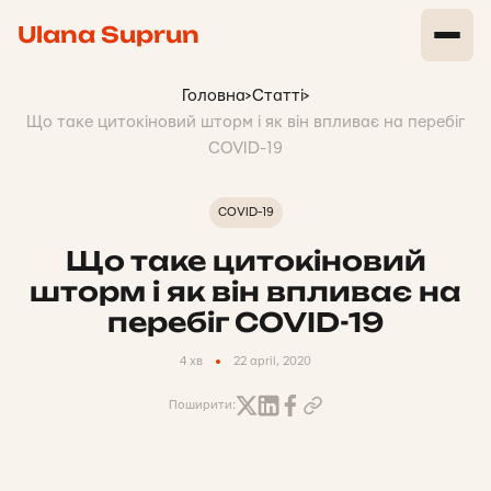
Ulana Suprun
Головна
>
Статті
>
Що таке цитокіновий шторм і як він впливає на перебіг
COVID-19
COVID-19
Що таке цитокіновий
шторм і як він впливає на
перебіг COVID-19
4 хв
22 april, 2020
Поширити: