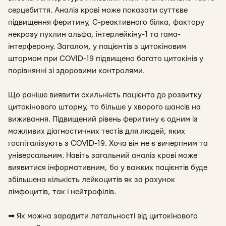
серцебиття. Аналіз крові може показати суттєве
підвищення феритину, С-реактивного білка, фактору
некрозу пухлин альфа, інтерлейкіну-1 та гама-
інтерферону. Загалом, у пацієнтів з цитокіновим
штормом при COVID-19 підвищено багато цитокінів у
порівнянні зі здоровими контролями.
Що раніше виявити схильність пацієнта до розвитку
цитокінового шторму, то більше у хворого шансів на
виживання. Підвищений рівень феритину є одним із
можливих діагностичних тестів для людей, яких
госпіталізують з COVID-19. Хоча він не є вичерпним та
універсальним. Навіть загальний аналіз крові може
виявитися інформативним, бо у важких пацієнтів буде
збільшена кількість лейкоцитів як за рахунок
лімфоцитів, так і нейтрофілів.
➡
Як можна зарадити летальності від цитокінового