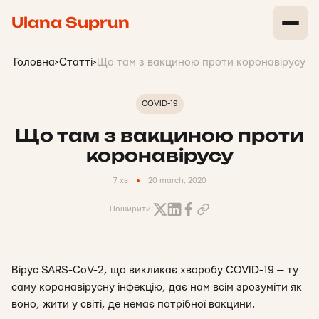
Ulana Suprun
Головна
>
Статті
>
Що там з вакциною проти коронавірусу
COVID-19
Що там з вакциною проти
коронавірусу
7 хв
20 march, 2020
Поширити:
Вірус SARS-CoV-2, що викликає хворобу COVID-19 — ту
саму коронавірусну інфекцію, дає нам всім зрозуміти як
воно, жити у світі, де немає потрібної вакцини.