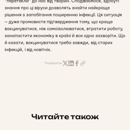
“перетекли” до нас від тварин. Сподіваємося, здобуті
знання про ці віруси дозволять знайти найкраще
рішення з запобігання поширенню інфекції. Ця ситуація
— дуже промовисте підтвердження тому, що краще
вакцинуватися, ніж самоізолюватися, втратити роботу,
занапастити економіку в країні й все одно захворіти. Що
й казати, вакцинуватися треба завжди, від старих
інфекцій, і від новітніх.
Поширити:
Читайте також