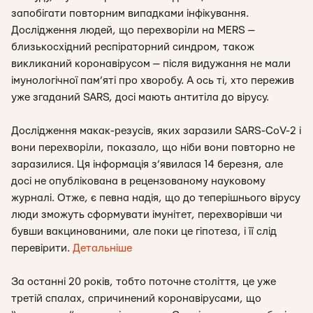
запобігати повторним випадками інфікування.
Дослідження людей, що перехворіли на MERS —
близькосхідний респіраторний синдром, також
викликаний коронавірусом — після видужання не мали
імунологічної пам’яті про хворобу. А ось ті, хто пережив
уже згаданий SARS, досі мають антитіла до вірусу.
Дослідження макак-резусів, яких заразили SARS-CoV-2 і
вони перехворіли, показало, що ніби вони повторно не
заразилися. Ця інформація з’явилася 14 березня, але
досі не опублікована в рецензованому науковому
журналі. Отже, є певна надія, що до теперішнього вірусу
люди зможуть сформувати імунітет, перехворівши чи
бувши вакцинованими, але поки це гіпотеза, і її слід
перевірити.
Детальніше
За останні 20 років, тобто поточне століття, це уже
третій спалах, спричинений коронавірусами, що