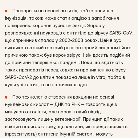
Препарати на основі антитіл, тобто пасивна
імунізація, також може стати опцією з запобігання
поширенню коронавірусної інфекції. Зараз у
розпорядженні науковців є антитіла до вірусу SARS-CoV,
що спричинив спалах у 2002-2003 роках. Цей вірус
викликав важкий гострий респіраторний синдром і його
причиною також був коронавірус, і він досить подібний
до причини теперішньої пандемії. Поки що здатність
таких препаратів перешкоджати проникненню вірусу
SARS-CoV-2 до клітин показана лише in vitro, тобто в
культурі клітин, а не на живих людях.
Про технологію створення вакцини на основі
нуклеїнових кислот — ДНК та РНК — говорять ще з
минулого століття, але наразі такий підхід
застосовують лише у ветеринарії. Принцип дії таких
вакцин полягає в тому, що клітини, які представляють
(презентують) антигени імунній системі, можуть