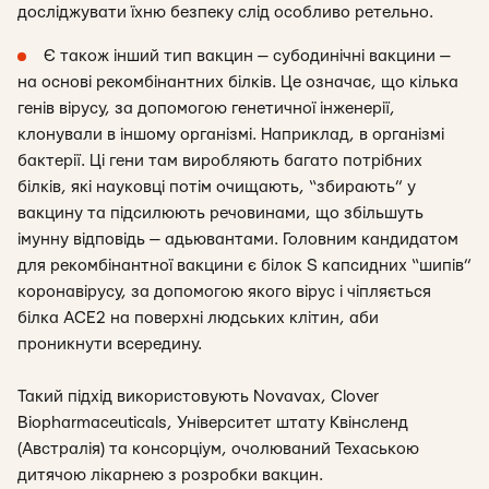
досліджувати їхню безпеку слід особливо ретельно.
Є також інший тип вакцин — субодинічні вакцини —
на основі рекомбінантних білків. Це означає, що кілька
генів вірусу, за допомогою генетичної інженерії,
клонували в іншому організмі. Наприклад, в організмі
бактерії. Ці гени там виробляють багато потрібних
білків, які науковці потім очищають, “збирають” у
вакцину та підсилюють речовинами, що збільшуть
імунну відповідь — адьювантами. Головним кандидатом
для рекомбінантної вакцини є білок S капсидних “шипів”
коронавірусу, за допомогою якого вірус і чіпляється
білка АСЕ2 на поверхні людських клітин, аби
проникнути всередину.
Такий підхід використовують Novavax, Clover
Biopharmaceuticals, Університет штату Квінсленд
(Австралія) та консорціум, очолюваний Техаською
дитячою лікарнею з розробки вакцин.