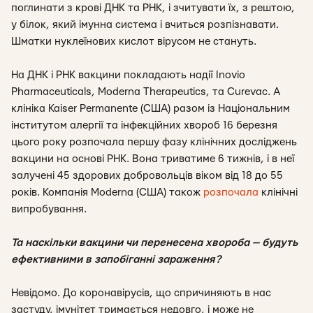
поглинати з крові ДНК та РНК, і зчитувати їх, з рештою,
у білок, який імунна система і вчиться розпізнавати.
Шматки нуклеїнових кислот вірусом не стануть.
На ДНК і РНК вакцини покладають надії Inovio
Pharmaceuticals, Moderna Therapeutics, та Curevac. А
клініка Kaiser Permanente (США) разом із Національним
інститутом алергії та інфекційних хвороб 16 березня
цього року розпочала першу фазу клінічних досліджень
вакцини на основі РНК. Вона триватиме 6 тижнів, і в неї
залучені 45 здорових добровольців віком від 18 до 55
років. Компанія Moderna (США) також
розпочала
клінічні
випробування.
Та наскільки вакцини чи перенесена хвороба — будуть
ефективними в запобіганні зараження?
Невідомо. До коронавірусів, що спричиняють в нас
застуду, імунітет тримається недовго, і може не