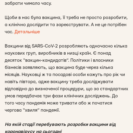
забрати чимало часу.
Щоби в нас була вакцина, її треба не просто розробити,
а клінічно дослідити та зареєструвати. А не це потрібен
час.
Детальніше
Вакцини від SARS-CoV-2 розробляють одночасно кілька
наукових груп, виробників в низці країн. Є понад
десяток “вакцин-кандидатів”. Політики і власники
бізнесів заявляють, що вакцина буде через кілька
місяців. Науковці ж та посадові особи кажуть про рік чи
навіть півтора, адже вакцину треба досліджувати
відповідно до визначеної процедури, що за стандартних
умов передбачає три фази клінічних досліджень. До
того часу пандемія може тривати або ж початися
чергова “хвиля” пандемії.
На якій стадії перебувають розробки вакцини від
коронавірусу на сьогодні