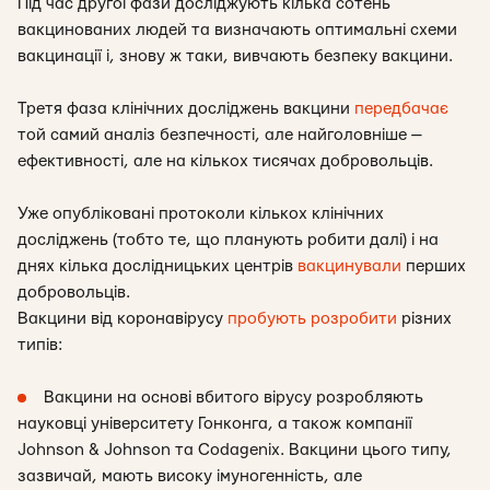
Під час другої фази досліджують кілька сотень
вакцинованих людей та визначають оптимальні схеми
вакцинації і, знову ж таки, вивчають безпеку вакцини.
Третя фаза клінічних досліджень вакцини
передбачає
той самий аналіз безпечності, але найголовніше —
ефективності, але на кількох тисячах добровольців.
Уже опубліковані протоколи кількох клінічних
досліджень (тобто те, що планують робити далі) і на
днях кілька дослідницьких центрів
вакцинували
перших
добровольців.
Вакцини від коронавірусу
пробують розробити
різних
типів:
Вакцини на основі вбитого вірусу розробляють
науковці університету Гонконга, а також компанії
Johnson & Johnson та Codagenix. Вакцини цього типу,
зазвичай, мають високу імуногенність, але