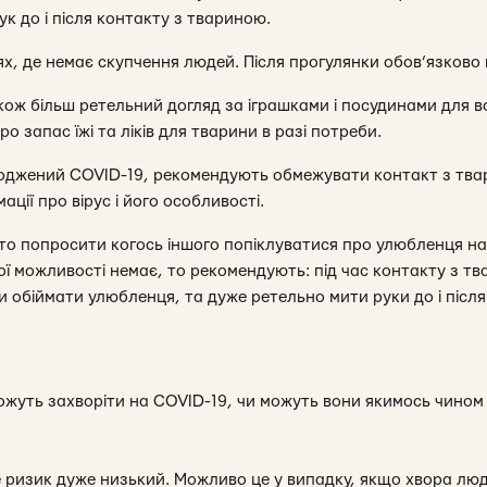
ук до і після контакту з твариною.
ях, де немає скупчення людей. Після прогулянки обов’язково
ож більш ретельний догляд за іграшками і посудинами для вод
о запас їжі та ліків для тварини в разі потреби.
рджений COVID-19, рекомендують обмежувати контакт з твар
ації про вірус і його особливості.
о попросити когось іншого попіклуватися про улюбленця на ц
ої можливості немає, то рекомендують: під час контакту з тв
чи обіймати улюбленця, та дуже ретельно мити руки до і після
жуть захворіти на COVID-19, чи можуть вони якимось чином 
 ризик дуже низький. Можливо це у випадку, якщо хвора лю