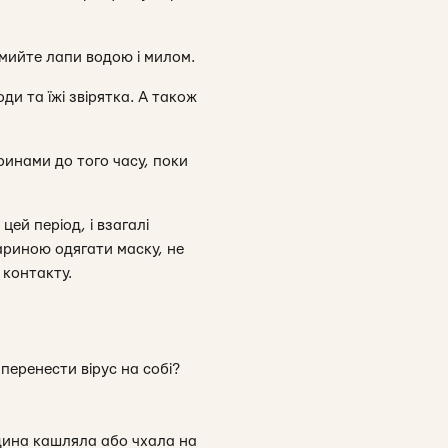
 мийте лапи водою і милом.
и та їжі звірятка. А також
инами до того часу, поки
ей період, і взагалі
ариною одягати маску, не
 контакту.
перенести вірус на собі?
дина кашляла або чхала на