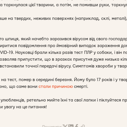
а торкнулася цієї тварини, а потім, не помивши руки, торкну
вше на твердих, неживих поверхнях (наприклад, склі, металі)
о шпиця, який начебто заразився вірусом від свого господа
ширитися повідомлення про ймовірний випадок зараження до
ID-19. Науковці брали кілька разів тест ПЛР у собаки, і він 
озволяв припустити, що в зразках присутня дуже низька кіль
встановили точної передачі вірусу. Симптомів хвороби у твар
 на тест, помер в середині березня. Йому було 17 років і у тв
ірно, що саме вони
стали причиною
смерті.
х улюбленців, ретельно мийте їхні та свої лапки і піклуйтеся п
и увагу на це питання!