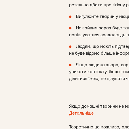
ретельно дбати про гігієну р
Вигулюйте тварин у місц
Не зайвим зараз буде так
попіклуватися заздалегідь пр
Людям, що мають підтве
не буде відомо більше інформ
Якщо людина хвора, варт
уникати контакту. Якщо так
ділитися їжею, не цілувати 
Якщо домашні тварини не мо
Детальніше
Теоретично це можливо, але