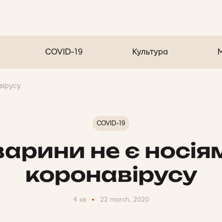
COVID-19
Культура
вірусу
COVID-19
варини не є носія
коронавірусу
4 хв
22 march, 2020