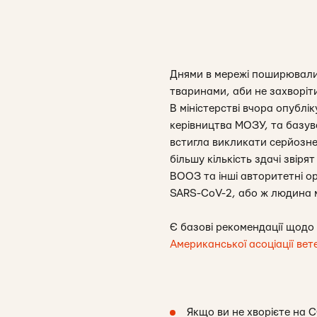
Днями в мережі поширювалис
тваринами, аби не захворіти
В міністерстві вчора опубл
керівництва МОЗУ, та базу
встигла викликати серйозне
більшу кількість здачі звірят
ВООЗ та інші авторитетні ор
SARS-CoV-2, або ж людина 
Є базові рекомендації щодо 
Американської асоціації вет
Якщо ви не хворієте на C