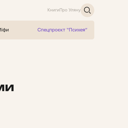
Книги
Про Уляну
Міфи
Спецпроєкт “Психея”
ми