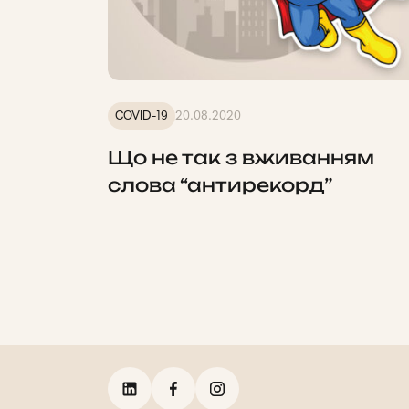
COVID-19
20.08.2020
Що не так з вживанням
слова “антирекорд”