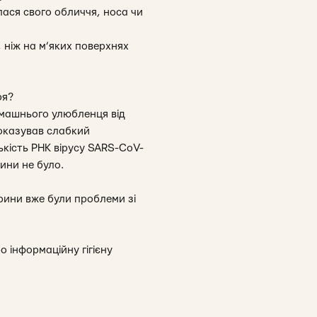
лася свого обличчя, носа чи
, ніж на м’яких поверхнях
ря?
машнього улюбленця від
показував слабкий
кість РНК вірусу SARS-CoV-
ини не було.
арини вже були проблеми зі
ро інформаційну гігієну