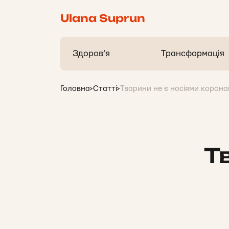
Ulana Suprun
Здоров’я
Трансформація
Головна
>
Статті
>
Тварини не є носіями корона
Т