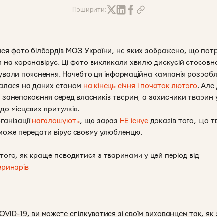
Поширити:
я фото білбордів МОЗ України, на яких зображено, що потр
 на коронавірус. Ці фото викликали хвилю дискусій стосовно 
ікували пояснення. Начебто ця інформаційна кампанія розроб
валася на даних станом
на кінець січня і початок лютого
. Але
 занепокоєння серед власників тварин, а захисники тварин 
 до місцевих притулків.
ганізації
наголошують
, що зараз
НЕ існує
доказів того, що т
може передати вірус своєму улюбленцю.
того, як краще поводитися з тваринами у цей період від
еринарів
OVID-19, ви можете спілкуватися зі своїм вихованцем так, як