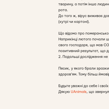
тварину, а потім інша людин
рота.
До того ж, вірус виживає до
(хутрі чи картоні).
Що відомо про померанськог
Наприкінці лютого почали 
свого господаря, що мав COV
позитивний результат, що д
2. Подальші дослідження не 
Песик, у якого брали зразки
здоров’ям. Тому більш ймов
Будьте уважні до себе і свої
Дякую
UAnimals
, що звернул