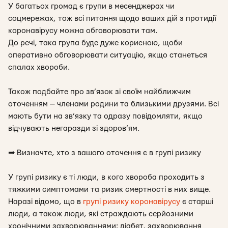
У багатьох громад є групи в месенджерах чи
соцмережах, тож всі питання щодо ваших дій з протидії
коронавірусу можна обговорювати там.
До речі, така група буде дуже корисною, щоби
оперативно обговорювати ситуацію, якщо станеться
спалах хвороби.
Також подбайте про зв’язок зі своїм найближчим
оточенням — членами родини та близькими друзями. Всі
мають бути на зв’язку та одразу повідомляти, якщо
відчувають негаразди зі здоров’ям.
➡
Визначте, хто з вашого оточення є в групі ризику
У групі ризику є ті люди, в кого хвороба проходить з
тяжкими симптомами та ризик смертності в них вище.
Наразі відомо, що в
групі ризику коронавірусу
є старші
люди, а також люди, які страждають серйозними
хронічними захворюваннями: діабет, захворювання