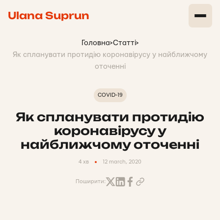
Ulana Suprun
Головна
>
Статті
>
Як спланувати протидію коронавірусу у найближчому
оточенні
COVID-19
Як спланувати протидію
коронавірусу у
найближчому оточенні
4 хв
12 march, 2020
Поширити: