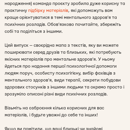
народження) команда проєкту зробила дуже корисну та
практичну
підбірку матеріалів
, які допоможуть вам
краще орієнтуватися в темі ментального здоров’я та
психічних розладів. Обов’язково почитайте, збережіть
собі та поділіться з іншими.
Цей випуск — своєрідна мапа з текстів, яку ви можете
поширювати серед друзів та близьких, які потребують
якісних матеріалів про ментальне здоров’я. У ньому
йдеться про надання першої психологічної допомоги
людям поруч, особисту психогігієну, вибір фахівців з
ментального здоров’я, види терапії, секрети побудови
здорових стосунків з іншими людьми та окремо просто і
зрозуміло описані різні види психічних розладів.
Візьміть на озброєння кілька корисних для вас
матеріалів, і будьте уважні до себе та інших!
Якщо ви помітили, що ваші близькі чи знайомі