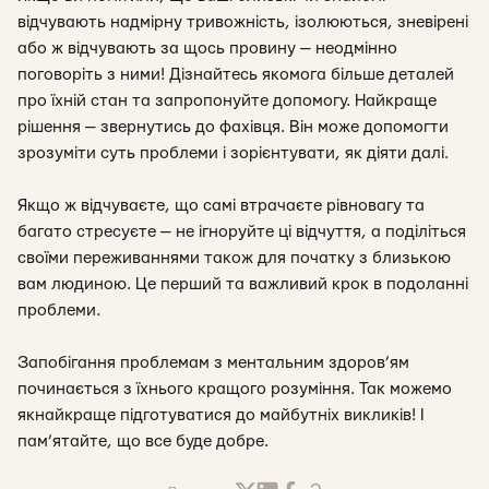
відчувають надмірну тривожність, ізолюються, зневірені
або ж відчувають за щось провину — неодмінно
поговоріть з ними! Дізнайтесь якомога більше деталей
про їхній стан та запропонуйте допомогу. Найкраще
рішення — звернутись до фахівця. Він може допомогти
зрозуміти суть проблеми і зорієнтувати, як діяти далі.
Якщо ж відчуваєте, що самі втрачаєте рівновагу та
багато стресуєте — не ігноруйте ці відчуття, а поділіться
своїми переживаннями також для початку з близькою
вам людиною. Це перший та важливий крок в подоланні
проблеми.
Запобігання проблемам з ментальним здоров’ям
починається з їхнього кращого розуміння. Так можемо
якнайкраще підготуватися до майбутніх викликів! І
пам’ятайте, що все буде добре.