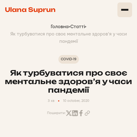
Ulana Suprun
Головна
>
Статті
>
Як турбуватися про своє ментальне здоров’я у часи
пандемії
COVID-19
Як турбуватися про своє
ментальне здоров’я у часи
пандемії
3 хв
10 october, 2020
Поширити: