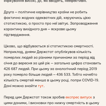
інфікування високі, дії, які вводять, неефективні.
Друга — політичне керівництво країни не робить
фактично жодних адекватних дій, керуючись цією
статистикою, а просто про неї звітує. Запровадження
карантину вихідного дня — яскраве цьому
підтвердження.
Цікаво, що відбувається зі статистикою смертності.
Наприклад, днями Держстат опублікував кількість
померлих людей за різними причинами за період від
січня до вересня за цей рік — загальна цифра становить
426 687 людей. При цьому за аналогічний період 2019
року померло більше людей — 436 533. Тобто начебто
кількість смертей менша в цьому році, попри COVID-19.
Дані можна знайти
тут
.
Перед цим Держстат також зробив
експрес випуск
з
цими даними, і висновки про нижчу смертність в цьому