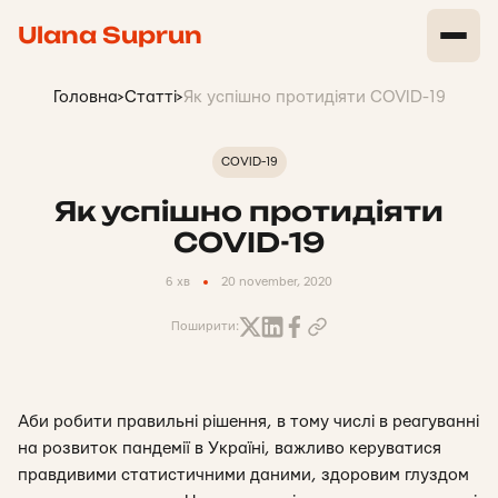
Ulana Suprun
Головна
>
Статті
>
Як успішно протидіяти COVID-19
COVID-19
Як успішно протидіяти
COVID-19
6 хв
20 november, 2020
Поширити:
Аби робити правильні рішення, в тому числі в реагуванні
на розвиток пандемії в Україні, важливо керуватися
правдивими статистичними даними, здоровим глуздом