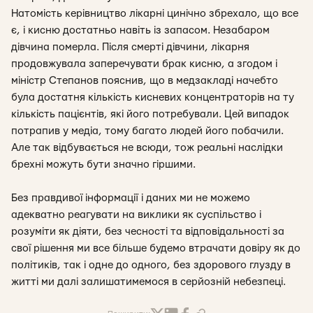
Натомість керівництво лікарні цинічно збрехало, що все
є, і кисню достатньо навіть із запасом. Незабаром
дівчина померла. Після смерті дівчини, лікарня
продовжувала заперечувати брак кисню, а згодом і
міністр Степанов пояснив, що в медзакладі начебто
була достатня кількість кисневих концентраторів на ту
кількість пацієнтів, які його потребували. Цей випадок
потрапив у медіа, тому багато людей його побачили.
Але так відбувається не всюди, тож реальні наслідки
брехні можуть бути значно гіршими.
Без правдивої інформації і даних ми не можемо
адекватно реагувати на виклики як суспільство і
розуміти як діяти, без чесності та відповідальності за
свої рішення ми все більше будемо втрачати довіру як до
політиків, так і одне до одного, без здорового глузду в
житті ми далі залишатимемося в серйозній небезпеці.