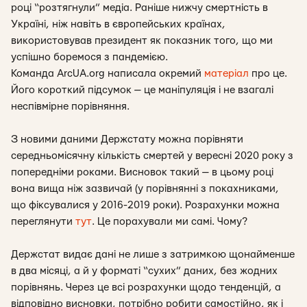
році “розтягнули” медіа. Раніше нижчу смертність в
Україні, ніж навіть в європейських країнах,
використовував президент як показник того, що ми
успішно боремося з пандемією.
Команда ArcUA.org написала окремий
матеріал
про це.
Його короткий підсумок — це маніпуляція і не взагалі
неспівмірне порівняння.
З новими даними Держстату можна порівняти
середньомісячну кількість смертей у вересні 2020 року з
попередніми роками. Висновок такий — в цьому році
вона вища ніж зазвичай (у порівнянні з покахниками,
що фіксувалися у 2016-2019 роки). Розрахунки можна
переглянути
тут
. Це порахували ми самі. Чому?
Держстат видає дані не лише з затримкою щонайменше
в два місяці, а й у форматі “сухих” даних, без жодних
порівнянь. Через це всі розрахунки щодо тенденцій, а
відповідно висновки, потрібно робити самостійно, як і