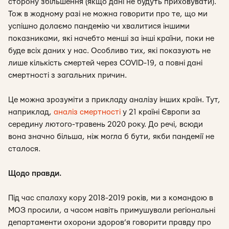
сторону збільшення (якщо дані не будуть приховувати).
Тож в жодному разі не можна говорити про те, що ми
успішно долаємо пандемію чи хвалитися іншими
показниками, які начебто менші за інші країни, поки не
буде всіх даних у нас. Особливо тих, які показують не
лише кількість смертей через COVID-19, а повні дані
смертності з загальних причин.
Це можна зрозуміти з прикладу аналізу інших країн. Тут,
наприклад,
аналіз смертності
у 21 країні Європи за
середину лютого-травень 2020 року. До речі, всюди
вона значно більша, ніж могла б бути, якби пандемії не
сталося.
Щодо правди.
Під час спалаху кору 2018-2019 років, ми з командою в
МОЗ просили, а часом навіть примушували регіональні
департаменти охорони здоров’я говорити правду про