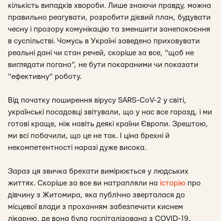
кількість випадків хвороби. Лише знаючи правду, можна
правильно реагувати, розробити дієвий план, будувати
чесну і прозору комунікацію та зменшити занепокоєння
в суспільстві. Чомусь в Україні заведено приховувати
реальні дані чи стан речей, скоріше за все, “щоб не
виглядати погано”, не бути покараними чи показати
“ефективну” роботу.
Від початку поширення вірусу SARS-CoV-2 у світі,
українські посадовці звітували, що у нас все гаразд, і ми
готові краще, ніж навіть деякі країни Європи. Зрештою,
ми всі побачили, що це не так. І ціна брехні й
некомпетентності наразі дуже висока.
Зараз ця звичка брехати вимірюється у людських
життях. Скоріше за все ви натрапляли на
історію
про
дівчину з Житомира, яка публічно зверталася до
місцевої влади з проханням забезпечити киснем
лікарню, де вона була госпіталізована з COVID-19.