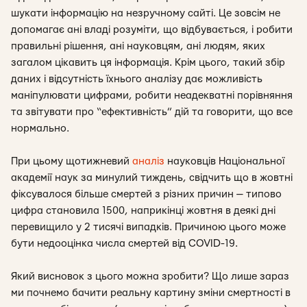
шукати інформацію на незручному сайті. Це зовсім не
допомагає ані владі розуміти, що відбувається, і робити
правильні рішення, ані науковцям, ані людям, яких
загалом цікавить ця інформація. Крім цього, такий збір
даних і відсутність їхнього аналізу дає можливість
маніпулювати цифрами, робити неадекватні порівняння
та звітувати про “ефективність” дій та говорити, що все
нормально.
При цьому щотижневий
аналіз
науковців Національної
академії наук за минулий тиждень, свідчить що в жовтні
фіксувалося більше смертей з різних причин — типово
цифра становила 1500, наприкінці жовтня в деякі дні
перевищило у 2 тисячі випадків. Причиною цього може
бути недооцінка числа смертей від COVID-19.
Який висновок з цього можна зробити? Що лише зараз
ми почнемо бачити реальну картину зміни смертності в