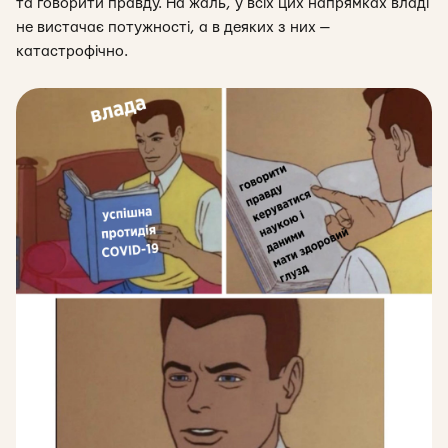
та говорити правду. На жаль, у всіх цих напрямках владі
не вистачає потужності, а в деяких з них —
катастрофічно.