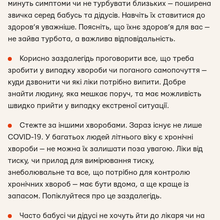
минуть симптоми чи не турбувати близьких — поширена
звичка серед бабусь та дідусів. Навчіть їх ставитися до
здоров’я уважніше. Поясніть, що їхнє здоров’я для вас —
не зайва турбота, а важлива відповідальність.
Корисно заздалегідь проговорити все, що треба
зробити у випадку хвороби чи поганого самопочуття —
куди дзвонити чи які ліки потрібно випити. Добре
знайти людину, яка мешкає поруч, та має можливість
швидко прийти у випадку екстреної ситуації.
Стежте за іншими хворобами. Зараз існує не лише
COVID-19. У багатьох людей літнього віку є хронічні
хвороби — не можна їх залишати поза увагою. Ліки від
тиску, чи прилад для вимірювання тиску,
знеболювальне та все, що потрібно для контролю
хронічних хвороб — має бути вдома, а ще краще із
запасом. Попіклуйтеся про це заздалегідь.
Часто бабусі чи дідусі не хочуть йти до лікаря чи на