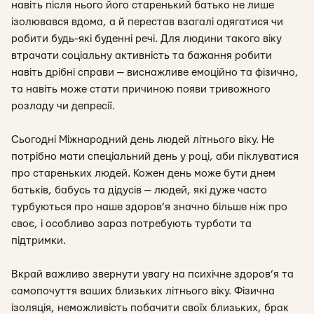
навіть після нього його старенький батько не лише
ізолювався вдома, а й перестав взагалі одягатися чи
робити будь-які буденні речі. Для людини такого віку
втрачати соціальну активність та бажання робити
навіть дрібні справи — виснажливе емоційно та фізично,
та навіть може стати причиною появи тривожного
розладу чи депресії.
Сьогодні Міжнародний день людей літнього віку. Не
потрібно мати спеціальний день у році, аби піклуватися
про стареньких людей. Кожен день може бути днем
батьків, бабусь та дідусів — людей, які дуже часто
турбуються про наше здоров’я значно більше ніж про
своє, і особливо зараз потребують турботи та
підтримки.
Вкрай важливо звернути увагу на психічне здоров’я та
самопочуття ваших близьких літнього віку. Фізична
ізоляція, неможливість побачити своїх близьких, брак