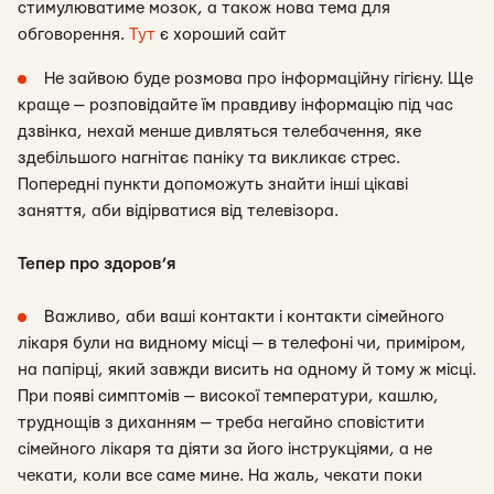
стимулюватиме мозок, а також нова тема для
обговорення.
Тут
є хороший сайт
Не зайвою буде розмова про інформаційну гігієну. Ще
краще — розповідайте їм правдиву інформацію під час
дзвінка, нехай менше дивляться телебачення, яке
здебільшого нагнітає паніку та викликає стрес.
Попередні пункти допоможуть знайти інші цікаві
заняття, аби відірватися від телевізора.
Тепер про здоров’я
Важливо, аби ваші контакти і контакти сімейного
лікаря були на видному місці — в телефоні чи, приміром,
на папірці, який завжди висить на одному й тому ж місці.
При появі симптомів — високої температури, кашлю,
труднощів з диханням — треба негайно сповістити
сімейного лікаря та діяти за його інструкціями, а не
чекати, коли все саме мине. На жаль, чекати поки