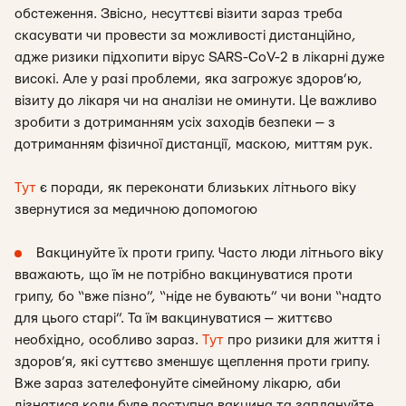
обстеження. Звісно, несуттєві візити зараз треба
скасувати чи провести за можливості дистанційно,
адже ризики підхопити вірус SARS-CoV-2 в лікарні дуже
високі. Але у разі проблеми, яка загрожує здоров’ю,
візиту до лікаря чи на аналізи не оминути. Це важливо
зробити з дотриманням усіх заходів безпеки — з
дотриманням фізичної дистанції, маскою, миттям рук.
Тут
є поради, як переконати близьких літнього віку
звернутися за медичною допомогою
Вакцинуйте їх проти грипу. Часто люди літнього віку
вважають, що їм не потрібно вакцинуватися проти
грипу, бо “вже пізно”, “ніде не бувають” чи вони “надто
для цього старі”. Та їм вакцинуватися — життєво
необхідно, особливо зараз.
Тут
про ризики для життя і
здоров’я, які суттєво зменшує щеплення проти грипу.
Вже зараз зателефонуйте сімейному лікарю, аби
дізнатися коли буде доступна вакцина та заплануйте