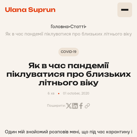
Ulana Suprun
Головна
>
Статті
>
Як в час пандемії піклуватися про близьких літнього віку
COVID-19
Як в час пандемії
піклуватися про близьких
літнього віку
6 хв
01 october, 2020
Поширити:
Один мій знайомий розповів мені, що під час карантину і