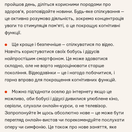
пройшов день, діліться корисними порадами про
здоров’я, розповідайте новини. Будь-яке спілкування —
це активна розумова діяльність, зокрема концентрація
уваги та стимуляція пам‘яті, а це покращує когнітивні
функції.
Ще краще і безпечніше — спілкуватися по відео.
Навчіть користуватися своїх бабусь і дідусів
найпростішим смартфоном. Це може здаватися
складно, але не варто недооцінювати старше
покоління. Відеодзвінки — це і нагода побачитися, і
гарна вправа для покращення когнітивних функцій.
Можна під’єднати оселю до інтернету якщо це
можливо, аби бабусі і дідусі дивилися улюблене кіно,
серіали, слухали онлайн-курси, а не телевізор.
Запропонуйте їм щось абсолютно нове — це може бути
перегляд онлайн-вистав чи порекомендуйте послухати
оперу чи симфонію. Це також про нове заняття, яке