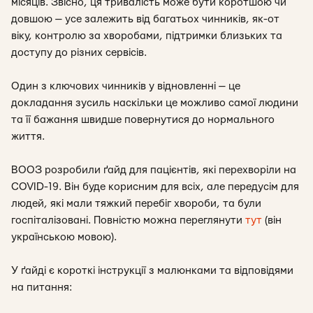
місяців. Звісно, ця тривалість може бути коротшою чи
довшою — усе залежить від багатьох чинників, як-от
віку, контролю за хворобами, підтримки близьких та
доступу до різних сервісів.
Один з ключових чинників у відновленні — це
докладання зусиль наскільки це можливо самої людини
та її бажання швидше повернутися до нормального
життя.
ВООЗ розробили ґайд для пацієнтів, які перехворіли на
СOVID-19. Він буде корисним для всіх, але передусім для
людей, які мали тяжкий перебіг хвороби, та були
госпіталізовані. Повністю можна переглянути
тут
(він
українською мовою).
У ґайді є короткі інструкції з малюнками та відповідями
на питання: