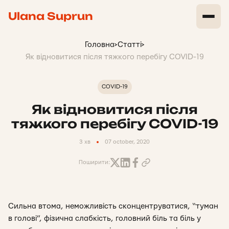
Ulana Suprun
Головна
>
Статті
>
Як відновитися після тяжкого перебігу COVID-19
COVID-19
Як відновитися після
тяжкого перебігу COVID-19
3 хв
07 october, 2020
Поширити:
Сильна втома, неможливість сконцентруватися, “туман
в голові”, фізична слабкість, головний біль та біль у