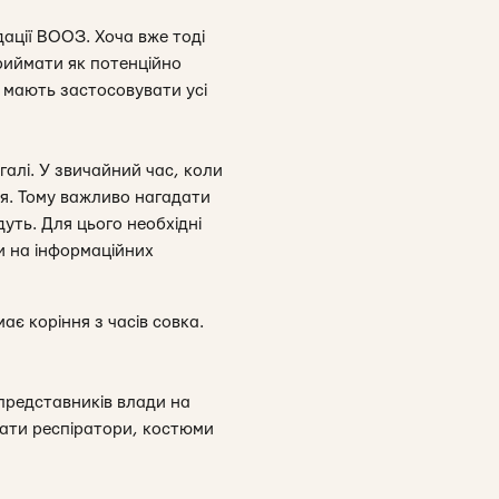
ації ВООЗ. Хоча вже тоді
иймати як потенційно
и мають застосовувати усі
алі. У звичайний час, коли
ня. Тому важливо нагадати
уть. Для цього необхідні
ки на інформаційних
ає коріння з часів совка.
 представників влади на
гати респіратори, костюми