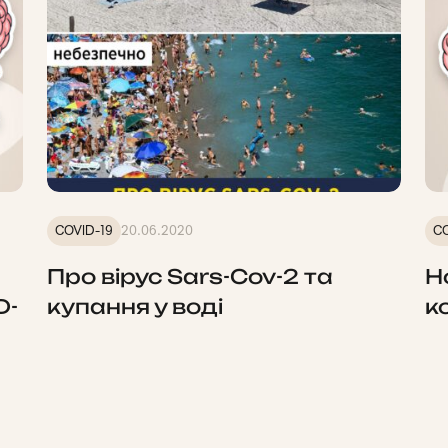
COVID-19
20.06.2020
CO
Про вірус Sars-Cov-2 та
Н
D-
купання у воді
к