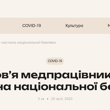
COVID-19
Культура
е частина національної безпеки
COVID-19
в’я медпрацівникі
а національної 
3 хв
29 april, 2020