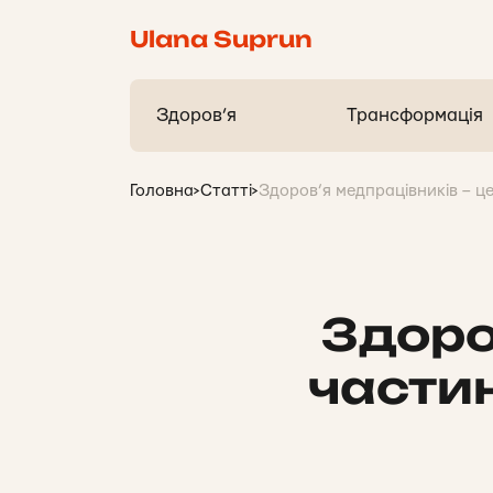
Ulana Suprun
Здоров’я
Трансформація
Головна
>
Статті
>
Здоров’я медпрацівників – ц
Здоро
частин