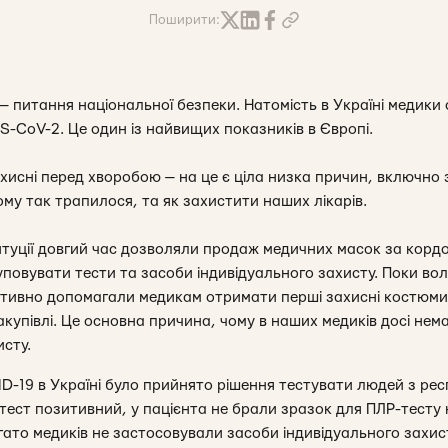
Поширити:
 — питання національної безпеки. Натомість в Україні медики
RS-CoV-2. Це один із найвищих показників в Європі.
ахисні перед хворобою — на це є ціла низка причин, включно
чому так трапилося, та як захистити наших лікарів.
титуції довгий час дозволяли продаж медичних масок за кордо
уповувати тести та засоби індивідуального захисту. Поки во
ативно допомагали медикам отримати перші захисні костюми,
купівлі. Це основна причина, чому в наших медиків досі нема
исту.
D-19 в Україні було прийнято рішення тестувати людей з р
тест позитивний, у пацієнта не брали зразок для ПЛР-тесту 
ато медиків не застосовували засоби індивідуального захист