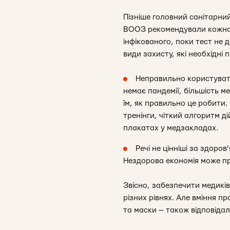
Пізніше головний санітарни
ВООЗ рекомендували кожног
інфікованого, поки тест не
види захисту, які необхідні 
Неправильно користувати
немає пандемії, більшість 
їм, як правильно це робити.
тренінги, чіткий алгоритм д
плакатах у медзакладах.
Речі не цінніші за здоро
Нездорова економія може пр
Звісно, забезпечити медиків
різних рівнях. Але вміння 
та маски — також відповідал