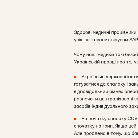
Здорові медичні працівники
усіх інфікованих вірусом SA
Чому наші медики такі безз
Українській правді про те, 
Українські державні інс
готуватися до спалаху і зак
відповідальний бізнес опер
розпочати централізовані за
засобів індивідуального зах
На початку спалаху COVI
спочатку на грип. Якщо цей 
Але проблема в тому, що баг