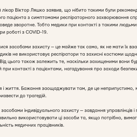
й лікар Віктор Ляшко заявив, що нібито такими були рекоменд
о пацієнта з симптомами респіраторного захворювання спр
 доведе зворотне. Тобто медики при контакті з такими людьм
при роботі з COVID-19.
ся засобами захисту — це майже так само, як не мати їх взаг
медиків не використовує респіратори та захисні костюми щод
 Від цього також залежить те, наскільки захищеними вони буд
ій при контакті з пацієнтами, нагадування про заходи безпе
в’я і життя. Бажання заощаджувати там, де це неприпустимо, м
извести до трагедій.
 засобами індивідуального захисту — завдання управлінців і
правильно використовувати ці засоби та, якщо потрібно, вима
ьність медичних працівників.