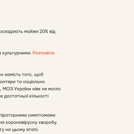
 складають майже 20% від
 з культурними.
Розповіла
н замість того, щоб
лонтери та соціально
 МОЗ України ніяк не могло
є достатньої кількості
еспіраторними симптомами
на коронавірусну хворобу.
у на цьому етапі.