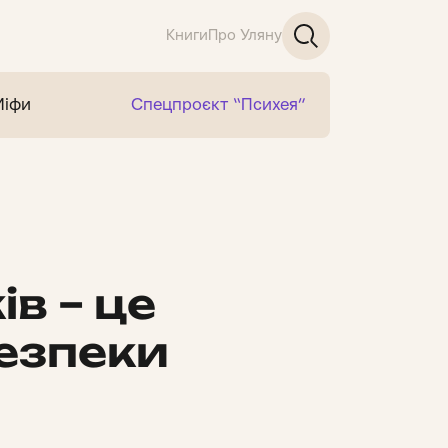
Книги
Про Уляну
Міфи
Спецпроєкт “Психея”
в – це
безпеки