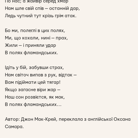
По нас; а жайвір серед хмар
Нам шле свій спів — останній дар,
Ледь чутний тут крізь грім атак.
Бо ми, полеглі в цих полях,
Ми, що кохали, нині — прах,
Жили — і приняли удар
В полях фламандських.
Ідіть у бій, забувши страх,
Нам світоч випав з рук, відтак —
Вам підіймати цей тягар!
Якщо загасне віри жар —
Наш сон розвієтся, як мак,
В полях фламандських…
Автор: Джон Мак-Крей, переклала з англійської Оксана
Самара.