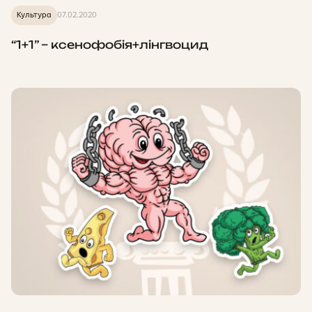
Культура
07.02.2020
“1+1” – ксенофобія+лінгвоцид