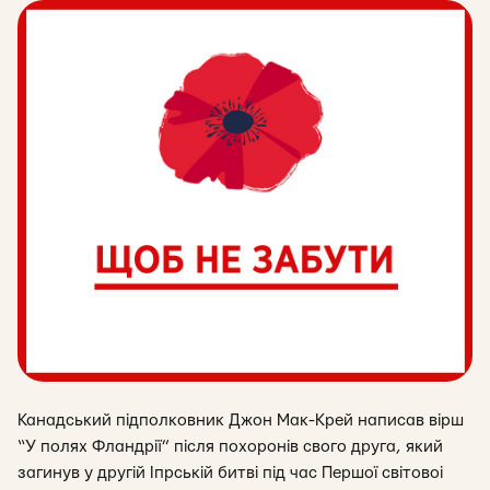
Канадський підполковник Джон Мак-Крей написав вірш
“У полях Фландрії” після похоронів свого друга, який
загинув у другій Іпрській битві під час Першої світовоі