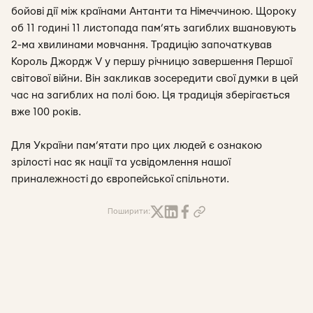
бойові дії між країнами Антанти та Німеччиною. Щороку
об 11 годині 11 листопада пам’ять загиблих вшановують
2-ма хвилинами мовчання. Традицію започаткував
Король Джордж V у першу річницю завершення Першої
світової війни. Він закликав зосередити свої думки в цей
час на загиблих на полі бою. Ця традиція зберігається
вже 100 років.
Для України пам’ятати про цих людей є ознакою
зрілості нас як нації та усвідомлення нашої
приналежності до європейської спільноти.
Поширити: