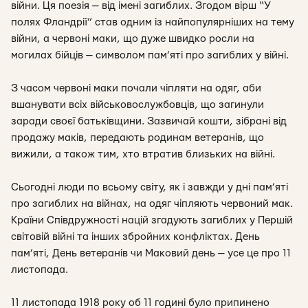
війни. Ця поезія — від імені загиблих. Згодом вірш “У
полях Фландрії” став одним із найпопулярніших на тему
війни, а червоні маки, що дуже швидко росли на
могилах бійців — символом пам’яті про загиблих у війні.
З часом червоні маки почали чіпляти на одяг, аби
вшанувати всіх військовослужбовців, що загинули
заради своєї батьківщини. Зазвичай кошти, зібрані від
продажу маків, передають родинам ветеранів, що
вижили, а також тим, хто втратив близьких на війні.
Сьогодні люди по всьому світу, як і завжди у дні пам’яті
про загиблих на війнах, на одяг чіпляють червоний мак.
Країни Співдружності націй згадують загиблих у Першій
світовій війні та інших збройних конфліктах. День
пам’яті, День ветеранів чи Маковий день — усе це про 11
листопада.
11 листопада 1918 року об 11 годині було припинено