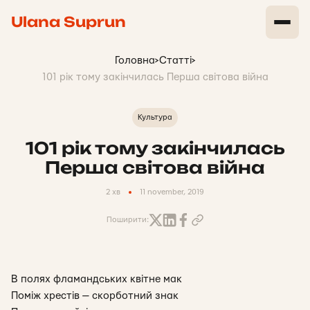
Ulana Suprun
Головна
>
Статті
>
101 рік тому закінчилась Перша світова війна
Культура
101 рік тому закінчилась
Перша світова війна
2 хв
11 november, 2019
Поширити:
В полях фламандських квітне мак
Поміж хрестів — скорботний знак