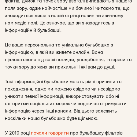
фактів, думок та точок зору взагалі випадають з нашого
поля зору, адже найчастіше ми бачимо і читаємо те, що
знаходиться лише в нашій стрічці новин чи звичному
нам медіа полі. Це означає, що ви знаходитесь в
інформаційній бульбашці.
Це ваша персональна та унікальна бульбашка з
інформацією, в якій ви живете онлайн. Вона
підлаштована під ваші погляди, уподобання, інтереси та
точки зору до яких ви прихильні і які вам до душі.
Такі інформаційні бульбашки мають різні причини та
походження, адже ми можемо свідомо чи несвідомо
уникати певної інформації, використовувати або ні
алгоритми соціальних мереж чи водночас отримувати
інформацію через інші канали. Від цього залежить
наскільки наша бульбашка буде щільною.
У 2010 році
почали
говорити
про бульбашку фільтрів