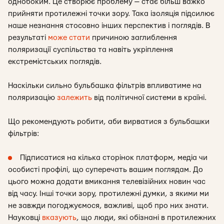
однобоким. Це створює проблему — стає більш важко
прийняти протилежні точки зору. Така ізоляція підсилює
наше незнання стосовно інших перспектив і поглядів. В
результаті
може стати
причиною заглиблення
поляризації суспільства та навіть укріплення
екстремістських поглядів.
Наскільки сильно бульбашка фільтрів впливатиме на
поляризацію
залежить
від політичної системи в країні.
Що рекомендують робити, аби вирватися з бульбашки
фільтрів:
Підписатися на кілька сторінок платформ, медіа чи
особисті профілі, що суперечать вашим поглядам. До
цього можна додати вмикання телевізійних новин час
від часу. Інші точки зору, протилежні думки, з якими ми
не завжди погоджуємося, важливі, щоб про них знати.
Науковці
вказують
, що люди, які обізнані в протилежних