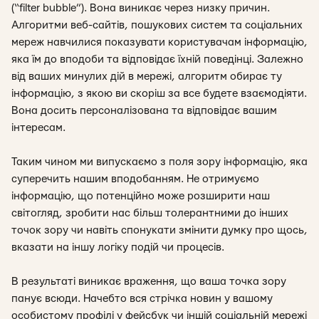
(“filter bubble”). Вона виникає через низку причин.
Алгоритми веб-сайтів, пошукових систем та соціальних
мереж навчилися показувати користувачам інформацію,
яка їм до вподоби та відповідає їхній поведінці. Залежно
від ваших минулих дій в мережі, алгоритм обирає ту
інформацію, з якою ви скоріш за все будете взаємодіяти.
Вона досить персоналізована та відповідає вашим
інтересам.
Таким чином ми випускаємо з поля зору інформацію, яка
суперечить нашим вподобанням. Не отримуємо
інформацію, що потенційно може розширити наш
світогляд, зробити нас більш толерантними до інших
точок зору чи навіть спонукати змінити думку про щось,
вказати на іншу логіку подій чи процесів.
В результаті виникає враження, що ваша точка зору
панує всюди. Начебто вся стрічка новин у вашому
особистому профілі у фейсбук чи іншій соціальній мережі