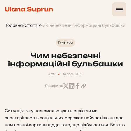
Ulana Suprun
Головна
>
Статті
>
Чим небезпечні інформаційні бульбашки
Культура
Чим небезпечні
інформаційні бульбашки
4 хв
14 april, 2019
Поширити:
Ситуація, яку нам змальовують медіа чи ми
спостерігаємо в соціальних мережах найчастіше не дає
нам повної картини щодо того, що відбувається. Багато