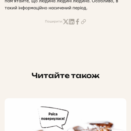
пам’ятайте, що людина людині людина. Особливо, в
такий інформаційно насичений період.
Поширити:
Читайте також