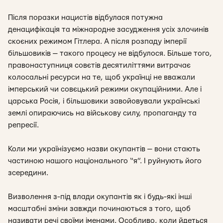
Після поразки нацистів відбулася потужна
денацифікація та міжнародне засудження усіх злочинів
скоєних режимом Гітлера. А після розпаду імперії
більшовиків — такого процесу не відбулося. Більше того,
правонаступниця совєтів десятиліттями витрачає
колосальні ресурси на те, щоб українці не вважали
імперський чи совєцький режими окупаційними. Але і
царська Росія, і більшовики завойовували українські
землі опираючись на військову силу, пропаганду та
репресії.
Коли ми українізуємо назви окупантів — вони стають
частиною нашого національного “я”. І руйнують його
зсередини.
Визволення з-під влади окупантів як і будь-які інші
масштабні зміни завжди починаються з того, щоб
називати речі своїми іменами. Особливо, коли йдеться