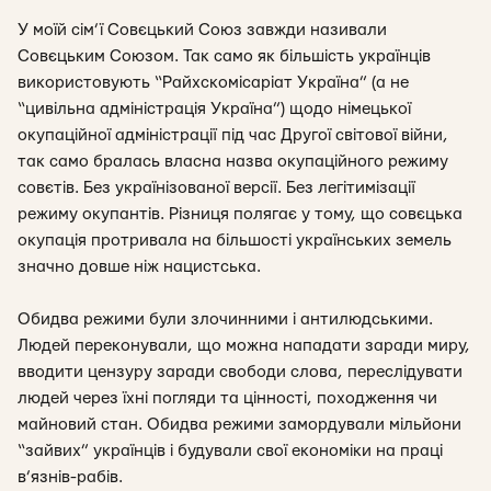
У моїй сім’ї Совєцький Союз завжди називали
Совєцьким Союзом. Так само як більшість українців
використовують “Райхскомісаріат Україна” (а не
“цивільна адміністрація Україна”) щодо німецької
окупаційної адміністрації під час Другої світової війни,
так само бралась власна назва окупаційного режиму
совєтів. Без українізованої версії. Без легітимізації
режиму окупантів. Різниця полягає у тому, що совєцька
окупація протривала на більшості українських земель
значно довше ніж нацистська.
Обидва режими були злочинними і антилюдськими.
Людей переконували, що можна нападати заради миру,
вводити цензуру заради свободи слова, переслідувати
людей через їхні погляди та цінності, походження чи
майновий стан. Обидва режими замордували мільйони
“зайвих” українців і будували свої економіки на праці
в’язнів-рабів.