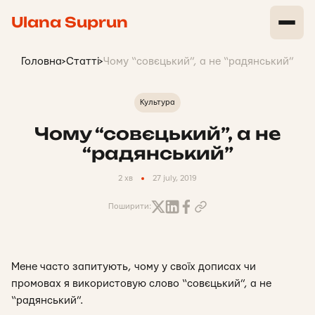
Ulana Suprun
Головна
>
Статті
>
Чому “совєцький”, а не “радянський”
Культура
Чому “совєцький”, а не
“радянський”
2 хв
27 july, 2019
Поширити:
Мене часто запитують, чому у своїх дописах чи
промовах я використовую слово “совєцький”, а не
“радянський”.