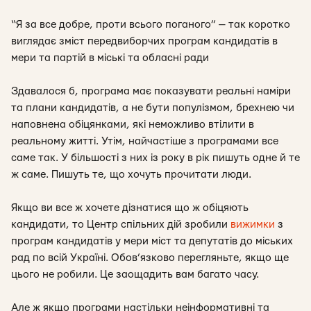
“Я за все добре, проти всього поганого” — так коротко
виглядає зміст передвиборчих програм кандидатів в
мери та партій в міські та обласні ради
Здавалося б, програма має показувати реальні наміри
та плани кандидатів, а не бути популізмом, брехнею чи
наповнена обіцянками, які неможливо втілити в
реальному житті. Утім, найчастіше з програмами все
саме так. У більшості з них із року в рік пишуть одне й те
ж саме. Пишуть те, що хочуть прочитати люди.
Якщо ви все ж хочете дізнатися що ж обіцяють
кандидати, то Центр спільних дій зробили
вижимки
з
програм кандидатів у мери міст та депутатів до міських
рад по всій Україні. Обов’язково перегляньте, якщо ще
цього не робили. Це заощадить вам багато часу.
Але ж якщо програми настільки неінформативні та