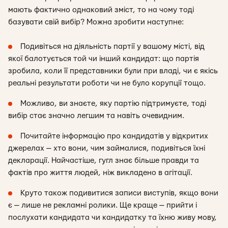
мають фактично однаковий зміст, то на чому тоді
базувати свій вибір? Можна зробити наступне:
Подивіться на діяльність партії у вашому місті, від
якої балотується той чи інший кандидат: що партія
зробила, коли її представники були при владі, чи є якісь
реальні результати роботи чи не було корупції тощо.
Можливо, ви знаєте, яку партію підтримуєте, тоді
вибір стає значно легшим та навіть очевидним.
Почитайте інформацію про кандидатів у відкритих
джерелах — хто вони, чим займалися, подивіться їхні
декларації. Найчастіше, гугл знає більше правди та
фактів про життя людей, ніж викладено в агітації.
Круто також подивитися записи виступів, якщо вони
є — лише не рекламні ролики. Ще краще — прийти і
послухати кандидата чи кандидатку та їхню живу мову,