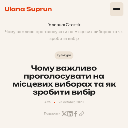
Ulana Suprun
Головна
>
Статті
>
Чому важливо проголосувати на місцевих виборах та як
зробити вибір
Культура
Чому важливо
проголосувати на
місцевих виборах та як
зробити вибір
4 хв
23 october, 2020
Поширити: