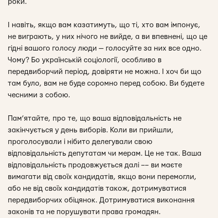
роки.
І навіть, якщо вам казатимуть, що ті, хто вам імпонує,
не виграють, у них нічого не вийде, а ви впевнені, що це
гідні вашого голосу люди — голосуйте за них все одно.
Чому? Бо українській соціології, особливо в
передвиборчий період, довіряти не можна. І хоч би що
там було, вам не буде соромно перед собою. Ви будете
чесними з собою.
Пам’ятайте, про те, що ваша відповідальність не
закінчується у день виборів. Коли ви прийшли,
проголосували і нібито делегували свою
відповідальність депутатам чи мерам. Це не так. Ваша
відповідальність продовжується далі –– ви маєте
вимагати від своїх кандидатів, якщо вони перемогли,
або не від своїх кандидатів також, дотримуватися
передвиборчих обіцянок. Дотримуватися виконання
законів та не порушувати права громадян.