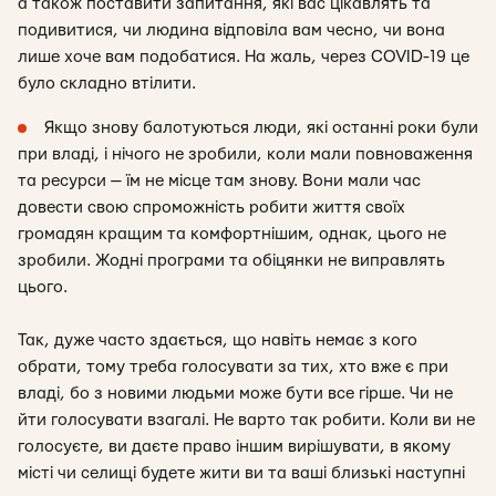
а також поставити запитання, які вас цікавлять та
подивитися, чи людина відповіла вам чесно, чи вона
лише хоче вам подобатися. На жаль, через COVID-19 це
було складно втілити.
Якщо знову балотуються люди, які останні роки були
при владі, і нічого не зробили, коли мали повноваження
та ресурси — їм не місце там знову. Вони мали час
довести свою спроможність робити життя своїх
громадян кращим та комфортнішим, однак, цього не
зробили. Жодні програми та обіцянки не виправлять
цього.
Так, дуже часто здається, що навіть немає з кого
обрати, тому треба голосувати за тих, хто вже є при
владі, бо з новими людьми може бути все гірше. Чи не
йти голосувати взагалі. Не варто так робити. Коли ви не
голосуєте, ви даєте право іншим вирішувати, в якому
місті чи селищі будете жити ви та ваші близькі наступні