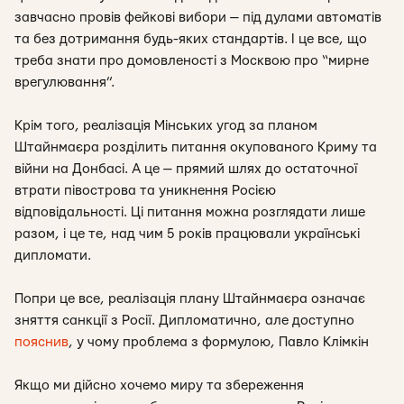
завчасно провів фейкові вибори — під дулами автоматів
та без дотримання будь-яких стандартів. І це все, що
треба знати про домовленості з Москвою про “мирне
врегулювання”.
Крім того, реалізація Мінських угод за планом
Штайнмаєра розділить питання окупованого Криму та
війни на Донбасі. А це — прямий шлях до остаточної
втрати півострова та уникнення Росією
відповідальності. Ці питання можна розглядати лише
разом, і це те, над чим 5 років працювали українські
дипломати.
Попри це все, реалізація плану Штайнмаєра означає
зняття санкції з Росії. Дипломатично, але доступно
пояснив
, у чому проблема з формулою, Павло Клімкін
Якщо ми дійсно хочемо миру та збереження