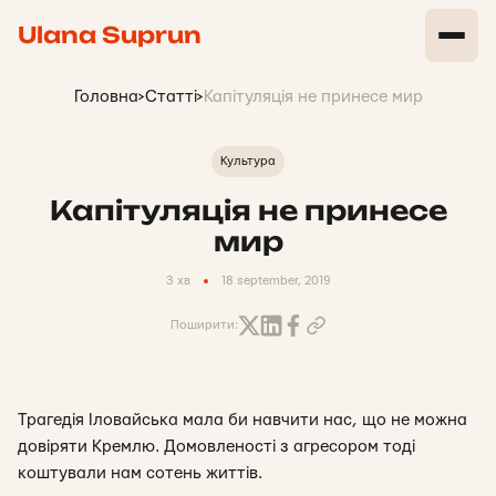
Ulana Suprun
Головна
>
Статті
>
Капітуляція не принесе мир
Культура
Капітуляція не принесе
мир
3 хв
18 september, 2019
Поширити:
Трагедія Іловайська мала би навчити нас, що не можна
довіряти Кремлю. Домовленості з агресором тоді
коштували нам сотень життів.