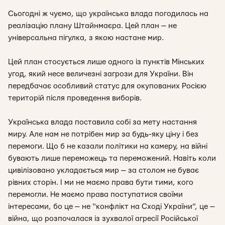
Сьогодні ж чуємо, що українська влада погодилась на
реалізацію плану Штайнмаєра. Цей план — не
універсальна пігулка, з якою настане мир.
Цей план стосується лише одного із пунктів Мінських
угод, який несе величезні загрози для України. Він
передбачає особливий статус для окупованих Росією
територій після проведення виборів.
Українська влада поставила собі за мету настання
миру. Але нам не потрібен мир за будь-яку ціну і без
перемоги. Що б не казали політики на камеру, на війні
бувають лише переможець та переможений. Навіть коли
цивілізовано укладається мир — за столом не буває
рівних сторін. І ми не маємо права бути тими, кого
перемогли. Не маємо права поступатися своїми
інтересами, бо це — не “конфлікт на Сході України”, це —
війна, що розпочалася із зухвалої агресії Російської