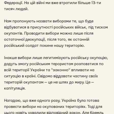
Федерації. На цій війні ми вже втратили більше 13-ти
тисяч людей.
Нам пропонують назвати виборами те, що буде
відбуватися в присутності російських військ, під тиском
окупантів. Проводити вибори можна лише після
остаточної деокупації, після того, як останній
російський солдат покине нашу територію.
Інакше вибори лише легитимізують російську окупацію,
дадуть змогу російським терористам розповзтися по
всій території України та “законно” впливати на
ситуацію в країні. Свідомо віддавати частину своїх
територій окупантам — це не шлях до миру. Це —
капітуляція.
Нагадаю, що вже одного разу, Україна була готова
провести вибори на окупованих територіях. Тоді для
цього навіть ухвалили відповідний закон. Але Кремль