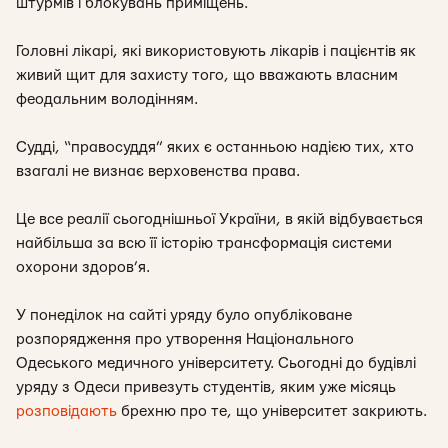
штурмів і блокувань приміщень.
Головні лікарі, які використовують лікарів і пацієнтів як
живий щит для захисту того, що вважають власним
феодальним володінням.
Судді, “правосуддя” яких є останньою надією тих, хто
взагалі не визнає верховенства права.
Це все реалії сьогоднішньої України, в якій відбувається
найбільша за всю її історію трансформація системи
охорони здоров’я.
У понеділок на сайті уряду було опубліковане
розпорядження про утворення Національного
Одеського медичного університету. Сьогодні до будівлі
уряду з Одеси привезуть студентів, яким уже місяць
розповідають
брехню про те, що університет закриють.