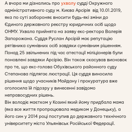
А вчора ми дізнались про
ухвалу
судді Окружного
адміністративного суду м. Києва Арсірія від 10.01.2019,
яка по суті забороняє вносити будь-які зміни до
Єдиного державного реєстру юридичних осіб щодо
ОНМУ. Ухвала прийнята на заяву екс-ректора Валерія
Запорожана. Суддя Руслан Арсірій має репутацію
рятівника сумнівних осіб завдяки сумнівним рішенням.
Понад 25 звільнених під час атестації міліціонерів були
поновлені завдяки Арсірію. Він також скасував висновок
про те, що екс-голова Обухівського районного суду
Степанова підлягає люстрації. Ця суддя виносила
рішення щодо учасників Майдану і прокуратура вже
оголосила їй підозру у винесенні завідомо
неправосудних рішень.
Він володіє маєтком у Козині який йому придбала мама
(яка все життя пропрацювала медиком у Донецьку), а
його син у 2014 році поступив до державного технічного
університету міста Ульянівськ Російської Федерації.