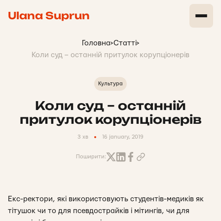
Ulana Suprun
Головна
>
Статті
>
Коли суд – останній притулок корупціонерів
Культура
Коли суд – останній
притулок корупціонерів
3 хв
16 january, 2019
Поширити:
Екс-ректори, які використовують студентів-медиків як
тітушок чи то для псевдострайків і мітингів, чи для