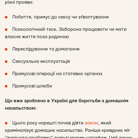
різні прояви:
Побиття, примус до сексу чи зґвалтування
Психологічний тиск. Заборона працювати чи мати
власне життя поза родиною
Переслідування та домагання
Сексуальна експлуатація
Примусові операції на статевих органах
Примусові шлюби
Що вже зроблено в Україні для боротьби з домашнім
насильством:
Цього року нарешті почав діяти
закон
, який
криміналізує домашнє насильство. Раніше кривдник міг
“вирішити проблему” доволі малим штрафом. Цей закон