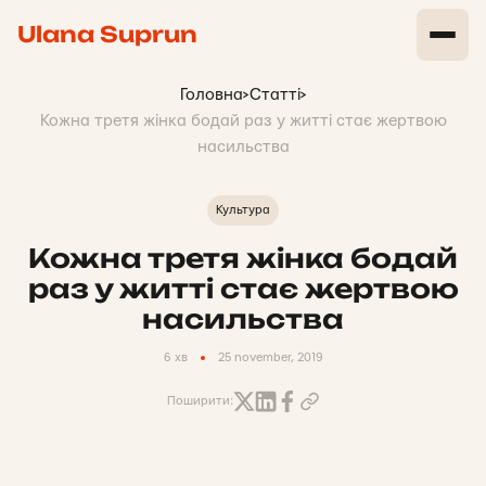
Ulana Suprun
Головна
>
Статті
>
Кожна третя жінка бодай раз у житті стає жертвою
насильства
Культура
Кожна третя жінка бодай
раз у житті стає жертвою
насильства
6 хв
25 november, 2019
Поширити: