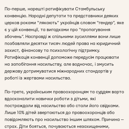
По-перше, нарешті ратифікувати Стамбульську
конвенцію. Народні депутати та представники деяких
церков роками “лякають” українців словом “гендер”, яке
є у цій конвенції, та вигадками про “пропагування
збочень”. Насправді ж спільними зусиллями вони лише
позбавляли десятки тисяч людей права на юридичний
захист, фінансову та психологічну підтримку.
Ратифікація конвенції допоможе передусім працювати
на запобігання насильству, але водночас, і змусить
державу дотримуватися міжнародних стандартів у
роботі із жертвами насильства.
По-третє, українським правоохоронцям та суддям варто
вдосконалити навички роботи з дітьми, які
постраждали від насильства або стали його свідками.
Лише 10% дітей звертаються до правоохоронців або
повідомляють про насильство іншим шляхом. Причина —
страх. Діти бояться, почуваються незахищеними,