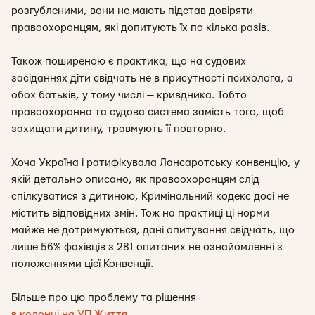
розгубленими, вони не мають підстав довіряти
правоохоронцям, які допитують їх по кілька разів.
Також поширеною є практика, що на судових
засіданнях діти свідчать не в присутності психолога, а
обох батьків, у тому числі — кривдника. Тобто
правоохоронна та судова система замість того, щоб
захищати дитину, травмують її повторно.
Хоча Україна і ратифікувала Лансаротську конвенцію, у
якій детально описано, як правоохоронцям слід
спілкуватися з дитиною, Кримінальний кодекс досі не
містить відповідних змін. Тож на практиці ці норми
майже не дотримуються, дані опитування свідчать, що
лише 56% фахівців з 281 опитаних не ознайомленні з
положеннями цієї Конвенції.
Більше про цю проблему та рішення
в колонці на УП.Життя