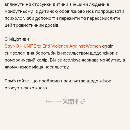
вплинути на стосунки дитини з іншими людьми в
майбутньому. Із дитиною обов’язково має попрацювати
психолог, аби допомогти пережити та переосмислити
цей травматичний досвід.
З ініціативи
SayNO – UNiTE to End Violence Against Women
again
символом дня боротьби із насильством щодо жінок є
помаранчевий колір. Він символізує ясркаве майбутнє, в
якому немає місця насильству.
Пам’ятайте, що проблема насильства щодо жінок
стосується кожного.
Поширити: