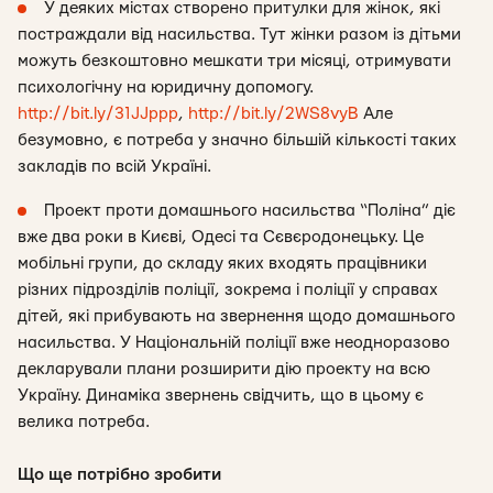
У деяких містах створено притулки для жінок, які
постраждали від насильства. Тут жінки разом із дітьми
можуть безкоштовно мешкати три місяці, отримувати
психологічну на юридичну допомогу.
http://bit.ly/31JJppp
,
http://bit.ly/2WS8vyB
Але
безумовно, є потреба у значно більшій кількості таких
закладів по всій Україні.
Проект проти домашнього насильства “Поліна” діє
вже два роки в Києві, Одесі та Сєвєродонецьку. Це
мобільні групи, до складу яких входять працівники
різних підрозділів поліції, зокрема і поліції у справах
дітей, які прибувають на звернення щодо домашнього
насильства. У Національній поліції вже неодноразово
декларували плани розширити дію проекту на всю
Україну. Динаміка звернень свідчить, що в цьому є
велика потреба.
Що ще потрібно зробити