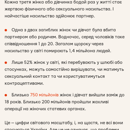
Кожна третя жінка або дівчинка бодай раз у житті стає
жертвою фізичного або сексуального насильства. І
найчастіше насильство здійснює партнер.
Одна з двох загиблих жінок чи дівчат була вбита
партнером або родичем. Водночас, серед чоловіків таке
співвідношення 1 до 20. Загалом щороку через
насильство у світі помирають 1,4 мільйона людей.
Лише 52% жінок у світі, які перебувають у шлюбі або
стосунках, можуть самостійно вирішувати, чи матимуть
сексуальний контакт та чи користуватимуться
контрацептивами.
Близько
750 мільйонів
жінок і дівчат вийшли заміж до
18 років. Близько 200 мільйонів пройшли жахливі
операції на жіночих статевих органах.
Це — цифри світового масштабу, і, на щастя, не всі вони
стосуються України. Але це не означає, що проблеми