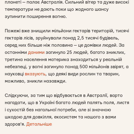
планеті — палає Австралія. Сильний вітер та дуже високі
температури не дають поки що жодного шансу
зупинити поширення вогню.
Пожежі вже знищили мільйони гектарів територій, тисячі
гектарів лісів, зруйнували понад 2,5 тисячі будівель,
серед них більше ніж половина — це домівки людей. За
останніми
даними
загинуло 25 людей, багато зниклих,
третина населення материка знаходиться у реальній
небезпеці, у вогні загинуло понад 500 мільйонів звірят, а
науковці
вказують
, що деякі види рослин та тварин,
можливо, зникли назавжди.
Слідкуючи, за тим що відбувається в Австралії, варто
нагадати, що в Україні багато людей палять поля, листя
і сухостій без нагальної потреби, але зі значною
шкодою для довкілля, екосистем та нашого з вами
здоров’я.
Детальніше