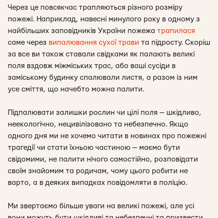
Через це повсякчас трапляються різного розміру
пожежі. Наприклад, навесні минулого року в одному з
найбільших заповідників України пожежа
трапилася
саме через
випалювання сухої трави
та підросту. Скоріш
за все ви також ставали свідками як палають великі
поля вздовж міжміських трас, або ваші сусіди в
заміському будинку спалювали листя, а разом із ним
усе сміття, що начебто можна палити.
Підпалювати залишки рослин чи цілі поля — шкідливо,
неекологічно, нецивілізовано та небезпечно. Якщо
одного дня ми не хочемо читати в новинах про пожежні
трагедії чи стати їхньою частиною — маємо бути
свідомими, не палити нічого самостійно, розповідати
своїм знайомим та родичам, чому цього робити не
варто, а в деяких випадках повідомляти в поліцію.
Ми звертаємо більше уваги на великі пожежі, але усі
вони можуть бути шкідливі та небезпечні та призвести