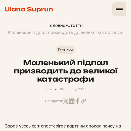
Ulana Suprun
Головна
>
Статті
>
Маленький підпал призводить до великої катастрофи
Культура
Маленький підпал
призводить до великої
катастрофи
2 хв
05 january, 2020
Поширити:
Зараз увесь світ спостерігає картини апокаліпсису на