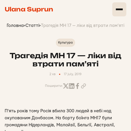
Ulana Suprun
Головна
>
Статті
>
Трагедія MH 17 — ліки від втрати пам’яті
Культура
Трагедія MH 17 — ліки від
втрати пам’яті
2 хв
17 july, 2019
Поширити:
П’ять років тому Росія вбила 300 людей в небі над
окупованим Донбасом. На борту боїнга MH17 були
громадяни Нідерландів, Малайзії, Бельгії, Австралії,