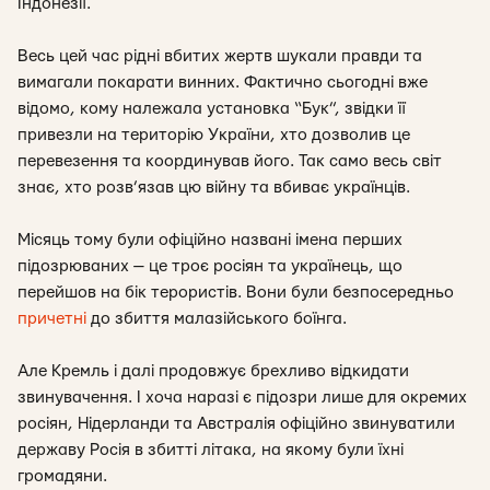
Індонезії.
Весь цей час рідні вбитих жертв шукали правди та
вимагали покарати винних. Фактично сьогодні вже
відомо, кому належала установка “Бук”, звідки її
привезли на територію України, хто дозволив це
перевезення та координував його. Так само весь світ
знає, хто розв’язав цю війну та вбиває українців.
Місяць тому були офіційно названі імена перших
підозрюваних — це троє росіян та українець, що
перейшов на бік терористів. Вони були безпосередньо
причетні
до збиття малазійського боїнга.
Але Кремль і далі продовжує брехливо відкидати
звинувачення. І хоча наразі є підозри лише для окремих
росіян, Нідерланди та Австралія офіційно звинуватили
державу Росія в збитті літака, на якому були їхні
громадяни.