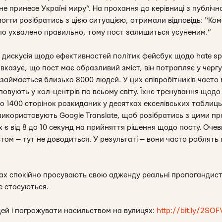
не принесе Україні миру”. На прохання до керівниці з публічн
огти розібратись з цією ситуацією, отримали відповідь: “Ком
ло ухвалено правильно, тому пост залишиться усуненим.”
я дискусія щодо ефективностей політик фейсбук щодо hate sp
вказує, що пост має образливий зміст, він потрапляє у черг
ймається близько 8000 людей. У цих співробітників часто ма
овують у кол-центрів по всьому світу. Їхнє тренування щодо
о 1400 сторінок розкиданих у десятках екселівських таблиць 
 використовують Google Translate, щоб розібратись з цими пр
 є від 8 до 10 секунд на прийняття рішення щодо посту. Очев
стом — тут не доводиться. У результаті — вони часто роблять
ах спокійно просувають свою адженду реальні пропагандисти
е стосуються.
й і погрожувати насильством на вулицях:
http://bit.ly/2SO