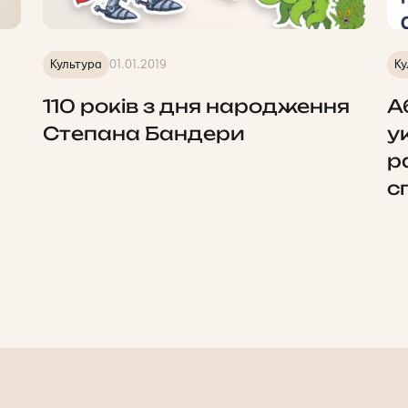
Культура
01.01.2019
Ку
110 років з дня народження
А
Степана Бандери
у
р
с