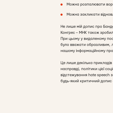
Можна розпалювати вор
Можна закликати віднов
Не лише мій допис про Банд
Конгрес – МНК також зробил
При цьому у видаленому пос
було вважати образливим, л
нашому інформаційному прос
Це лише декілька прикладів 
насправді, політики цієї соц
відстежування hate speech 
будь-який критичний допис 