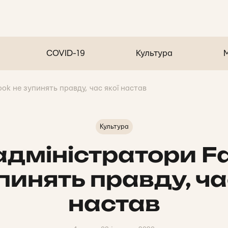
COVID-19
Культура
ok не зупинять правду, час якої настав
Культура
 адміністратори F
пинять правду, ча
настав