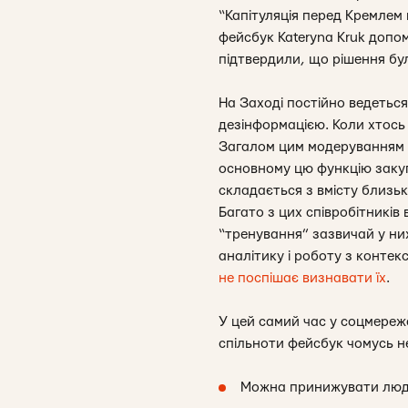
“Капітуляція перед Кремлем 
фейсбук Kateryna Kruk допом
підтвердили, що рішення бу
На Заході постійно ведетьс
дезінформацією. Коли хтось 
Загалом цим модеруванням за
основному цю функцію закуп
складається з вмісту близьк
Багато з цих співробітників
“тренування” зазвичай у них
аналітику і роботу з контек
не поспішає визнавати їх
.
У цей самий час у соцмереж
спільноти фейсбук чомусь н
Можна принижувати люде