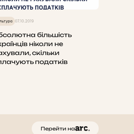
льтура
07.10.2019
бсолютна більшість
країнців ніколи не
ахували, скільки
плачують податків
Перейти на