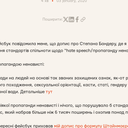
4 хв
03 january, 2020
Поширити:
сбук повідомила мене, що допис про Степана Бандеру, де я 
я стандартів спільноти щодо “hate speech/пропаганду нена
опагандою ненависті:
ди на людей на основі так званих захищених ознак, як-от рас
о походження, сексуальної орієнтації, касти, статі, гендеру 
чної вади. Детальніше
тут
 ніякої пропаганди ненависті і нічого, що порушувало б станд
 який набрав більше ніж 6 тисяч поширень і охопив понад пі
 вересні фейсбук приховав
мій допис про формулу Штайнмаєр