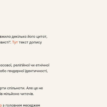
вжила декілька його цитат,
висті”.
Тут
текст допису
ової, релігійної чи етнічної
або гендерної ідентичності,
арти спільноти. Але це не
в мільйона читачів.
а
з головним меседжем