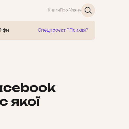
Книги
Про Уляну
Міфи
Спецпроєкт “Психея”
acebook
с якої