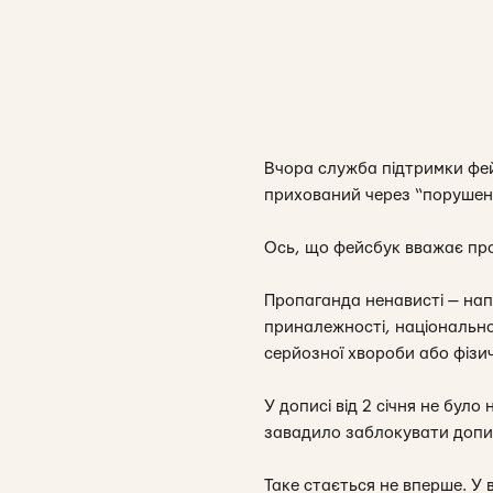
Вчора служба підтримки фей
прихований через “порушенн
Ось, що фейсбук вважає пр
Пропаганда ненависті — напа
приналежності, національног
серйозної хвороби або фізи
У дописі від 2 січня не було
завадило заблокувати допис,
Таке стається не вперше. У