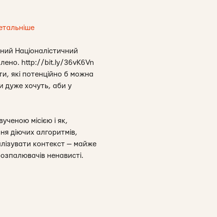
етальніше
жний Націоналістичний
ено. http://bit.ly/36vK6Vn
ти, які потенційно б можна
 дуже хочуть, аби у
ученою місією і як,
ння діючих алгоритмів,
алізувати контекст — майже
озпалювачів ненависті.