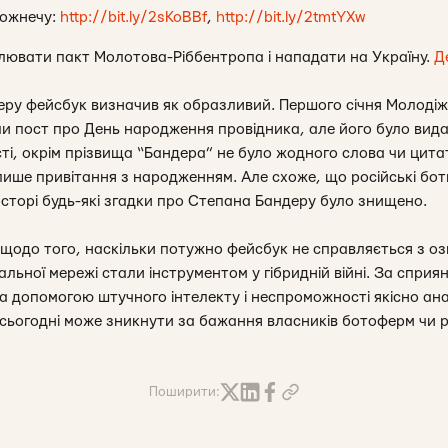
ожнечу:
http://bit.ly/2sKoBBf
,
http://bit.ly/2tmtYXw
лювати пакт Молотова-Ріббентропа і нападати на Україну.
Д
еру фейсбук визначив як образливий. Першого січня Молоді
и пост про День народження провідника, але його було видал
ті, окрім прізвища “Бандера” не було жодного слова чи цита
ише привітання з народженням. Але схоже, що російські боти
торі будь-які згадки про Степана Бандеру було знищено.
щодо того, наскільки потужно фейсбук не справляється з озв
іальної мережі стали інструментом у гібридній війні. За сприя
за допомогою штучного інтелекту і неспроможності якісно ан
сьогодні може зникнути за бажання власників ботоферм чи р
Поширити: