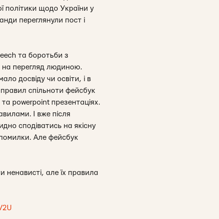
ої політики щодо України у
анди переглянули пост і
eech та боротьби з
у на перегляд людиною.
ло досвіду чи освіти, і в
 правил спільноти фейсбук
та powerpoint презентаціях.
авилами. І вже після
идно сподіватись на якісну
 помилки. Але фейсбук
 ненависті, але їх правила
FV2U