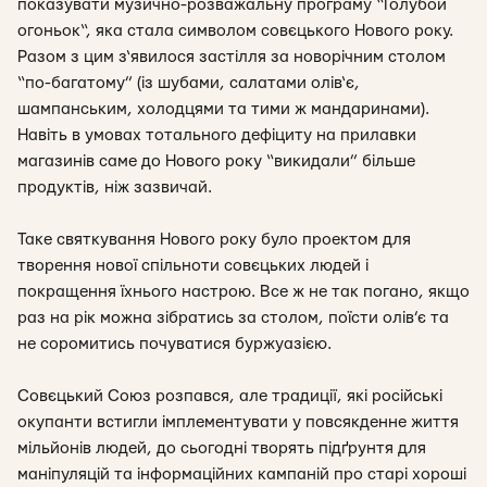
показувати музично-розважальну програму “Голубой
огоньок“, яка стала символом совєцького Нового року.
Разом з цим з‘явилося застілля за новорічним столом
“по-багатому” (із шубами, салатами олів‘є,
шампанським, холодцями та тими ж мандаринами).
Навіть в умовах тотального дефіциту на прилавки
магазинів саме до Нового року “викидали” більше
продуктів, ніж зазвичай.
Таке святкування Нового року було проектом для
творення нової спільноти совєцьких людей і
покращення їхнього настрою. Все ж не так погано, якщо
раз на рік можна зібратись за столом, поїсти олів’є та
не соромитись почуватися буржуазією.
Совєцький Союз розпався, але традиції, які російські
окупанти встигли імплементувати у повсякденне життя
мільйонів людей, до сьогодні творять підґрунтя для
маніпуляцій та інформаційних кампаній про старі хороші