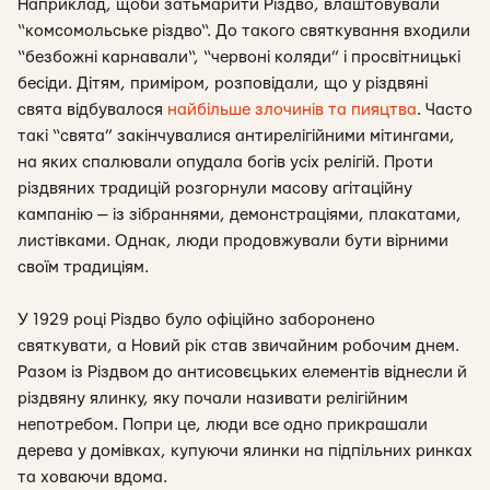
Наприклад, щоби затьмарити Різдво, влаштовували
“комсомольське різдво“. До такого святкування входили
“безбожні карнавали“, “червоні коляди” і просвітницькі
бесіди. Дітям, приміром, розповідали, що у різдвяні
свята відбувалося
найбільше злочинів та пияцтва
. Часто
такі “свята” закінчувалися антирелігійними мітингами,
на яких спалювали опудала богів усіх релігій. Проти
різдвяних традицій розгорнули масову агітаційну
кампанію — із зібраннями, демонстраціями, плакатами,
листівками. Однак, люди продовжували бути вірними
своїм традиціям.
У 1929 році Різдво було офіційно заборонено
святкувати, а Новий рік став звичайним робочим днем.
Разом із Різдвом до антисовєцьких елементів віднесли й
різдвяну ялинку, яку почали називати релігійним
непотребом. Попри це, люди все одно прикрашали
дерева у домівках, купуючи ялинки на підпільних ринках
та ховаючи вдома.