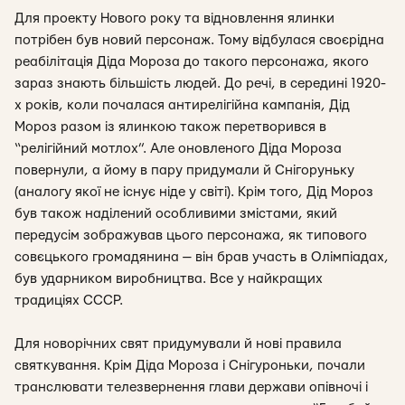
Для проекту Нового року та відновлення ялинки
потрібен був новий персонаж. Тому відбулася своєрідна
реабілітація Діда Мороза до такого персонажа, якого
зараз знають більшість людей. До речі, в середині 1920-
х років, коли почалася антирелігійна кампанія, Дід
Мороз разом із ялинкою також перетворився в
“релігійний мотлох”. Але оновленого Діда Мороза
повернули, а йому в пару придумали й Снігоруньку
(аналогу якої не існує ніде у світі). Крім того, Дід Мороз
був також наділений особливими змістами, який
передусім зображував цього персонажа, як типового
совєцького громадянина — він брав участь в Олімпіадах,
був ударником виробництва. Все у найкращих
традиціях СССР.
Для новорічних свят придумували й нові правила
святкування. Крім Діда Мороза і Снігуроньки, почали
транслювати телезвернення глави держави опівночі і