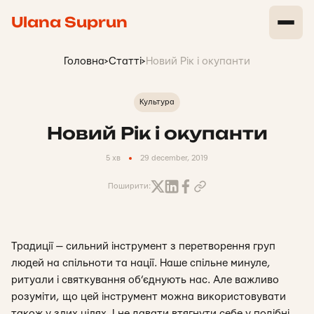
Ulana Suprun
Головна
>
Статті
>
Новий Рік і окупанти
Культура
Новий Рік і окупанти
5 хв
29 december, 2019
Поширити:
Традиції — сильний інструмент з перетворення груп
людей на спільноти та нації. Наше спільне минуле,
ритуали і святкування об’єднують нас. Але важливо
розуміти, що цей інструмент можна використовувати
також у злих цілях. І не давати втягнути себе у подібні