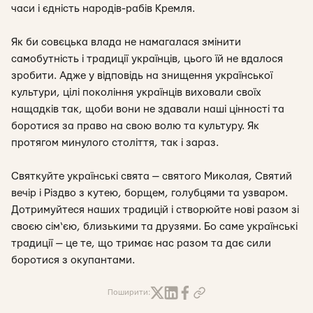
часи і єдність народів-рабів Кремля.
Як би совєцька влада не намагалася змінити
самобутність і традиції українців, цього їй не вдалося
зробити. Адже у відповідь на знищення української
культури, цілі покоління українців виховали своїх
нащадків так, щоби вони не здавали наші цінності та
боротися за право на свою волю та культуру. Як
протягом минулого століття, так і зараз.
Святкуйте українські свята — святого Миколая, Святий
вечір і Різдво з кутею, борщем, голубцями та узваром.
Дотримуйтеся наших традицій і створюйте нові разом зі
своєю сім‘єю, близькими та друзями. Бо саме українські
традиції — це те, що тримає нас разом та дає сили
боротися з окупантами.
Поширити: