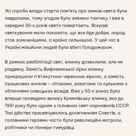
Усі спроби влади стерти пам‘ять про зимові свята були
невдалими, тому згодом було змінено тактику. І вже в
середині 30-х років свята повертають. Яскраві
святкування мали показати, що все йде добре, народ
стає заможнішими, а країна сильнішою. У цей час в
Україні мільйони людей були вбиті Голодомором.
В рамках реабілітації свят, ялинку дозволили, але не
різдвяну. Замість Вифлеємської зірки ялинку
прикрашали п‘ятикутною червоною зіркою, а замість
іграшкових ангелів — літаками, ракетами та кульками з
обличчями совєцьких вождів. Вже у 50-х роках було
вперше проведено велику Кремлівську ялинку, яка до
1991 року була одним з головних свят-карнавалів СССР.
Такі дійства присвячувались досягненням Совєтів, а
головними героями часто були революційні матроси,
робітники чи піонери-тимурівці.