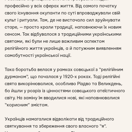
професійно у всіх сферах життя. Від самого початку
свого існування окупанти по суті впроваджували свій
культ і ритуали. Там, де не вистачало сил зруйнувати
старе, — просто крали традиції, наповнюючи їх новим
сенсом. Так відбувалося з традиційними українськими
святами, які були не лише важливим аспектом
релігійного життя українців, а й потужним виявленням
самобутності української нації.
Така боротьба велася у рамках совєцької з “релігійним
дурманом“, що почалася у 1920-х роках. Тоді релігійні
свята викорінювалися, особливо Різдво та Великдень,
бо йшли у розріз із цінностями совєцького атеїстичного
світу. На заміну їм вводилися нові, які наповнювалися
“корисним” змістом.
Українців намагалися відволікати від традиційного
святкування та збереження свого власного “я”.