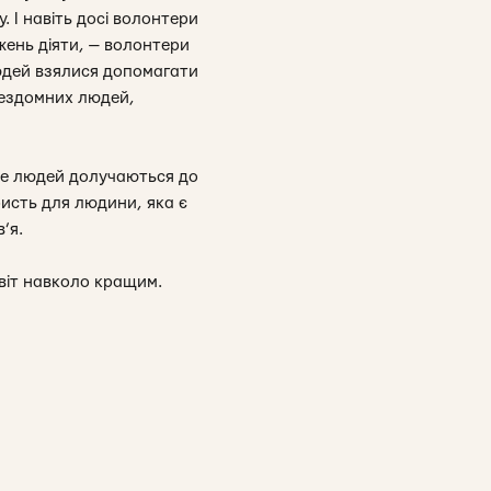
. І навіть досі волонтери
жень діяти, — волонтери
людей взялися допомагати
бездомних людей,
ьше людей долучаються до
исть для людини, яка є
’я.
віт навколо кращим.