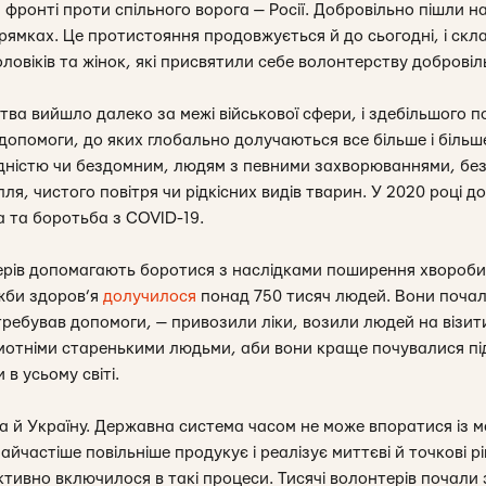
 фронті проти спільного ворога — Росії. Добровільно пішли н
рямках. Це протистояння продовжується й до сьогодні, і скл
ловіків та жінок, які присвятили себе волонтерству добровіль
тва вийшло далеко за межі військової сфери, і здебільшого 
 допомоги, до яких глобально долучаються все більше і біл
алідністю чи бездомним, людям з певними захворюваннями, бе
ля, чистого повітря чи рідкісних видів тварин. У 2020 році д
 та боротьба з COVID-19.
нтерів допомагають боротися з наслідками поширення хвороби
жби здоров’я
долучилося
понад 750 тисяч людей. Вони поча
потребував допомоги, — привозили ліки, возили людей на візит
мотніми старенькими людьми, аби вони краще почувалися під 
в усьому світі.
а й Україну. Державна система часом не може впоратися із
йчастіше повільніше продукує і реалізує миттєві й точкові р
ктивно включилося в такі процеси. Тисячі волонтерів почали