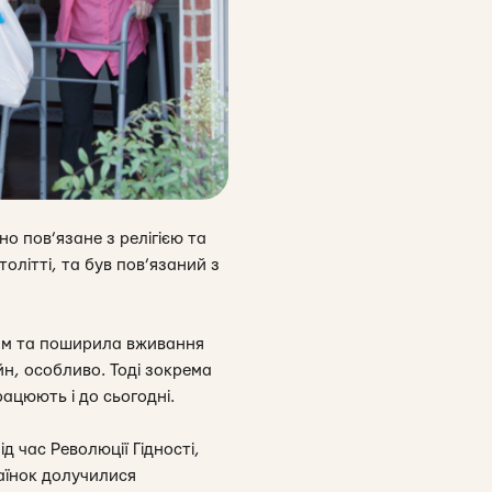
но пов’язане з релігією та
олітті, та був пов’язаний з
ним та поширила вживання
йн, особливо. Тоді зокрема
ацюють і до сьогодні.
д час Революції Гідності,
раїнок долучилися