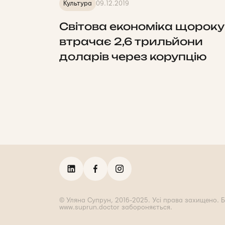
Культура
09.12.2019
Світова економіка щороку
втрачає 2,6 трильйони
доларів через корупцію
© Уляна Супрун, 2016-2025. Усі права захищено. Б
www.suprun.doctor забороняється.