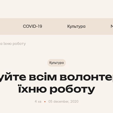
COVID-19
Культура
а їхню роботу
Культура
йте всім волонт
їхню роботу
4 хв
05 december, 2020