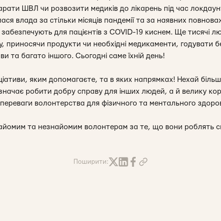
арати ШВЛ чи розвозити медиків до лікарень під час локдауну
ся влада за стільки місяців пандемії та за наявних повнова
и забезпечують для пацієнтів з COVID-19 киснем. Ще тисячі 
ку, приносячи продукти чи необхідні медикаменти, годувати 
иви та багато іншого. Сьогодні саме їхній день!
ціативи, яким допомагаєте, та в яких напрямках! Нехай біл
значає робити добру справу для інших людей, а й велику кор
переваги волонтерства для фізичного та ментального здоров
найомим та незнайомим волонтерам за те, що вони роблять с
Поширити: