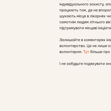
індивідуального захисту, ап
працюють там, де не впорала
шукають місця в лікарнях ч
самотнім людям літнього ві
підтримувати місцеві ініціат
Залишайте в коментарях іні
волонтерства. Це не лише о
волонтером.
Тут
більше про 
І не забудьте подякувати з