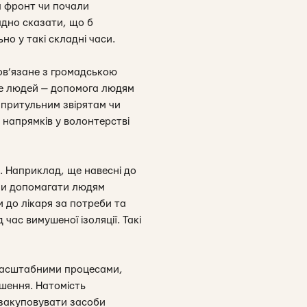
а фронт чи почали
адно сказати, що б
но у такі складні часи.
пов’язане з громадською
ьше людей — допомога людям
зпритульним звірятам чи
о напрямків у волонтерстві
. Наприклад, ще навесні до
ли допомагати людям
и до лікаря за потреби та
час вимушеної ізоляції. Такі
 масштабними процесами,
ішення. Натомість
 закуповувати засоби