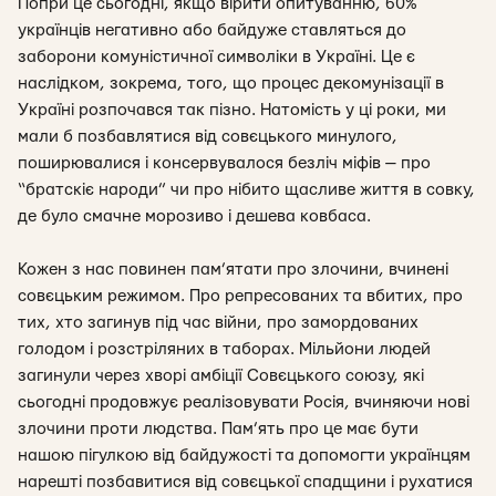
Попри це сьогодні, якщо вірити опитуванню, 60%
українців негативно або байдуже ставляться до
заборони комуністичної символіки в Україні. Це є
наслідком, зокрема, того, що процес декомунізації в
Україні розпочався так пізно. Натомість у ці роки, ми
мали б позбавлятися від совєцького минулого,
поширювалися і консервувалося безліч міфів — про
“братскіє народи” чи про нібито щасливе життя в совку,
де було смачне морозиво і дешева ковбаса.
Кожен з нас повинен пам’ятати про злочини, вчинені
совєцьким режимом. Про репресованих та вбитих, про
тих, хто загинув під час війни, про замордованих
голодом і розстріляних в таборах. Мільйони людей
загинули через хворі амбіції Совєцького союзу, які
сьогодні продовжує реалізовувати Росія, вчиняючи нові
злочини проти людства. Пам’ять про це має бути
нашою пігулкою від байдужості та допомогти українцям
нарешті позбавитися від совєцької спадщини і рухатися