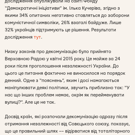
дослідження опублікували на сайті Фонду
“Демократичні ініціативи” ім. Ілька Кучеріва, згідно з
якими 34% опитаних негативно ставляться до заборони
комуністичної символіки, 26% взагалі байдуже. Лише
32% українців підтримують це рішення. Результати
дослідження
тут
.
Низку законів про декомунізацію було прийнято
Верховною Радою у квітні 2015 року. Це майже за 24
роки після проголошення незалежності України. До
цього це питання фактично не виносилося на порядок
денний. Одне з “пояснень”, яким і досі намагаються
маніпулювати деякі політики, звучить приблизно так: “У
нас що інших проблем немає, окрім як перейменувати
вулиці?”. Але це не так.
Досвід країн, які розпочали декомунізацію одразу після
отримання незалежності від Совєцького союзу, показує,
що це правильний шлях –– відірватися від тоталітарного