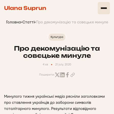
Ulana Suprun
Головна
>
Статті
>
Про декомунізацію та совєцьке минуле
Культура
Про декомунізацію та
совєцьке минуле
4 хв
21 july, 2020
Поширити:
Минулого тижня українські медіа рясніли заголовками
про ставлення українців до заборони символів
тоталітарного минулого. Результати відповідного