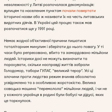
незалежності у Литві розпочалася декомунізація:
вулицям та населеним пунктам
почали повертати
історичні назви або ж називати їх на честь литовських
видатних діячів. В Україні цей процес також мав
розпочатися ще у 1991 році.
Немає жодної об’єктивної причини пишатися
тоталітарним минулим і зберігати до нього повагу. У ті
часи було репресовано, вбито та замордовано мільйони
людей. Історики досі не можуть визначити та
порахувати, скільки насправді життів забрали
Голодомор, табори ГУЛАГ, “великий терор”. Усі ці
злочини проти людства режим вчиняв абсолютно
усвідомлено та з особливою жорстокістю. Велика
совєцька машина “перемолола” мільйони людей, і чи не
у кожного українця в родині були бабусі чи дідусі, яких
це торкнулося.