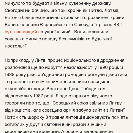
минулого та будувати вільну, суверенну державу.
Сьогодні ми бачимо, що такі країни як Литва, Латвія,
Естонія більш економічно стабільні та розвинені країни.
Вони є членами Європейського Союзу, а їх рівень ВВП
суттєво вищий
за український. Вони залишили
совєцьке минуле позаду без сумнівів та будь-якої
ностальгії.
Наприклад, у Литві процес національного відродження
розпочався ще до набуття незалежності у 1990 році. З
1988 року різні об’єднання громадян прагнули дізнатися
та розповісти всім іншим про злочини совєцької
окупаційної влади. Востаннє Дєнь Пабєди там
відзначали у 1987 році. Люди старшого віку часто
говорили про те, що “Совєцький союз звільнив Литву
від нацистів, але совєцька армія забула вийти з Литви”.
Натомість щороку 8 травня литовці вшановують пам’ять
загиблих у Другій світовій війні разом з іншими
європейськими країнами. А разом з відновленням