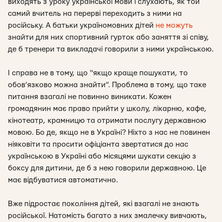
виходять з уроку української мови і слухають, як той
самий вчитель на перерві переходить з ними на
російську. А батьки україномовних дітей
не можуть
знайти для них спортивний гурток або заняття зі співу,
де б тренери та викладачі говорили з ними українською.
І справа не в тому, що “якщо краще пошукати, то
обов’язково можна знайти”. Проблема в тому, що таке
питання взагалі не повинно виникати. Кожен
громадянин має право прийти у школу, лікарню, кафе,
кінотеатр, крамницю та отримати послугу державною
мовою. Бо де, якщо не в Україні? Ніхто з нас не повинен
ніяковіти та просити офіціанта звертатися до нас
українською в Україні або місяцями шукати секцію з
боксу для дитини, де б з нею говорили державною. Це
має відбуватися автоматично.
Вже підростає покоління дітей, які взагалі не знають
російської. Натомість багато з них змалечку вивчають,