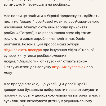
всі змушує їх переходити на російську.
Але попри це політики в Україні продовжують здіймати
ґвалт на “захист” російської мови та російськомовного
населення. Маніпулюють цим заради прикриття
російської агресії, яка розпочалася саме під таким
гаслом, та задля заробляння політичних балів і
рейтингів. Разом з цим проросійські рупори
підживлюють дискурс
про існування міфічної мовної
суперечки і утиски російськомовних
людей. “Соціологічні опитування” стають також
інструментами для запуску
штучних суперечок
про
мову.
Але правда є такою, що українцям у своїй країні
доводиться буквально виборювати право отримувати
послуги та освіту державною мовою чи витрачати час і
зусилля, аби виховувати дитину в україномовному