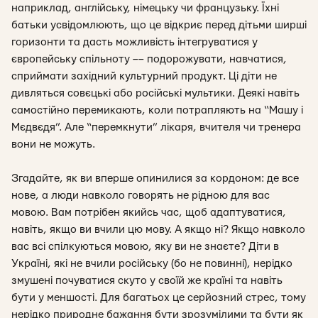
наприклад, англійську, німецьку чи французьку. Їхні
батьки усвідомлюють, що це відкриє перед дітьми ширші
горизонти та дасть можливість інтегруватися у
європейську спільноту –– подорожувати, навчатися,
сприймати західний культурний продукт. Ці діти не
дивляться совєцькі або російські мультики. Деякі навіть
самостійно перемикають, коли потрапляють на “Машу і
Мєдвєдя”. Але “перемкнути” лікаря, вчителя чи тренера
вони не можуть.
Згадайте, як ви вперше опинилися за кордоном: де все
нове, а люди навколо говорять не рідною для вас
мовою. Вам потрібен якийсь час, щоб адаптуватися,
навіть, якщо ви вчили цю мову. А якщо ні? Якщо навколо
вас всі спілкуються мовою, яку ви не знаєте? Діти в
Україні, які не вчили російську (бо не повинні), нерідко
змушені почуватися скуто у своїй же країні та навіть
бути у меншості. Для багатьох це серйозний стрес, тому
нерідко природне бажання бути зрозумілими та бути як