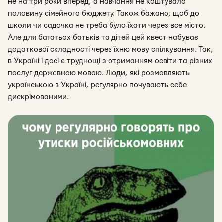
не на три роки вперед, а навчання не коштувало
половину сімейного бюджету. Також бажано, щоб до
школи чи садочка не треба було їхати через все місто.
Але для багатьох батьків та дітей цей квест набуває
додаткової складності через їхню мову спілкування. Так,
в Україні і досі є труднощі з отриманням освіти та різних
послуг державною мовою. Люди, які розмовляють
українською в Україні, регулярно почувають себе
дискрімованими.