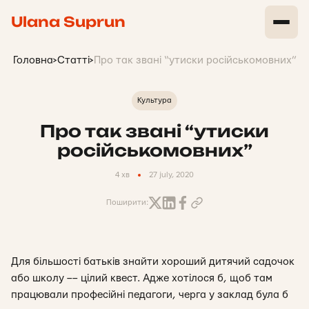
Ulana Suprun
Головна
>
Статті
>
Про так звані “утиски російськомовних”
Культура
Про так звані “утиски
російськомовних”
4 хв
27 july, 2020
Поширити:
Для більшості батьків знайти хороший дитячий садочок
або школу –– цілий квест. Адже хотілося б, щоб там
працювали професійні педагоги, черга у заклад була б