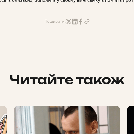
ь із близьких, запалить у своєму вікні свічку в пам’ять про 
Поширити:
Читайте також