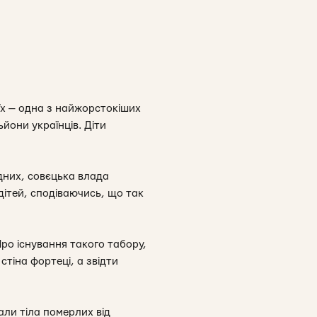
 їх — одна з найжорстокіших
йони українців. Діти
ідних, совєцька влада
дітей, сподіваючись, що так
Про існування такого табору,
стіна фортеці, а звідти
али тіла померлих від