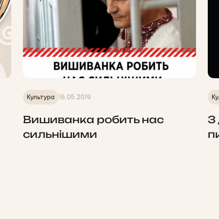
Культура
16.05.2019
Ку
Вишиванка робить нас
З
сильнішими
п