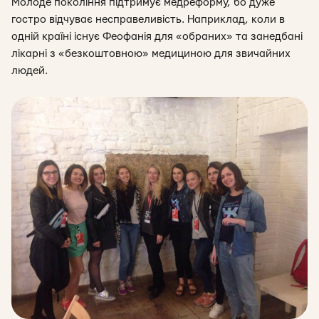
Молоде покоління підтримує медреформу, бо дуже
гостро відчуває несправеливість. Наприклад, коли в
одній країні існує Феофанія для «обраних» та занедбані
лікарні з «безкоштовною» медициною для звичайних
людей.