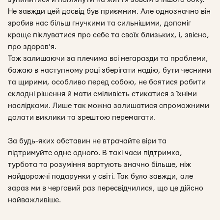
Не завжди цей досвід був приємним. Але однозначно він
зробив нас більш гнучкими та сильнішими, допоміг
краще піклуватися про себе та своїх близьких, і, звісно,
про здоров’я.
Тож залишаючи за плечима всі негаразди та проблеми,
бажаю в наступному році зберігати надію, бути чесними
та щирими, особливо перед собою, не боятися робити
складні рішення й мати сміливість стикатися з їхніми
наслідками. Лише так можна залишатися спроможними
долати виклики та зрештою перемагати.
За будь-яких обставин не втрачайте віри та
підтримуйте одне одного. В такі часи підтримка,
турбота та розуміння вартують значно більше, ніж
найдорожчі подарунки у світі. Так було завжди, але
зараз ми в черговий раз пересвідчилися, що це дійсно
найважливіше.