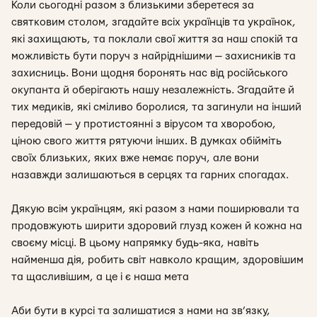
Коли сьогодні разом з близькими зберетеся за
святковим столом, згадайте всіх українців та українок,
які захищають, та поклали свої життя за наш спокій та
можливість бути поруч з найріднішими — захисників та
захисниць. Вони щодня боронять нас від російського
окупанта й оберігають нашу незалежність. Згадайте й
тих медиків, які сміливо боролися, та загинули на інший
передовій — у протистоянні з вірусом та хворобою,
ціною свого життя рятуючи інших. В думках обійміть
своїх близьких, яких вже немає поруч, але вони
назавжди залишаються в серцях та гарних спогадах.
Дякую всім українцям, які разом з нами поширювали та
продовжують ширити здоровий глузд кожен й кожна на
своєму місці. В цьому напрямку будь-яка, навіть
найменша дія, робить світ навколо кращим, здоровішим
та щасливішим, а це і є наша мета
Аби бути в курсі та залишатися з нами на зв’язку,