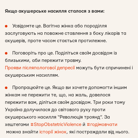
Якщо акушерське насилля сталося з вами:
Усвідомте це. Вагітна жінка або породілля
заслуговують на поважне ставлення з боку лікарів та
акушерів, проте часом стається протилежне.
Поговоріть про це. Поділіться своїм досвідом із
близькими, аби пережити травму.
Прояви післяпологової депресії
можуть бути спричинені і
акушерським насиллям.
Пропрацюйте це. Якщо ви хочете допомогти іншим
жінкам не пережити те, що, на жаль, довелося
пережити вам, діліться своїм досвідом. Три роки тому
Україна долучилася до світового руху проти
акушерського насилля “Революція троянд”. За
хештегами
#StopObstetricViolence
й
#годімовчати
можна знайти
історії жінок
, які постраждали від нього.