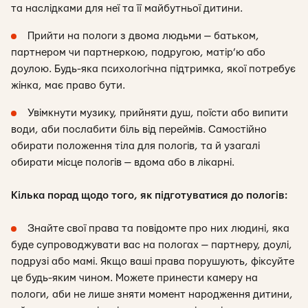
та наслідками для неї та її майбутньої дитини.
Прийти на пологи з двома людьми — батьком,
партнером чи партнеркою, подругою, матір’ю або
доулою. Будь-яка психологічна підтримка, якої потребує
жінка, має право бути.
Увімкнути музику, прийняти душ, поїсти або випити
води, аби послабити біль від переймів. Самостійно
обирати положення тіла для пологів, та й узагалі
обирати місце пологів — вдома або в лікарні.
Кілька порад щодо того, як підготуватися до пологів:
Знайте свої права та повідомте про них людині, яка
буде супроводжувати вас на пологах — партнеру, доулі,
подрузі або мамі. Якщо ваші права порушують, фіксуйте
це будь-яким чином. Можете принести камеру на
пологи, аби не лише зняти момент народження дитини,