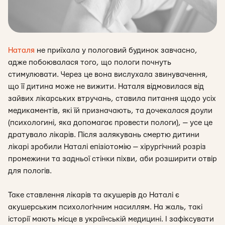
Наталя
не приїхала у пологовий будинок завчасно,
адже побоювалася
того, що пологи почнуть
стимулювати. Через це вона вислухала звинувачення,
що її дитина може не вижити. Наталя відмовилася від
зайвих лікарських втручань, ставила питання щодо усіх
медикаментів, які їй призначають, та дочекалася доули
(психологині, яка допомагає провести пологи), — усе це
дратувало лікарів. Після залякувань смертю дитини
лікарі зробили Наталі епізіотомію — хірургічний розріз
промежини та задньої стінки піхви, аби розширити отвір
для пологів.
Таке ставлення лікарів та акушерів до Наталі є
акушерським психологічним насиллям. На жаль, такі
історії мають місце в українській медицині. І зафіксувати