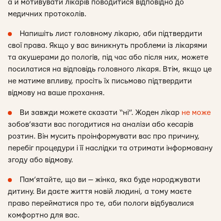
а й мотивувати лікарів поводитися відповідно до
медичних протоколів.
Напишіть лист головному лікарю, аби підтвердити
свої права. Якщо у вас виникнуть проблеми із лікарями
та акушерами до пологів, під час або після них, можете
посилатися на відповідь головного лікаря. Втім, якщо це
не матиме впливу, просіть їх письмово підтвердити
відмову на ваше прохання.
Ви завжди можете сказати “ні”. Жоден лікар
не може
зобов’язати вас погодитися на аналізи або кесарів
розтин. Він мусить проінформувати вас про причину,
перебіг процедури і її наслідки та отримати інформовану
згоду або відмову.
Пам’ятайте, що ви — жінка, яка буде народжувати
дитину. Ви даєте життя новій людині, а тому маєте
право перейматися про те, аби пологи відбувалися
комфортно для вас.