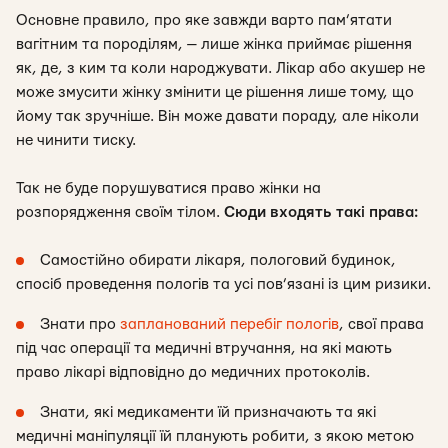
Основне правило, про яке завжди варто пам’ятати
вагітним та породілям, — лише жінка приймає рішення
як, де, з ким та коли народжувати. Лікар або акушер не
може змусити жінку змінити це рішення лише тому, що
йому так зручніше. Він може давати пораду, але ніколи
не чинити тиску.
Так не буде порушуватися право жінки на
розпорядження своїм тілом.
Сюди входять такі права:
Самостійно обирати лікаря, пологовий будинок,
спосіб проведення пологів та усі пов’язані із цим ризики.
Знати про
запланований перебіг пологів
, свої права
під час операції та медичні втручання, на які мають
право лікарі відповідно до медичних протоколів.
Знати, які медикаменти їй призначають та які
медичні маніпуляції їй планують робити, з якою метою