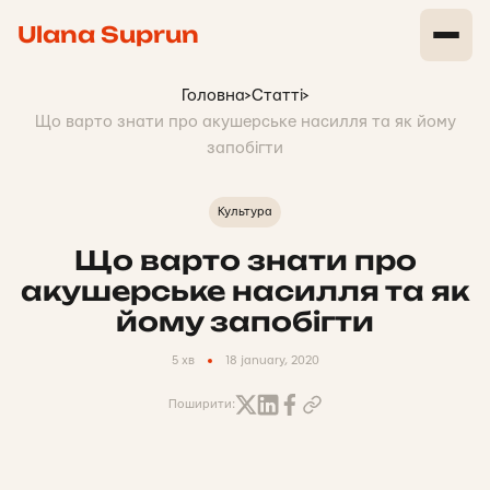
Ulana Suprun
Головна
>
Статті
>
Що варто знати про акушерське насилля та як йому
запобігти
Культура
Що варто знати про
акушерське насилля та як
йому запобігти
5 хв
18 january, 2020
Поширити: