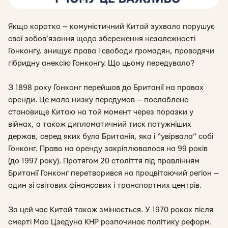
Якщо коротко — комуністичний Китай зухвало порушує
свої зобов’язання щодо збереження незалежності
Гонконгу, знищує права і свободи громадян, проводячи
гібридну анексію Го
нконгу. Що цьому передувало?
З 1898 року Гонконг перейшов до Британії на правах
оренди. Це мало низку передумов — послаблене
становище Китаю на той момент через поразки у
війнах, а також дипломатичний тиск потужніших
держав, серед яких була Британія, яка і “увірвала” собі
Гонконг. Право на оренду закріплювалося на 99 років
(до 1997 року). Протягом 20 століття під правлінням
Британії Гонконг перетворився на процвітаючий регіон —
один зі світових фінансових і транспортних центрів.
За цей час Китай також змінюється. У 1970 роках після
смерті Мао Цзедуна КНР розпочинає політику реформ.