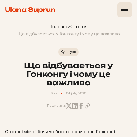
Ulana Suprun
Головна
>
Статті
>
Що відбувається у Гонконгу і чому це важливо
Культура
Що відбувається у
Гонконгу і чому це
важливо
6 хв
04 july, 2020
Поширити:
Останні місяці бачимо багато новин про Гонконг і