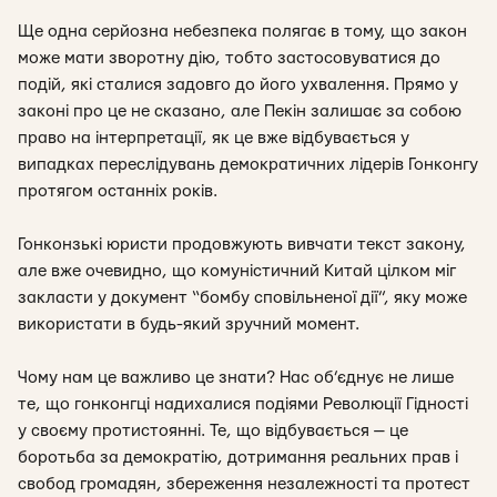
Ще одна серйозна небезпека полягає в тому, що закон
може мати зворотну дію, тобто застосовуватися до
подій, які сталися задовго до його ухвалення. Прямо у
законі про це не сказано, але Пекін залишає за собою
право на інтерпретації, як це вже відбувається у
випадках переслідувань демократичних лідерів Гонконгу
протягом останніх років.
Гонконзькі юристи продовжують вивчати текст закону,
але вже очевидно, що комуністичний Китай цілком міг
закласти у документ “бомбу сповільненої дії”, яку може
використати в будь-який зручний момент.
Чому нам це важливо це знати? Нас об’єднує не лише
те, що гонконгці надихалися подіями Революції Гідності
у своєму протистоянні. Те, що відбувається — це
боротьба за демократію, дотримання реальних прав і
свобод громадян, збереження незалежності та протест