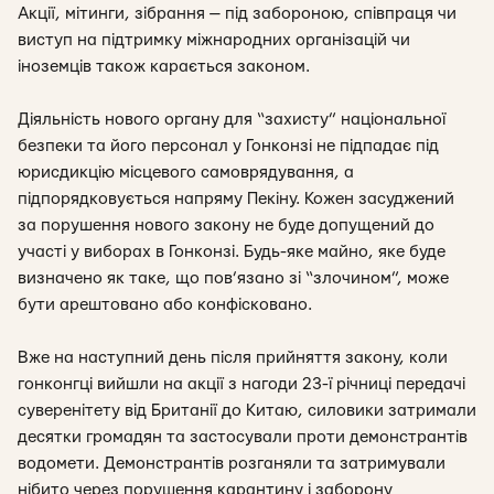
Акції, мітинги, зібрання — під забороною, співпраця чи
виступ на підтримку міжнародних організацій чи
іноземців також карається законом.
Діяльність нового органу для “захисту” національної
безпеки та його персонал у Гонконзі не підпадає під
юрисдикцію місцевого самоврядування, а
підпорядковується напряму Пекіну. Кожен засуджений
за порушення нового закону не буде допущений до
участі у виборах в Гонконзі. Будь-яке майно, яке буде
визначено як таке, що пов’язано зі “злочином”, може
бути арештовано або конфісковано.
Вже на наступний день після прийняття закону, коли
гонконгці вийшли на акції з нагоди 23-ї річниці передачі
суверенітету від Британії до Китаю, силовики затримали
десятки громадян та застосували проти демонстрантів
водомети. Демонстрантів розганяли та затримували
нібито через порушення карантину і заборону