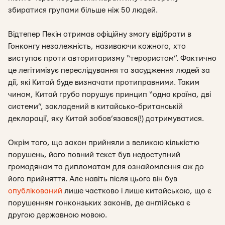
збиратися групами більше ніж 50 людей.
Відтепер Пекін отримав офіційну змогу відібрати в
Гонконгу незалежність, називаючи кожного, хто
виступає проти авторитаризму “терористом”. Фактично
це легітимізує переслідування та засудження людей за
дії, які Китай буде визначати протиправними. Таким
чином, Китай грубо порушує принцип “одна країна, дві
системи”, закладений в китайсько-британській
декларації, яку Китай зобов’язався(!) дотримуватися.
Окрім того, що закон прийняли з великою кількістю
порушень, його повний текст був недоступний
громадянам та дипломатам для ознайомлення аж до
його прийняття. Але навіть після цього він був
опублікований
лише частково і лише китайською, що є
порушенням гонконзьких законів, де англійська є
другою державною мовою.