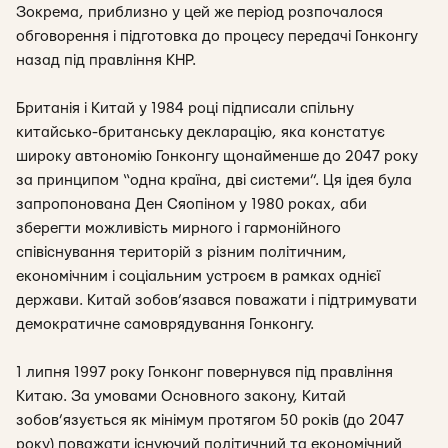
Зокрема, приблизно у цей же період розпочалося
обговорення і підготовка до процесу передачі Гонконгу
назад під правління КНР.
Британія і Китай у 1984 році підписали спільну
китайсько-британську декларацію, яка констатує
широку автономію Гонконгу щонайменше до 2047 року
за принципом “одна країна, дві системи”. Ця ідея була
запропонована Ден Сяопіном у 1980 роках, аби
зберегти можливість мирного і гармонійного
співіснування територій з різним політичним,
економічним і соціальним устроєм в рамках однієї
держави. Китай зобов’язався поважати і підтримувати
демократичне самоврядування Гонконгу.
1 липня 1997 року Гонконг повернувся під правління
Китаю. За умовами Основного закону, Китай
зобов’язується як мінімум протягом 50 років (до 2047
року) поважати існуючий політичний та економічний