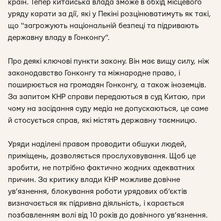
країн. Тепер китайська влада зможе в обхід місцевого
уряду карати за дії, які у Пекіні розцінюватимуть як такі,
що “загрожують національній безпеці та підривають
державну владу в Гонконгу”.
Про деякі ключові пункти закону. Він має вищу силу, ніж
законодавство Гонконгу та міжнародне право, і
поширюється на громадян Гонконгу, а також іноземців.
За запитом КНР справи передаються в суд Китаю, при
чому на засідання суду медіа не допускаються, це саме
й стосується справ, які містять державну таємницю.
Уряди наділені правом проводити обшуки людей,
приміщень, дозволяється прослуховування. Щоб це
зробити, не потрібно фактично жодних адекватних
причин. За критику влади КНР можливе довічне
ув’язнення, блокування роботи урядових об’єктів
визначається як підривна діяльність, і карається
позбавленням волі від 10 років до довічного ув’язнення.