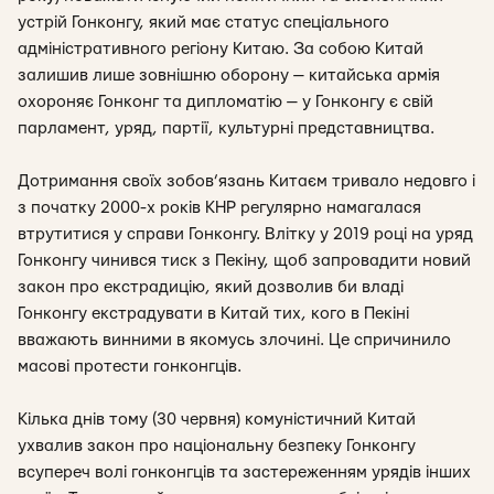
устрій Гонконгу, який має статус спеціального
адміністративного регіону Китаю. За собою Китай
залишив лише зовнішню оборону — китайська армія
охороняє Гонконг та дипломатію — у Гонконгу є свій
парламент, уряд, партії, культурні представництва.
Дотримання своїх зобов’язань Китаєм тривало недовго і
з початку 2000-х років КНР регулярно намагалася
втрутитися у справи Гонконгу. Влітку у 2019 році на уряд
Гонконгу чинився тиск з Пекіну, щоб запровадити новий
закон про екстрадицію, який дозволив би владі
Гонконгу екстрадувати в Китай тих, кого в Пекіні
вважають винними в якомусь злочині. Це спричинило
масові протести гонконгців.
Кілька днів тому (30 червня) комуністичний Китай
ухвалив закон про національну безпеку Гонконгу
всупереч волі гонконгців та застереженням урядів інших