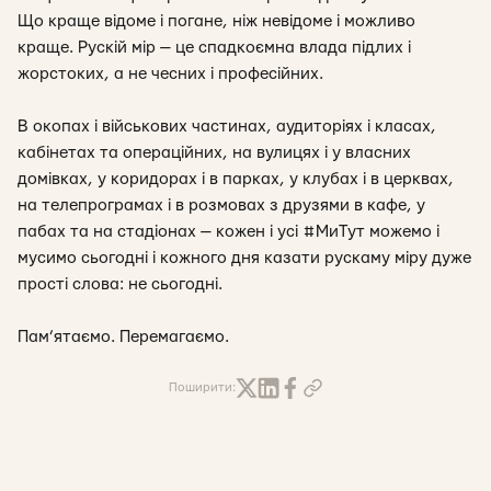
Що краще відоме і погане, ніж невідоме і можливо
краще. Рускій мір — це спадкоємна влада підлих і
жорстоких, а не чесних і професійних.
В окопах і військових частинах, аудиторіях і класах,
кабінетах та операційних, на вулицях і у власних
домівках, у коридорах і в парках, у клубах і в церквах,
на телепрограмах і в розмовах з друзями в кафе, у
пабах та на стадіонах — кожен і усі #МиТут можемо і
мусимо сьогодні і кожного дня казати рускаму міру дуже
прості слова: не сьогодні.
Пам’ятаємо. Перемагаємо.
Поширити: