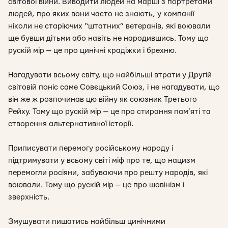
світової війни. Виводити людей на марші з портретами
людей, про яких вони часто не знають, у компанії
ніколи не старіючих “штатних” ветеранів, які воювали
ще бувши дітьми або навіть не народившись. Тому що
рускій мір — це про цинічні крадіжки і брехню.
Нагадувати всьому світу, що найбільші втрати у Другій
світовій поніс саме Совєцький Союз, і не нагадувати, що
він же ж розпочинав цю війну як союзник Третього
Рейху. Тому що рускій мір — це про стирання пам’яті та
створення альтернативної історії.
Приписувати перемогу російському народу і
підтримувати у всьому світі міф про те, що нацизм
перемогли росіяни, забуваючи про решту народів, які
воювали. Тому що рускій мір — це про шовінізм і
зверхність.
Змушувати пишатись найбільш цинічними