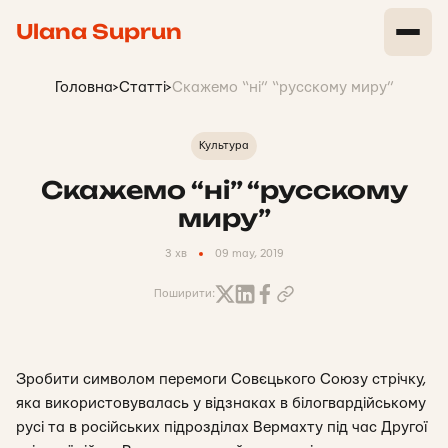
Ulana Suprun
Головна
>
Статті
>
Скажемо “ні” “русскому миру”
Культура
Скажемо “ні” “русскому
миру”
3 хв
09 may, 2019
Поширити:
Зробити символом перемоги Совєцького Союзу стрічку,
яка використовувалась у відзнаках в білогвардійському
русі та в російських підрозділах Вермахту під час Другої