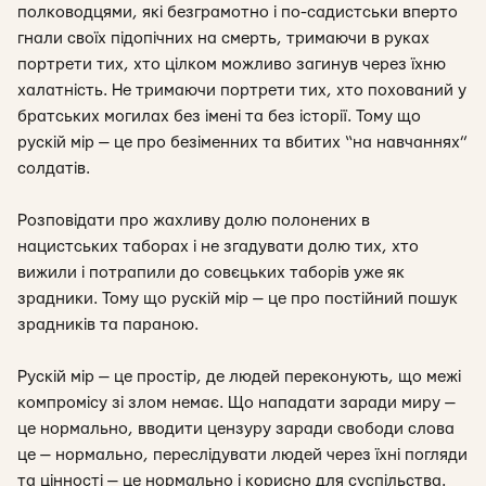
полководцями, які безграмотно і по-садистськи вперто
гнали своїх підопічних на смерть, тримаючи в руках
портрети тих, хто цілком можливо загинув через їхню
халатність. Не тримаючи портрети тих, хто похований у
братських могилах без імені та без історії. Тому що
рускій мір — це про безіменних та вбитих “на навчаннях”
солдатів.
Розповідати про жахливу долю полонених в
нацистських таборах і не згадувати долю тих, хто
вижили і потрапили до совєцьких таборів уже як
зрадники. Тому що рускій мір — це про постійний пошук
зрадників та параною.
Рускій мір — це простір, де людей переконують, що межі
компромісу зі злом немає. Що нападати заради миру —
це нормально, вводити цензуру заради свободи слова
це — нормально, переслідувати людей через їхні погляди
та цінності — це нормально і корисно для суспільства.