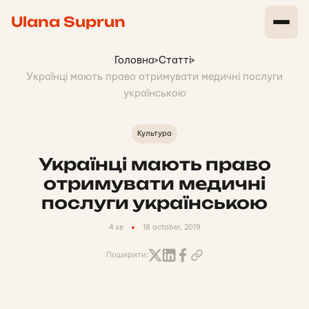
Ulana Suprun
Головна
>
Статті
>
Українці мають право отримувати медичні послуги
українською
Культура
Українці мають право
отримувати медичні
послуги українською
4 хв
18 october, 2019
Поширити: