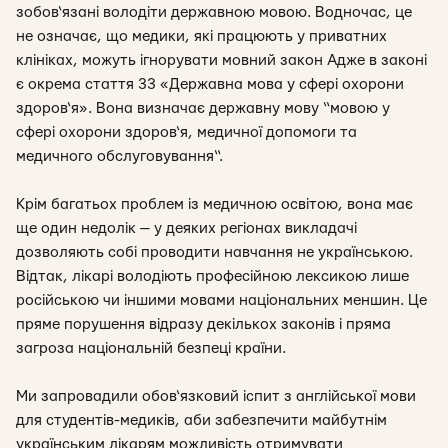
зобов‘язані володіти державною мовою. Водночас, це
не означає, що медики, які працюють у приватних
клініках, можуть ігнорувати мовний закон Адже в законі
є окрема стаття 33 «Державна мова у сфері охорони
здоров‘я». Вона визначає державну мову “мовою у
сфері охорони здоров‘я, медичної допомоги та
медичного обслуговування“.
Крім багатьох проблем із медичною освітою, вона має
ще один недолік — у деяких регіонах викладачі
дозволяють собі проводити навчання не українською.
Відтак, лікарі володіють професійною лексикою лише
російською чи іншими мовами національних меншин. Це
пряме порушення відразу декількох законів і пряма
загроза національній безпеці країни.
Ми запровадили обов‘язковий іспит з англійської мови
для студентів-медиків, аби забезпечити майбутнім
українським лікарям можливість отримувати