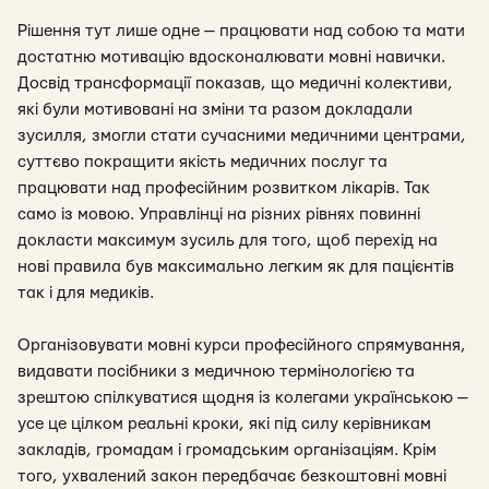
Рішення тут лише одне — працювати над собою та мати
достатню мотивацію вдосконалювати мовні навички.
Досвід трансформації показав, що медичні колективи,
які були мотивовані на зміни та разом докладали
зусилля, змогли стати сучасними медичними центрами,
суттєво покращити якість медичних послуг та
працювати над професійним розвитком лікарів. Так
само із мовою. Управлінці на різних рівнях повинні
докласти максимум зусиль для того, щоб перехід на
нові правила був максимально легким як для пацієнтів
так і для медиків.
Організовувати мовні курси професійного спрямування,
видавати посібники з медичною термінологією та
зрештою спілкуватися щодня із колегами українською —
усе це цілком реальні кроки, які під силу керівникам
закладів, громадам і громадським організаціям. Крім
того, ухвалений закон передбачає безкоштовні мовні