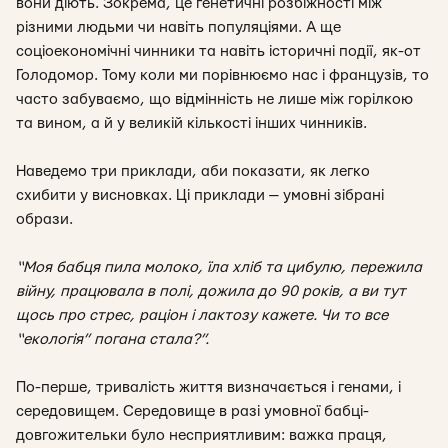
вони діють. Зокрема, це генетичні розбіжності між
різними людьми чи навіть популяціями. А ще
соціоекономічні чинники та навіть історичні події, як-от
Голодомор. Тому коли ми порівнюємо нас і французів, то
часто забуваємо, що відмінність не лише між горілкою
та вином, а й у великій кількості інших чинників.
Наведемо три приклади, аби показати, як легко
схибити у висновках. Ці приклади — умовні зібрані
образи.
“Моя бабця пила молоко, їла хліб та цибулю, пережила
війну, працювала в полі, дожила до 90 років, а ви тут
щось про стрес, раціон і лактозу кажете. Чи то все
“екологія” погана стала?”.
По-перше, тривалість життя визначається і генами, і
середовищем. Середовище в разі умовної бабці-
довгожительки було несприятливим: важка праця,