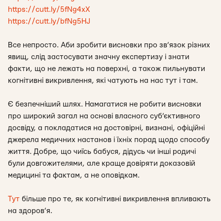
https://cutt.ly/5fNg4xX
https://cutt.ly/bfNg5HJ
Все непросто. Аби зробити висновки про зв’язок різних
явищ, слід застосувати значну експертизу і знати
факти, що не лежать на поверхні, а також пильнувати
когнітивні викривлення, які чатують на нас тут і там.
Є безпечніший шлях. Намагатися не робити висновки
про широкий загал на основі власного суб’єктивного
досвіду, а покладатися на достовірні, визнані, офіційні
джерела медичних настанов і їхніх порад щодо способу
життя. Добре, що чиїсь бабуся, дідусь чи інші родичі
були довгожителями, але краще довіряти доказовій
медицині та фактам, а не оповідкам.
Тут
більше про те, як когнітивні викривлення впливають
на здоров’я.