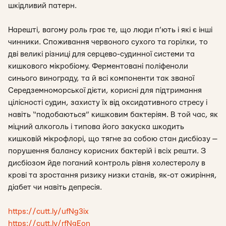
шкідливий патерн.
Нарешті, вагому роль грає те, що люди п’ють і які є інші
чинники. Споживання червоного сухого та горілки, то
дві великі різниці для серцево-судинної системи та
кишкового мікробіому. Ферментовані поліфеноли
синього винограду, та й всі компоненти так званої
Середземноморської дієти, корисні для підтримання
цілісності судин, захисту їх від оксидативного стресу і
навіть “подобаються” кишковим бактеріям. В той час, як
міцний алкоголь і типова його закуска шкодить
кишковій мікрофлорі, що тягне за собою стан дисбіозу —
порушення балансу корисних бактерій і всіх решти. З
дисбіозом йде поганий контроль рівня холестеролу в
крові та зростання ризику низки станів, як-от ожиріння,
діабет чи навіть депресія.
https://cutt.ly/ufNg3ix
https://cutt.ly/rfNgEon