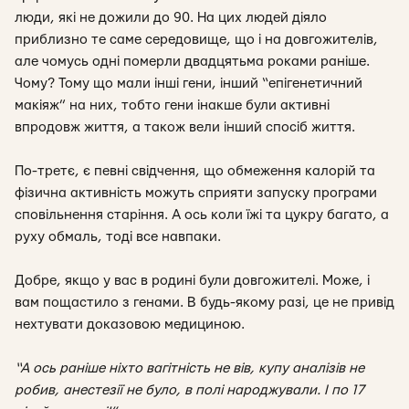
люди, які не дожили до 90. На цих людей діяло
приблизно те саме середовище, що і на довгожителів,
але чомусь одні померли двадцятьма роками раніше.
Чому? Тому що мали інші гени, інший “епігенетичний
макіяж” на них, тобто гени інакше були активні
впродовж життя, а також вели інший спосіб життя.
По-третє, є певні свідчення, що обмеження калорій та
фізична активність можуть сприяти запуску програми
сповільнення старіння. А ось коли їжі та цукру багато, а
руху обмаль, тоді все навпаки.
Добре, якщо у вас в родині були довгожителі. Може, і
вам пощастило з генами. В будь-якому разі, це не привід
нехтувати доказовою медициною.
“А ось раніше ніхто вагітність не вів, купу аналізів не
робив, анестезії не було, в полі народжували. І по 17