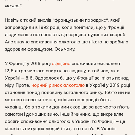
менше”.
Навіть є такий вислів “французький парадокс”, який
запровадили в 1992 році, коли помітили, що у Франції
люди менше потерпають від серцево-судинних хвороб.
Але значне споживання алкоголю ще нікого не зробило
здоровим французом. Ось чому.
У Франції у 2016 році
офіційно
споживали еквівалент
12,6 літра чистого спирту на людину, в той час, як в
Україні — 8,6. Здавалося б, що у Франції всі п’ють понад
міру. Проте,
чорний ринок алкоголю
в Україні у 2019 році
становив понад половину загального ринку. Тобто ми не
можемо сказати точно, скільки насправді п’ють
українці, бо з такими даними скоріше за все часто п’ють
самогон і домашнє вино. Інший чинник, що викривляє
обсяги споживання алкоголю в Україні та Франції — це
кількість питущих людей і тих, хто не п’є. В Україні