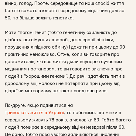
війна, голод. Проте, середовище та наш спосіб життя
багато важать в юності і середньому віці, і чим далі за
50, то більше важить генетика.
Мати “погані гени” (тобто генетичну схильність до
діабету, автоімунних хвороб, дегенерації сітківки,
порушення ліпідного обміну) і дожити при цьому до 90
практично неможливо. Отже, коли ви говорите про
довгожителів, які все життя діяли всупереч сучасним
медичним настановам, то ви говорите виключно про
людей з “хорошими генами”. До речі, здатність пити в
дорослому віці молоко і не потерпати при цьому від
діареї чи метеоризму це також спадкова риса.
По-друге, якщо подивитися на
тривалість життя в Україні
, то побачимо, що жінки в
середньому живуть 78 років, а чоловіки 69. Тобто багато
людей помирає в середньому віці чи невдовзі після 60.
Це рано. Тобто поза увагою залишаються численні