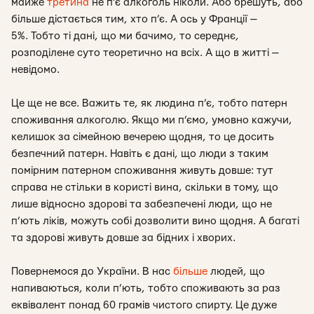
майже
третина
не п’є алкоголь ніколи. Або брешуть, або
більше дістається тим, хто п’є. А ось у Франції —
5%. Тобто ті дані, що ми бачимо, то середнє,
розподілене суто теоретично на всіх. А що в житті —
невідомо.
Це ще не все. Важить те, як людина п’є, тобто патерн
споживання алкоголю. Якщо ми п’ємо, умовно кажучи,
келишок за сімейною вечерею щодня, то це досить
безпечний патерн. Навіть є дані, що люди з таким
помірним патерном споживання живуть довше: тут
справа не стільки в користі вина, скільки в тому, що
лише відносно здорові та забезпечені люди, що не
п’ють ліків, можуть собі дозволити вино щодня. А багаті
та здорові живуть довше за бідних і хворих.
Повернемося до України. В нас
більше
людей, що
напиваються, коли п’ють, тобто споживають за раз
еквівалент понад 60 грамів чистого спирту. Це дуже