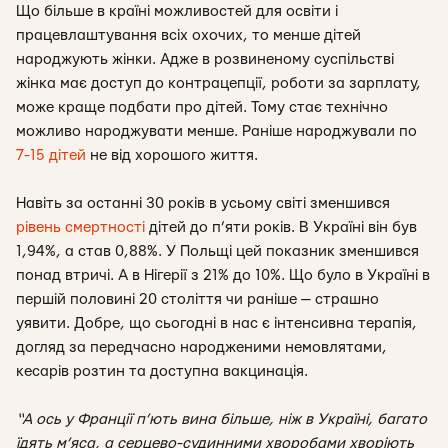
Що більше в країні можливостей для освіти і
працевлаштування всіх охочих, то менше дітей
народжують жінки. Адже в розвиненому суспільстві
жінка має доступ до контрацепції, роботи за зарплату,
може краще подбати про дітей. Тому стає технічно
можливо народжувати менше. Раніше народжували по
7-15 дітей
не від хорошого життя.
Навіть за останні 30 років в усьому світі зменшився
рівень смертності
дітей до п’яти років. В Україні він був
1,94%, а став 0,88%. У Польщі цей показник зменшився
понад втричі. А в Нігерії з 21% до 10%. Що було в Україні в
першій половині 20 століття чи раніше — страшно
уявити. Добре, що сьогодні в нас є інтенсивна терапія,
догляд за передчасно народженими немовлятами,
кесарів розтин та доступна вакцинація.
“А ось у Франції п’ють вина більше, ніж в Україні, багато
їдять м’яса, а серцево-судинними хворобами хворіють