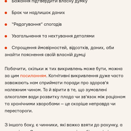
Бажання підтвердити власну думку
Брак чи надлишок даних
“Редагування” спогадів
Узагальнення та нехтування деталями
Спрощення ймовірностей, відсотків, даних, аби
знайти пояснення своїй власній думці
Побачити, скільки ж тих викривлень може бути, можна
за цим
посиланням
. Когнітивні викривлення дуже часто
заважають нам сприймати поради про здоров’я
належним чином. Та й вірити в те, що зумовлені
алкоголем вади розвитку плода чи зв’язок між раціоном
та хронічними хворобами — це скоріше неправда чи
перестороги.
З іншого боку, є чинники, які важко взяти до рахунку, а