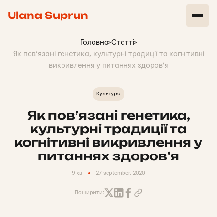
Ulana Suprun
Головна
>
Статті
>
Як пов’язані генетика, культурні традиції та когнітивні
викривлення у питаннях здоров’я
Культура
Як пов’язані генетика,
культурні традиції та
когнітивні викривлення у
питаннях здоров’я
9 хв
27 september, 2020
Поширити: