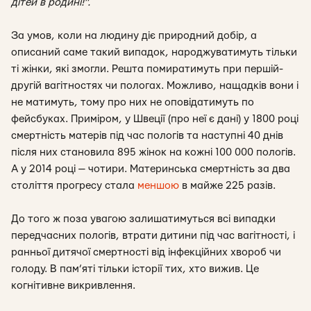
дітей в родині!”.
За умов, коли на людину діє природний добір, а
описаний саме такий випадок, народжуватимуть тільки
ті жінки, які змогли. Решта помиратимуть при першій-
другій вагітностях чи пологах. Можливо, нащадків вони і
не матимуть, тому про них не оповідатимуть по
фейсбуках. Приміром, у Швеції (про неї є дані) у 1800 році
смертність матерів під час пологів та наступні 40 днів
після них становила 895 жінок на кожні 100 000 пологів.
А у 2014 році — чотири. Материнська смертність за два
століття прогресу стала
меншою
в майже 225 разів.
До того ж поза увагою залишатимуться всі випадки
передчасних пологів, втрати дитини під час вагітності, і
ранньої дитячої смертності від інфекційних хвороб чи
голоду. В пам’яті тільки історії тих, хто вижив. Це
когнітивне викривлення.