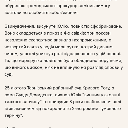
обуренню громадськості прокурор замінив вимогу
застави на особисте зобов’язання.
Звинувачення, висунуте Юлію, повністю сфабриковане.
Воно складається з показів 4-х свідків: три покази
незалежна експертиза визнала неспроможними, а
четвертий взято у водія маршрутки, котрий дивним
чином, узагалі уникнув ролі підозрюваного у цій справі.
Те, що маршрутка навіть не була обладнана поручнями,
що вимагає закон, ніяк не вплинуло на розгляд справи у
суді.
25 лютого Тернівський районний суд Кривого Рогу, а
саме Суддя Демиденко, визнав Юлія “винним у скоєнні
тяжкого злочину” та присудив 3 роки позбавлення волі
зі звільненням від покарання та 2-ма роками “умовного
терміну”.