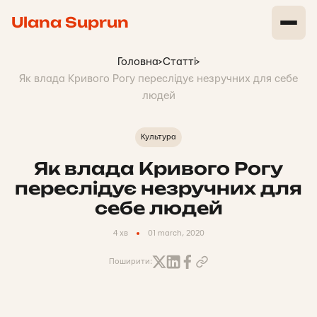
Ulana Suprun
Головна
>
Статті
>
Як влада Кривого Рогу переслідує незручних для себе
людей
Культура
Як влада Кривого Рогу
переслідує незручних для
себе людей
4 хв
01 march, 2020
Поширити: