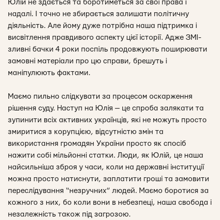
Юлій не здається та боротиметься за свої права і
надалі. І точно не збирається залишати політичну
діяльність. Але йому дуже потрібна наша підтримка і
висвітлення правдивого аспекту цієї історії. Адже ЗМІ-
зливні бачки 4 роки поспіль продовжують поширювати
замовні матеріали про цю справи, брешуть і
маніпулюють фактами.
Маємо пильно слідкувати за процесом оскарження
рішення суду. Наступ на Юлія — це спроба залякати та
зупинити всіх активних українців, які не можуть просто
змиритися з корупцією, відсутністю змін та
використання громадян України просто як спосіб
нажити собі мільйонні статки. Люди, як Юлій, це наша
найсильніша зброя у часи, коли на державні інституції
можна просто натиснути, заплатити гроші та замовити
переслідування “незручних” людей. Маємо боротися за
кожного з них, бо коли вони в небезпеці, наша свобода і
незалежність також під загрозою.