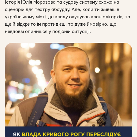
Історія Юлія Морозова та судову систему схожа на
сценарій для театру абсурду. Але, коли ти живеш в
українському місті, де владу окупував клан олігархів, та
ще й відкрито їм протидієш, то дуже ймовірно, що
невдовзі опинишся у подібній ситуації.