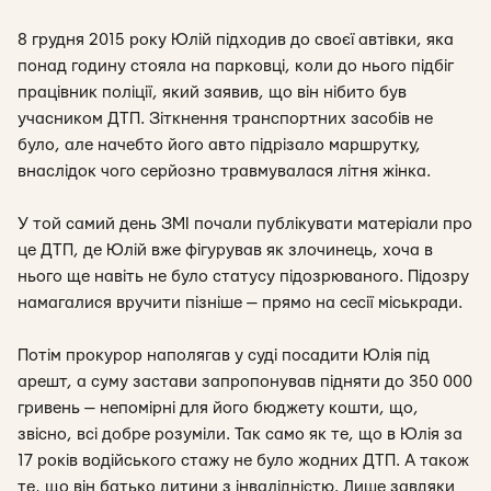
8 грудня 2015 року Юлій підходив до своєї автівки, яка
понад годину стояла на парковці, коли до нього підбіг
працівник поліції, який заявив, що він нібито був
учасником ДТП. Зіткнення транспортних засобів не
було, але начебто його авто підрізало маршрутку,
внаслідок чого серйозно травмувалася літня жінка.
У той самий день ЗМІ почали публікувати матеріали про
це ДТП, де Юлій вже фігурував як злочинець, хоча в
нього ще навіть не було статусу підозрюваного. Підозру
намагалися вручити пізніше — прямо на сесії міськради.
Потім прокурор наполягав у суді посадити Юлія під
арешт, а суму застави запропонував підняти до 350 000
гривень — непомірні для його бюджету кошти, що,
звісно, всі добре розуміли. Так само як те, що в Юлія за
17 років водійського стажу не було жодних ДТП. А також
те, що він батько дитини з інвалідністю. Лише завдяки