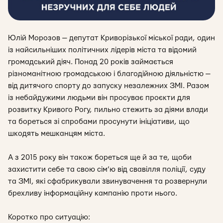
Юлій Морозов — депутат Криворізької міської ради, один
із найсильніших політичних лідерів міста та відомий
громадський діяч. Понад 20 років займається
різн
оманітною громадською і благодійною діяльністю —
від дитячого спорту до запуску незалежних ЗМІ. Разом
із небайдужими людьми він просуває проєкти для
розвитку Кривого Рогу, пильно стежить за діями влади
та бореться зі спробами просунути ініціативи, що
шкодять мешканцям міста.
А з 2015 року він також бореться ще й за те, щоби
захистити себе та свою сім’ю від свавілля поліції, суду
та ЗМІ, які сфабрикували звинувачення та розвернули
брехливу інформаційну кампанію проти нього.
Коротко про ситуацію: