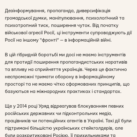
Дезінформування, пропаганда, диверсифікація
громадської думки, маніпулювання, психологічний та
психотропний тиск, поширення чуток. Від початку
військової агресії Росії, ці інструменти супроводжують дії
Росії на іншому “фронті” — в інформаційній війні.
В цій гібридній боротьбі ми досі не маємо інструментів
для протидії поширення пропагандистських наративів
та впливу на сприйняття українців. Через це фактично
неспроможні тримати оборону в інформаційному
просторі та не маємо чітко сформованих принципів, що
базуються на міжнародних практиках і стандартах.
Ще у 2014 році Уряд відреагував блокуванням певних
російських державних чи підконтрольних медіа,
працівників чи потенційних агентів в Україні. Такі дії були
підтримані більшістю українських стейкголдерів, але
були розкритиковані Росією, її прихильниками та