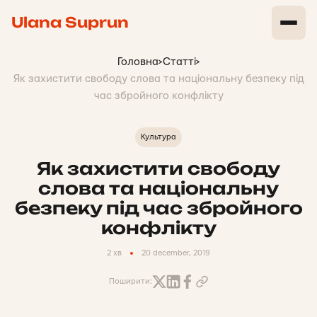
Ulana Suprun
Головна
>
Статті
>
Як захистити свободу слова та національну безпеку під
час збройного конфлікту
Культура
Як захистити свободу
слова та національну
безпеку під час збройного
конфлікту
2 хв
20 december, 2019
Поширити: