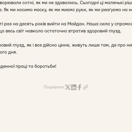
ворювали сотні, як ми не здавались. Сьогодні ці маленькі рі
е. Як ми носимо маску, як ми миємо руки, як ми реагуємо на н
і раз на десять років вийти на Майдан. Наша сила у спромо
 що весь світ навколо остаточно втратив здоровий глузд.
оровий глузд, як і все дійсно цінне, живуть лише там, де про 
ого дня.
денної праці та боротьби!
Поширити: