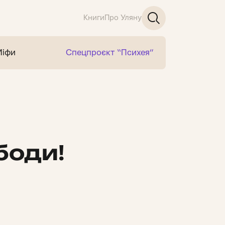
Книги
Про Уляну
Міфи
Спецпроєкт “Психея”
боди!