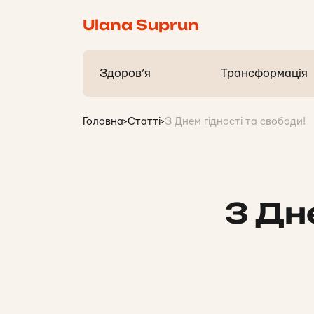
Ulana Suprun
Здоров’я
Трансформація
Головна
>
Статті
>
З Днем гідності та свободи!
З Дн