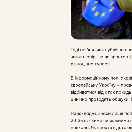
Тоді не боятися публічно оз
чинять опір, лише зростає. 
рівноцінно тупості.
В інформаційному полі Украї
європейську Україну — право
відбиватися від атак покидь
цинічно проводять обшуки. 
Найскладніші часи лише поп
2013-го, якими чисельними і
навколо. Як вперте відстоюв