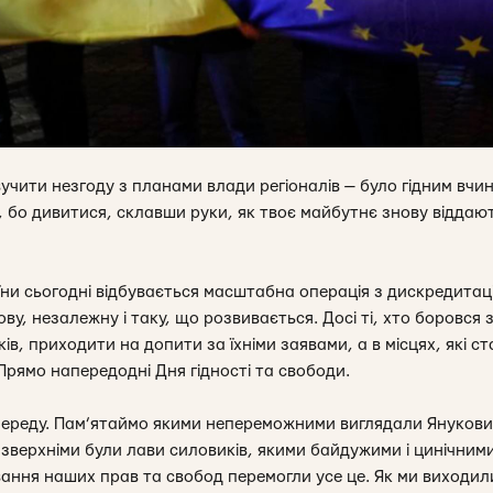
вучити незгоду з планами влади регіоналів — було гідним вчин
І, бо дивитися, склавши руки, як твоє майбутнє знову віддаю
ни сьогодні відбувається масштабна операція з дискредитаці
ву, незалежну і таку, що розвивається. Досі ті, хто боровся з
ків, приходити на допити за їхніми заявами, а в місцях, які 
Прямо напередодні Дня гідності та свободи.
ереду. Пам’ятаймо якими непереможними виглядали Янукович 
 зверхніми були лави силовиків, якими байдужими і цинічними
ання наших прав та свобод перемогли усе це. Як ми виходили