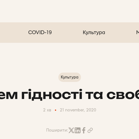
COVID-19
Культура
Культура
ем гідності та сво
2 хв
21 november, 2020
Поширити: