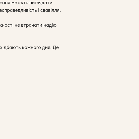
шення можуть виглядати
есправедливість і свавілля.
жності не втрачати надію
них дбають кожного дня. Де